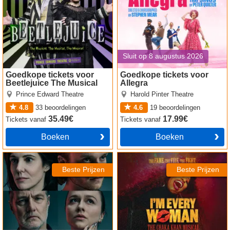
Sluit op 8 augustus 2026
Goedkope tickets voor
Goedkope tickets voor
Beetlejuice The Musical
Allegra
Prince Edward Theatre
Harold Pinter Theatre
4.8
33
beoordelingen
4.6
19
beoordelingen
35.49€
17.99€
Tickets
vanaf
Tickets
vanaf
Boeken
Boeken
The Oresteia tickets
I'm Every Woman the Musical
tickets
Beste Prijzen
Beste Prijzen