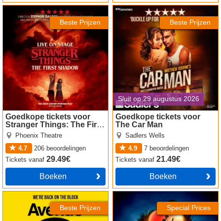
Stranger Things: The First
The Car Man tickets
Shadow tickets
Beste Prijzen
Beste Prijzen
Sluit op 29 augustus 2026
Goedkope tickets voor
Goedkope tickets voor
Stranger Things: The First
The Car Man
Shadow
Phoenix Theatre
Sadlers Wells
4.7
206
beoordelingen
4.9
7
beoordelingen
29.49€
21.49€
Tickets
vanaf
Tickets
vanaf
Boeken
Boeken
Avenue Q tickets
Death Note The Musical
tickets
Beste Prijzen
Special Prices