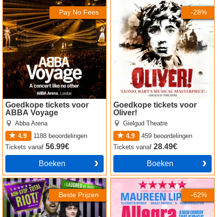
Pay No Fees
-28%
Goedkope tickets voor
Goedkope tickets voor
ABBA Voyage
Oliver!
Abba Arena
Gielgud Theatre
4.9
1188
beoordelingen
4.9
459
beoordelingen
56.99€
28.49€
Tickets
vanaf
Tickets
vanaf
Boeken
Boeken
Beetlejuice The Musical
Allegra tickets
tickets
Beste Prijzen
-62%