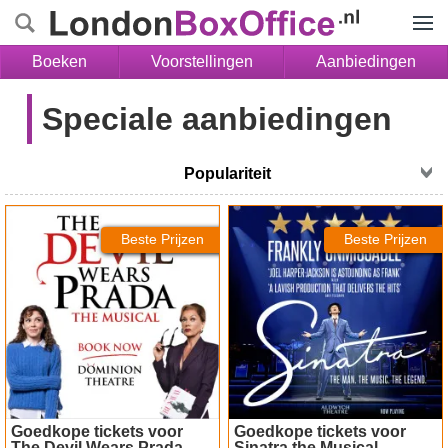
Menu
Boeken
Voorstellingen
Aanbiedingen
Speciale aanbiedingen
The Devil Wears Prada
Sinatra the Musical tickets
tickets
Beste Prijzen
Beste Prijzen
Goedkope tickets voor
Goedkope tickets voor
The Devil Wears Prada
Sinatra the Musical