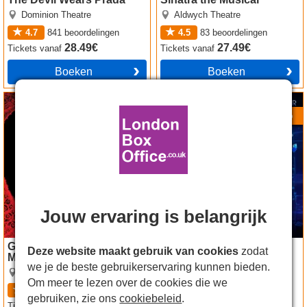
Dominion Theatre
Aldwych Theatre
4.7
841
beoordelingen
4.5
83
beoordelingen
28.49€
27.49€
Tickets
vanaf
Tickets
vanaf
Boeken
Boeken
Moulin Rouge! The Musical
Now You See Me tickets
tickets
Beste Prijzen
-38%
Jouw ervaring is belangrijk
Goedkope tickets voor
Goedkope tickets voor
Deze website maakt gebruik van cookies
zodat
Moulin Rouge! The
Now You See Me
we je de beste gebruikerservaring kunnen bieden.
Musical
Piccadilly Theatre
London Coliseum
Om meer te lezen over de cookies die we
4.9
1815
beoordelingen
3.8
15
beoordelingen
gebruiken, zie ons
cookiebeleid
.
34.49€
29.49€
Tickets
vanaf
Tickets
vanaf