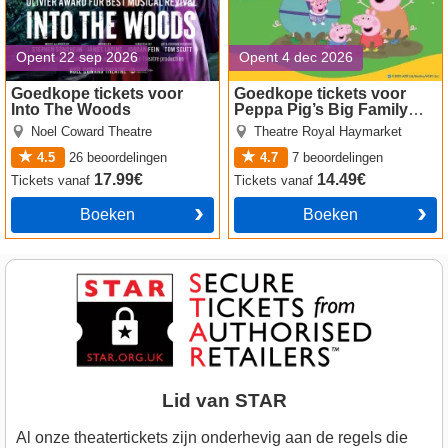
Opent 22 sep 2026
Opent 4 dec 2026
Goedkope tickets voor
Goedkope tickets voor
Into The Woods
Peppa Pig’s Big Family
Show!
Noel Coward Theatre
Theatre Royal Haymarket
4.5
26
beoordelingen
4.7
7
beoordelingen
17.99€
14.49€
Tickets
vanaf
Tickets
vanaf
Boeken
Boeken
Lid van STAR
Al onze theatertickets zijn onderhevig aan de regels die