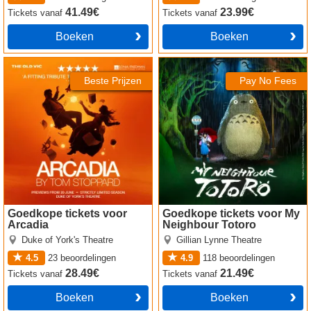
41.49€
23.99€
Tickets
vanaf
Tickets
vanaf
Boeken
Boeken
Arcadia tickets
My Neighbour Totoro tickets
Beste Prijzen
Pay No Fees
Goedkope tickets voor
Goedkope tickets voor My
Arcadia
Neighbour Totoro
Duke of York's Theatre
Gillian Lynne Theatre
4.5
23
beoordelingen
4.9
118
beoordelingen
28.49€
21.49€
Tickets
vanaf
Tickets
vanaf
Boeken
Boeken