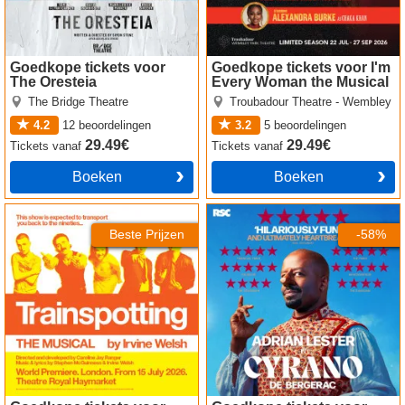
Goedkope tickets voor
Goedkope tickets voor I'm
The Oresteia
Every Woman the Musical
The Bridge Theatre
Troubadour Theatre - Wembley
4.2
12
beoordelingen
3.2
5
beoordelingen
29.49€
29.49€
Tickets
vanaf
Tickets
vanaf
Boeken
Boeken
Trainspotting The Musical
Cyrano de Bergerac tickets
tickets
Beste Prijzen
-58%