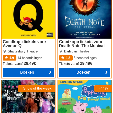
Goedkope tickets voor
Goedkope tickets voor
Avenue Q
Death Note The Musical
Shaftesbury Theatre
Barbican Theatre
4.9
14
beoordelingen
4.8
5
beoordelingen
29.49€
29.49€
Tickets
vanaf
Tickets
vanaf
Boeken
Boeken
Into The Woods tickets
Peppa Pig’s Big Family
Show! tickets
Show of the week
-44%