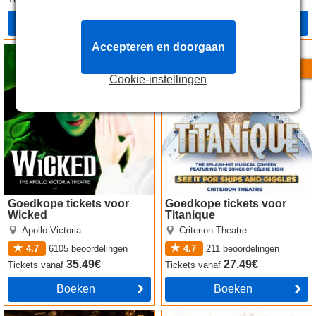
Boeken
Boeken
Accepteren en doorgaan
Wicked tickets
Titanique tickets
Special Prices
Beste Prijzen
Cookie-instellingen
Goedkope tickets voor
Goedkope tickets voor
Wicked
Titanique
Apollo Victoria
Criterion Theatre
4.7
6105
beoordelingen
4.7
211
beoordelingen
35.49€
27.49€
Tickets
vanaf
Tickets
vanaf
Boeken
Boeken
ABBA Voyage tickets
Oliver! tickets