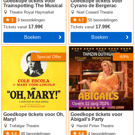
Goedkope tickets voor
Goedkope tickets voor
Trainspotting The Musical
Cyrano de Bergerac
Theatre Royal Haymarket
Noel Coward Theatre
3
9
beoordelingen
4.7
55
beoordelingen
17.99€
17.99€
Tickets
vanaf
Tickets
vanaf
Boeken
Boeken
Oh, Mary! tickets
Abigail's Party tickets
Special Offer
-69%
Opent 12 aug 2026
Goedkope tickets voor Oh,
Goedkope tickets voor
Mary!
Abigail's Party
Trafalgar Theatre
Harold Pinter Theatre
4.4
48
beoordelingen
4.8
4
beoordelingen