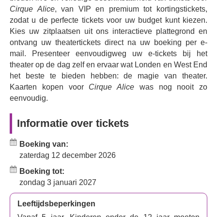
artiesten, verbazingwekkende contorsionisten, prachtig
Cirque Alice
, van VIP en premium tot kortingstickets,
poppenspel en speciale gastartiesten, begeleid door een
zodat u de perfecte tickets voor uw budget kunt kiezen.
soundtrack met nieuwe arrangementen van klassieke
Kies uw zitplaatsen uit ons interactieve plattegrond en
favorieten. Of je nu een romantische avond hebt of met
ontvang uw theatertickets direct na uw boeking per e-
het hele gezin komt, je zult betoverd worden door deze
mail. Presenteer eenvoudigweg uw e-tickets bij het
adembenemende acts rondom dit ronduit magische
theater op de dag zelf en ervaar wat Londen en West End
verhaal.
het beste te bieden hebben: de magie van theater.
Kaarten kopen voor
Cirque Alice
was nog nooit zo
Boek nu en maak je klaar om de wonderen en
eenvoudig.
bijzonderheden van Alice in Wonderland te beleven door
de magie van het circus.
Informatie over tickets
Boeking van:
zaterdag 12 december 2026
Boeking tot:
zondag 3 januari 2027
Leeftijdsbeperkingen