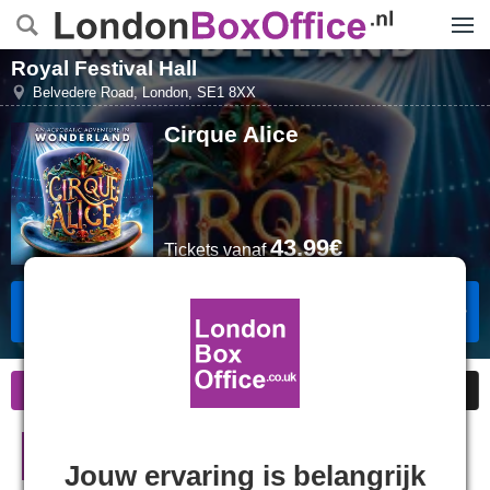
Menu
Royal Festival Hall
Belvedere Road
,
London
,
SE1 8XX
Cirque Alice
43.99€
Tickets
vanaf
Tickets Boeken
Informatie
Goedkope kaarten
Cirque Alice in Londen
Jouw ervaring is belangrijk