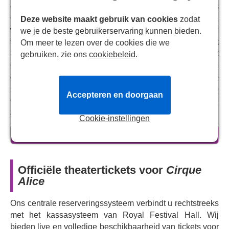
Cirque Alice
geeft een nieuwe invulling aan Lewis
Carrolls excentrieke verhaal van Alice in Wonderland,
Deze website maakt gebruik van cookies
zodat
waarin een jong meisje door een konijnenhol in een land
we je de beste gebruikerservaring kunnen bieden.
terechtkomt waar alles op zijn kop staat en niets is wat
Om meer te lezen over de cookies die we
het lijkt. Deze veelgeprezen, unieke circusshow viert
gebruiken, zie ons
cookiebeleid
.
Carrolls tijdloze verhaal met buitengewone acts van
enkele van de beste artiesten ter wereld. Zie je favoriete
personages zoals de Cheshire Cat, de Mad Hatter en de
Accepteren en doorgaan
Queen of Hearts tot leven komen en beleef Wonderland
zoals je het nog nooit eerder hebt gezien.
Cookie-instellingen
Na uitverkochte voorstellingen in Australië en Singapore
meer informatie
komt
Cirque Alice
nu in première in Londen. De show,
bedacht door
Simon Painter
en
Tim Lawson
, de makers
van
Circus 1903
, belooft een nieuwe, creatieve en unieke
Officiële theatertickets voor
Cirque
draai te geven aan een van de meest herkenbare
Alice
fantasiewerelden aller tijden, met een circusthema.
Bereid je voor op twee betoverende uren spektakel,
Ons centrale reserveringssysteem verbindt u rechtstreeks
perfect voor kinderen vanaf vijf jaar.
Cirque Alice
met het kassasysteem van Royal Festival Hall. Wij
presenteert fascinerende luchtacrobaten en andere
bieden live en volledige beschikbaarheid van tickets voor