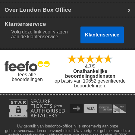
Over London Box Office
Klantenservice
Volg deze link voor vragen
Klantenservice
aan de klantenservice.
4.7
/5
Onafhankelijke
lees alle
beoordelingsdiensten
beoordelingen
op basis van 10652 geverifieerde
beoordelingen.
Uw gebruik van londonboxoffice.nl is onderhevig aan onze
gebruiksvoorwaarden en privacybeleid. Uw voortgezet gebruik van deze