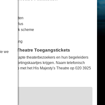
chtgekoeld
r
alidentoiletten
rarood hoorlus
d van Q-Park scheme
letten
lstoeltoegang
ajesty's Theatre Toegangstickets
ie we
Gehandicapte theaterbezoekers en hun begeleiders
kunnen kortingskaartjes krijgen. Naam telefonisch
contact op met het His Majesty's Theatre op
020 3925
2998
.