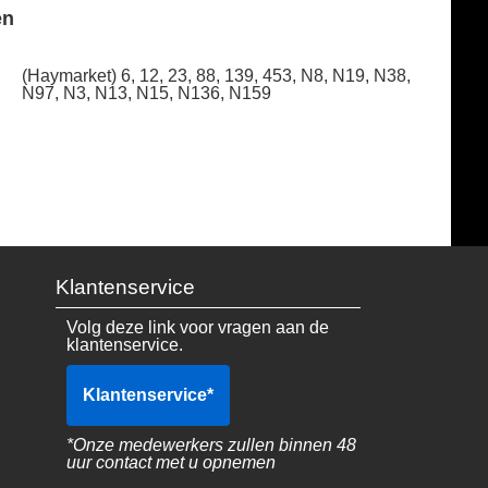
en
(Haymarket) 6, 12, 23, 88, 139, 453, N8, N19, N38,
N97, N3, N13, N15, N136, N159
Klantenservice
Volg deze link voor vragen aan de
klantenservice.
Klantenservice
*
*Onze medewerkers zullen binnen 48
uur contact met u opnemen