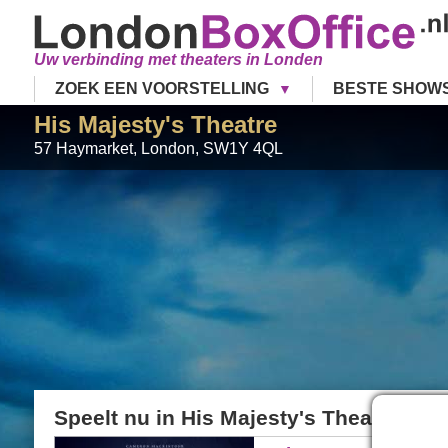
Uw verbinding met theaters in Londen
ZOEK EEN VOORSTELLING
BESTE SHOW
His Majesty's Theatre
57 Haymarket
,
London
,
SW1Y 4QL
Speelt nu in
His Majesty's Theatre