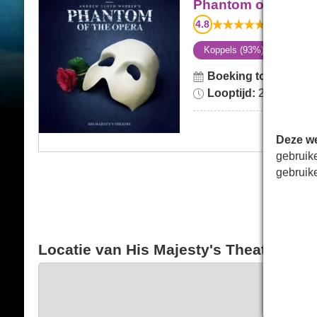
Phantom of the Opera
Phantom of the Op
4.8
4332
beoorde
Koppels (93%)
Theate
Boeking tot:
zaterda
Looptijd:
2hr 30min. I
Deze we
gebruik
gebruik
Locatie van His Majesty's Theatre