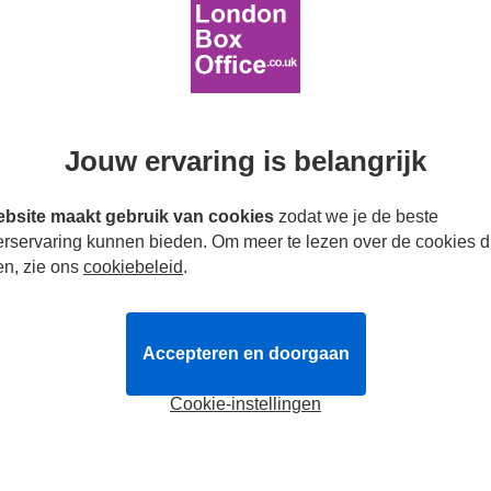
era
Tickets
vanaf
35.49€
Lu
lingen
Ba
rgangers (95%)
i
Inv
Inf
g 13 maart 2027
Li
ncl. 20min interval.
Jouw ervaring is belangrijk
Toi
Ro
Tickets
boeken
Meer info
bsite maakt gebruik van cookies
zodat we je de beste
His M
erservaring kunnen bieden. Om meer te lezen over de cookies d
en, zie ons
cookiebeleid
.
Accepteren en doorgaan
Cookie-instellingen