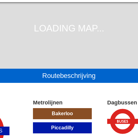
Routebeschrijving
Metrolijnen
Dagbussen
Bakerloo
Piccadilly
S