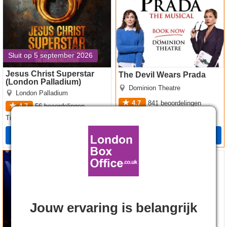
Sluit op 5 september 2026
Jesus Christ Superstar
The Devil Wears Prada
(London Palladium)
Dominion Theatre
London Palladium
4.7
841
beoordelingen
4.7
56
beoordelingen
28.49€
102.99€
Tickets
vanaf
Tickets
vanaf
Boeken
Boeken
Sinatra the Musical tickets
The Truth tickets
Beste Prijzen
Jouw ervaring is belangrijk