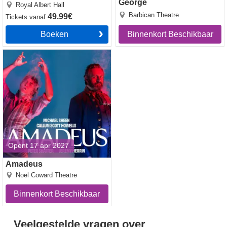
George
Royal Albert Hall
Barbican Theatre
49.99€
Tickets
vanaf
Boeken
Binnenkort Beschikbaar
Amadeus tickets
Opent 17 apr 2027
Amadeus
Noel Coward Theatre
Binnenkort Beschikbaar
Veelgestelde vragen over