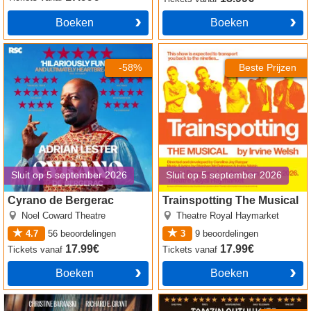
Boeken
Boeken
Cyrano de Bergerac tickets
Trainspotting The Musical
tickets
-58%
Beste Prijzen
Sluit op 5 september 2026
Sluit op 5 september 2026
Cyrano de Bergerac
Trainspotting The Musical
Noel Coward Theatre
Theatre Royal Haymarket
4.7
56
beoordelingen
3
9
beoordelingen
17.99€
17.99€
Tickets
vanaf
Tickets
vanaf
Boeken
Boeken
Hay Fever tickets
Abigail's Party tickets