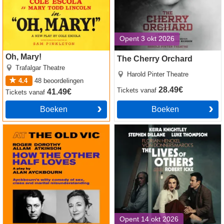
Opent 3 okt 2026
Oh, Mary!
The Cherry Orchard
Trafalgar Theatre
Harold Pinter Theatre
4.4
48
beoordelingen
28.49€
Tickets
vanaf
41.49€
Tickets
vanaf
Boeken
Boeken
How The Other Half Loves
The Lives of Others tickets
tickets
Opent 14 okt 2026