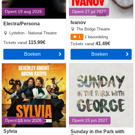
Opent 19 aug 2026
Opent 27 jul 2027
Ivanov
Electra/Persona
The Bridge Theatre
Lyttelton - National Theatre
1
1
beoordeling
115.99€
Tickets
vanaf
41.49€
Tickets
vanaf
Boeken
Boeken
Sylvia tickets
Sunday in the Park with
George tickets
Opent 13 nov 2026
Opent 15 jun 2027
Sylvia
Sunday in the Park with