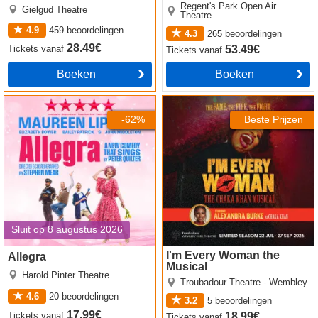
Regent's Park Open Air
Gielgud Theatre
Theatre
4.9
459
beoordelingen
4.3
265
beoordelingen
28.49€
53.49€
Tickets
vanaf
Tickets
vanaf
Boeken
Boeken
Allegra tickets
I'm Every Woman the Musical
tickets
-62%
Beste Prijzen
Sluit op 8 augustus 2026
I'm Every Woman the
Allegra
Musical
Harold Pinter Theatre
Troubadour Theatre - Wembley
4.6
20
beoordelingen
3.2
5
beoordelingen
17.99€
Tickets
vanaf
18.99€
Tickets
vanaf