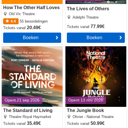
How The Other Half Loves
The Lives of Others
Old Vic Theatre
Adelphi Theatre
4.4
55
beoordelingen
77.99€
Tickets
vanaf
20.49€
Tickets
vanaf
Boeken
Boeken
The Standard of Living tickets
The Jungle Book tickets
Opent 21 sep 2026
Opent 13 nov 2026
The Standard of Living
The Jungle Book
Theatre Royal Haymarket
Olivier - National Theatre
35.49€
50.99€
Tickets
vanaf
Tickets
vanaf