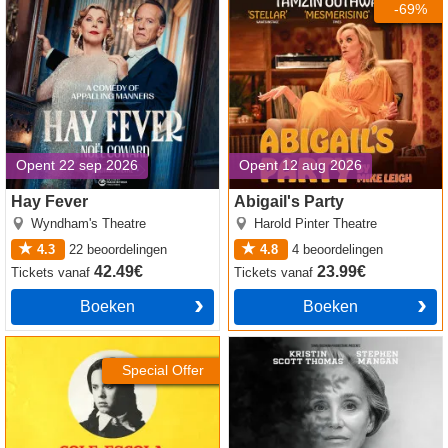
-69%
Opent 22 sep 2026
Opent 12 aug 2026
Hay Fever
Abigail's Party
Wyndham's Theatre
Harold Pinter Theatre
4.3
22
beoordelingen
4.8
4
beoordelingen
42.49€
23.99€
Tickets
vanaf
Tickets
vanaf
Boeken
Boeken
Oh, Mary! tickets
The Cherry Orchard tickets
Special Offer