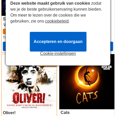
Deze website maakt gebruik van cookies
zodat
we je de beste gebruikerservaring kunnen bieden.
Om meer te lezen over de cookies die we
Sinatra the Musical
The Truth
gebruiken, zie ons
cookiebeleid
.
Aldwych Theatre
Apollo Theatre
4.5
84
beoordelingen
4.6
48
beoordelingen
27.49€
28.49€
Tickets
vanaf
Tickets
vanaf
Accepteren en doorgaan
Boeken
Boeken
Cookie-instellingen
Oliver! tickets
Cats tickets
-28%
Cats
Oliver!