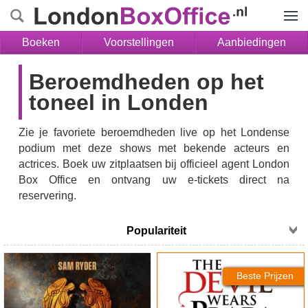
Menu
Boeken
Voorstellingen
Aanbiedingen
Beroemdheden op het
toneel in Londen
Zie je favoriete beroemdheden live op het Londense
podium met deze shows met bekende acteurs en
actrices. Boek uw zitplaatsen bij officieel agent London
Box Office en ontvang uw e-tickets direct na
reservering.
Jesus Christ Superstar
The Devil Wears Prada
(London Palladium) tickets
tickets
Beste Prijzen