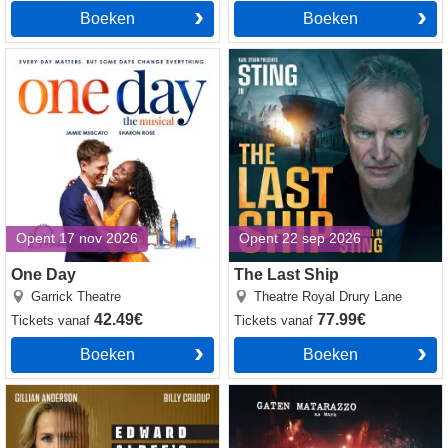
Boeken
Boeken
One Day tickets
The Last Ship tickets
Opent 17 nov 2026
Opent 22 sep 2026
One Day
The Last Ship
Garrick Theatre
Theatre Royal Drury Lane
42.49€
77.99€
Tickets
vanaf
Tickets
vanaf
Boeken
Boeken
Who's Afraid of Virginia Woolf
Rent tickets
tickets