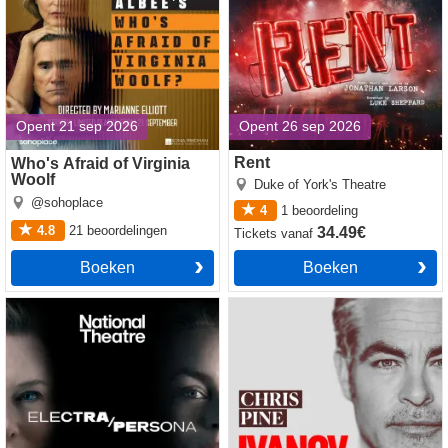
Opent 21 sep 2026
Opent 26 sep 2026
Rent
Who's Afraid of Virginia
Woolf
Duke of York's Theatre
@sohoplace
4
1
beoordeling
4.8
21
beoordelingen
34.49€
Tickets
vanaf
Boeken
Boeken
Electra/Persona tickets
Ivanov tickets