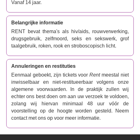
Vanaf 14 jaar.
Love'.
Rent
is een van de meest geliefde musicals aller
tijden, bekend om het nieuw leven inblazen van de liefde
voor musicaltheater onder jongeren en om de
Belangrijke informatie
baanbrekende weergave van mensen met hiv/aids.
RENT bevat thema's als hiv/aids, rouwverwerking,
Met vier Tony Awards, zes Drama Desk Awards en een
drugsgebruik, zelfmoord, seks en sekswerk, grof
Pulitzerprijs voor drama op zak, speelde
taalgebruik, roken, rook en stroboscopisch licht.
Rent
twaalf jaar
lang op Broadway en beleefde in 1998 zijn West End-
première. Deze nieuwe productie wordt geregisseerd
Annuleringen en restituties
door WhatsOnStage- en Olivier Award-winnaar
Luke
Sheppard
, die eerder een heropvoering van Rent
Eenmaal geboekt, zijn tickets voor
Rent
meestal niet
regisseerde in het Hope Mill Theatre in 2020 en 2021,
inwisselbaar en niet-restitueerbaar volgens onze
wat de inspiratie vormde voor deze heropvoering in 2026.
algemene voorwaarden. In de praktijk zullen wij
Gaten Matarazzo
(
Stranger Things
) speelt Mark Cohen,
echter ons best doen om aan uw verzoek te voldoen,
een worstelende filmmaker en de centrale verteller van
zolang wij hiervan minimaal 48 uur vóór de
de musical. Met een hartverscheurend verhaal en
voorstelling op de hoogte worden gesteld. Neem
personages waar je verliefd op zult worden, is
Rent
een
contact met ons op voor meer informatie.
emotionele en krachtige verkenning van leven, liefde en
veerkracht, met een transformerende boodschap over
trouw blijven aan jezelf en een alomtegenwoordige