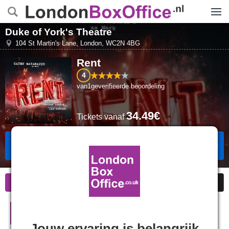
Menu
Duke of York's Theatre
104 St Martin's Lane
,
London
,
WC2N 4BG
Rent
4
van
1
geverifieerde beoordeling
34.49€
Tickets
vanaf
Tickets Boeken
Informatie
Goedkope kaarten
Beoordelingen
Rent in Londen
Jouw ervaring is belangrijk