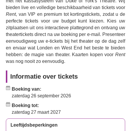
met het kassasysteem van Duke of York's Theatre. Wij
energieke 'La Vie Boheme', dat de boheemse
bieden live en volledige beschikbaarheid van tickets voor
levensstijl bezingt, en het krachtige duet 'Take Me or
Rent
, van VIP en premium tot kortingstickets, zodat u de
Leave Me'.
perfecte tickets voor uw budget kunt kiezen. Kies uw
Deze heropvoering wordt gebracht met een
zitplaatsen uit ons interactieve plattegrond en ontvang uw
getalenteerde sterrencast, waaronder
Gaten
theatertickets direct na uw boeking per e-mail. Presenteer
Matarazzo
, die harten heeft veroverd op Broadway en
eenvoudigweg uw e-tickets bij het theater op de dag zelf
op het scherm, in de rol van hoofdpersoon Mark
en ervaar wat Londen en West End het beste te bieden
hebben: de magie van theater. Kaarten kopen voor
Cohen.
Rent
was nog nooit zo eenvoudig.
Waar gaat
Rent
over?
Informatie over tickets
Met een boek, muziek en liedteksten van
Jonathan
Larson
volgt
Rent
een groep arme jonge bohemiens die
Boeking van:
in de East Village van Manhattan wonen. Ze worstelen
zaterdag 26 september 2026
met liefde en verlies, proberen door te breken als
kunstenaars, leven met de harde realiteit van armoede en
Boeking tot:
de onzichtbare, onvermijdelijke dreiging van hiv/aids. De
zaterdag 27 maart 2027
musical is losjes gebaseerd op Puccini's klassieke opera
La Bohème
en bevat onvergetelijke liedjes zoals 'Rent',
Leeftijdsbeperkingen
'La Vie Bohème', 'Take Me or Leave Me' en 'Seasons of