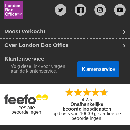
soundtrack die rock, pop, R&B en Broadway-melodieën
combineert.
Boek nu en maak je klaar om verliefd te worden op deze
musical die al dertig jaar lang het publiek weet te boeien.
Meest verkocht
Over London Box Office
Klantenservice
Volg deze link voor vragen
Klantenservice
aan de klantenservice.
4.7
/5
Onafhankelijke
lees alle
beoordelingsdiensten
beoordelingen
op basis van 10639 geverifieerde
beoordelingen.