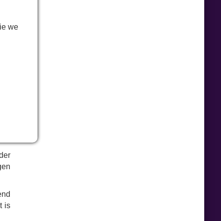
aar
ie we
aan
 de
tal
 in
ane
ine
der
ngen
end
 is