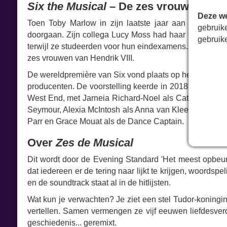
Six the Musical
– De zes vrouwen van H
Deze we
Toen Toby Marlow in zijn laatste jaar aan de Univers
gebruik
doorgaan. Zijn collega Lucy Moss had haar twijfels, ma
gebruik
terwijl ze studeerden voor hun eindexamens. Het idee?
zes vrouwen van Hendrik VIII.
De wereldpremière van Six vond plaats op het Edinburgh
producenten. De voorstelling keerde in 2018 terug naar
West End, met Jarneia Richard-Noel als Catharina van 
Seymour, Alexia McIntosh als Anna van Kleef, Aimie A
Parr en Grace Mouat als de Dance Captain.
Over
Zes de Musical
Dit wordt door de Evening Standard 'Het meest opbeu
dat iedereen er de tering naar lijkt te krijgen, woordsp
en de soundtrack staat al in de hitlijsten.
Wat kun je verwachten? Je ziet een stel Tudor-koningi
vertellen. Samen vermengen ze vijf eeuwen liefdesverd
geschiedenis... geremixt.