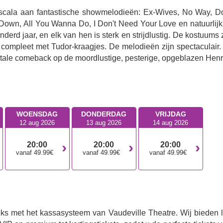
scala aan fantastische showmelodieën: Ex-Wives, No Way, Do
 Down, All You Wanna Do, I Don't Need Your Love en natuurlijk
nderd jaar, en elk van hen is sterk en strijdlustig. De kostuums 
 compleet met Tudor-kraagjes. De melodieën zijn spectaculair.
utale comeback op de moordlustige, pesterige, opgeblazen Henr
WOENSDAG
DONDERDAG
VRIJDAG
12 aug 2026
13 aug 2026
14 aug 2026
20:00
20:00
20:00
vanaf 49.99€
vanaf 49.99€
vanaf 49.99€
eks met het kassasysteem van Vaudeville Theatre. Wij bieden l