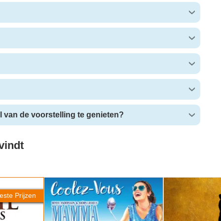
 van de voorstelling te genieten?
vindt
da
Mamma Mia!
Hamilton
este Prijzen