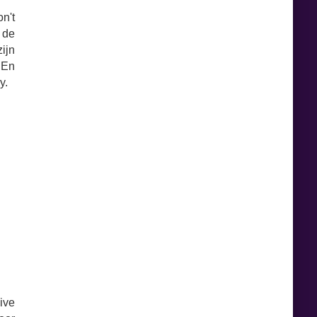
n't
 de
zijn
 En
y.
ive