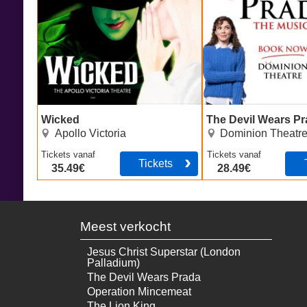
Wicked
The Devil Wears P
Apollo Victoria
Dominion Theatr
Tickets
vanaf
Tickets
vanaf
Tickets
35.49€
28.49€
Meest verkocht
Jesus Christ Superstar (London
Palladium)
The Devil Wears Prada
Operation Mincemeat
The Lion King