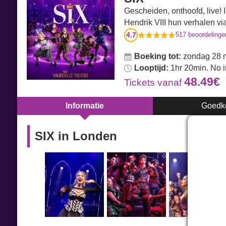
Gescheiden, onthoofd, live! 
Hendrik VIII hun verhalen via
4.7
517
beoordelinge
Boeking tot:
zondag 28 
Looptijd:
1hr 20min. No i
48.49€
Tickets
vanaf
Informatie
Goedk
SIX in Londen