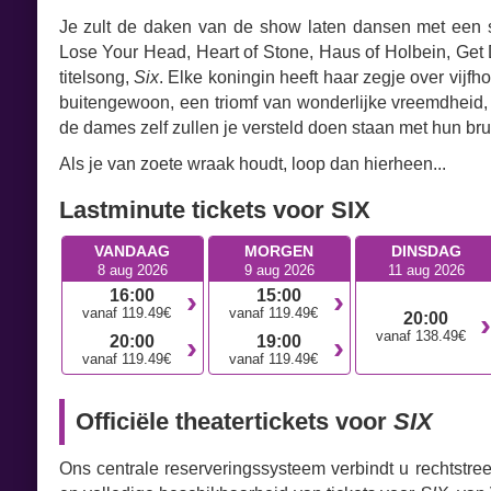
Je zult de daken van de show laten dansen met een 
Lose Your Head, Heart of Stone, Haus of Holbein, Get
titelsong,
Six
. Elke koningin heeft haar zegje over vijfho
buitengewoon, een triomf van wonderlijke vreemdheid,
de dames zelf zullen je versteld doen staan met hun br
Als je van zoete wraak houdt, loop dan hierheen...
Lastminute tickets voor SIX
VANDAAG
MORGEN
DINSDAG
8 aug 2026
9 aug 2026
11 aug 2026
16:00
15:00
vanaf 119.49€
vanaf 119.49€
20:00
vanaf 138.49€
20:00
19:00
vanaf 119.49€
vanaf 119.49€
Officiële theatertickets voor
SIX
Ons centrale reserveringssysteem verbindt u rechtstre