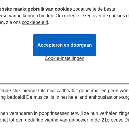
endrik VIII zijn springlevend
bsite maakt gebruik van cookies
zodat we je de beste
iteit van Cambridge zat, had hij een idee... en het bleef m
erservaring kunnen bieden. Om meer te lezen over de cookies d
ar raakte er toch bij betrokken, en ze werkten er allebei hard 
en, zie ons
cookiebeleid
.
 Een musical opvoeren, gepresenteerd als een rockconcert, met
 Fringe festival in 2017 en trok direct de aandacht van een aan
Accepteren en doorgaan
 Edinburgh en werd vervolgens verplaatst naar het Arts Theatre
Aragon, Millie O'Connell als Anne Boleyn, Natalie Paris als J
Cookie-instellingen
tkinson als Katherine Howard, Maiya Quansah-Breed als Cather
rende stuk nieuw Brits musicaltheater' genoemd, en geen won
eling bedoeld! De musical is in het hele land enthousiast ontva
nnen veranderen in popprinsessen terwijl ze hun verhalen zing
riet tot een gedurfde viering van girlpower in de
21e
eeuw. Dit