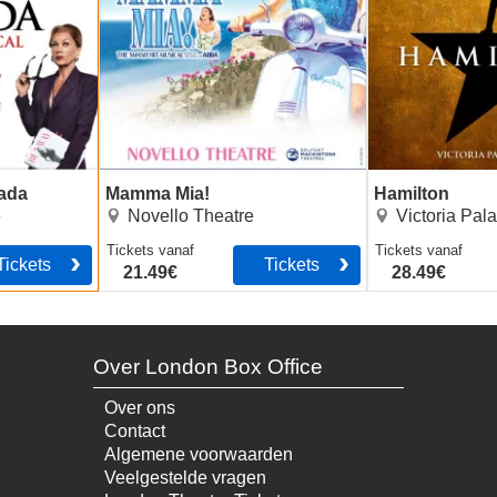
rada
Mamma Mia!
Hamilton
e
Novello Theatre
Victoria Pal
Tickets
vanaf
Tickets
vanaf
Tickets
Tickets
21.49€
28.49€
Over London Box Office
Over ons
Contact
Algemene voorwaarden
Veelgestelde vragen