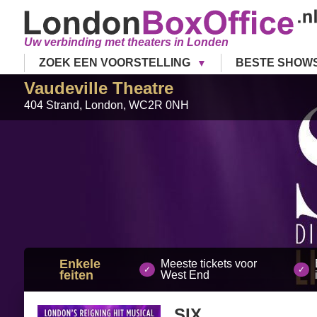
Uw verbinding met theaters in Londen
ZOEK EEN VOORSTELLING
BESTE SHOW
Vaudeville Theatre
404 Strand
,
London
,
WC2R 0NH
Enkele
Meeste tickets voor
feiten
West End
SIX