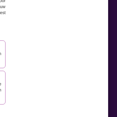
voor
 uw
est
n
e
n