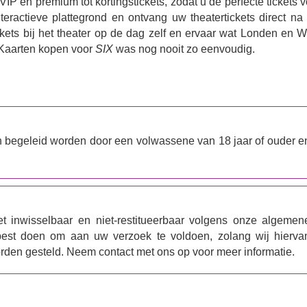
 VIP en premium tot kortingstickets, zodat u de perfecte tickets 
teractieve plattegrond en ontvang uw theatertickets direct na
kets bij het theater op de dag zelf en ervaar wat Londen en W
 Kaarten kopen voor
SIX
was nog nooit zo eenvoudig.
en begeleid worden door een volwassene van 18 jaar of ouder e
t inwisselbaar en niet-restitueerbaar volgens onze algemen
 best doen om aan uw verzoek te voldoen, zolang wij hierva
orden gesteld. Neem contact met ons op voor meer informatie.