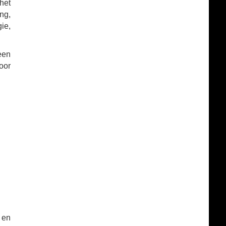
het
ng,
ie,
een
oor
 en