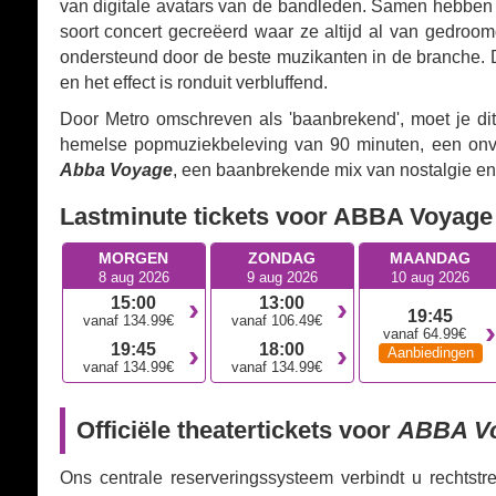
van digitale avatars van de bandleden. Samen hebben d
soort concert gecreëerd waar ze altijd al van gedroom
ondersteund door de beste muzikanten in de branche. D
en het effect is ronduit verbluffend.
Door Metro omschreven als 'baanbrekend', moet je di
hemelse popmuziekbeleving van 90 minuten, een onver
Abba Voyage
, een baanbrekende mix van nostalgie en 
Lastminute tickets voor ABBA Voyage
MORGEN
ZONDAG
MAANDAG
8 aug 2026
9 aug 2026
10 aug 2026
15:00
13:00
19:45
vanaf 134.99€
vanaf 106.49€
vanaf 64.99€
19:45
18:00
Aanbiedingen
vanaf 134.99€
vanaf 134.99€
Officiële theatertickets voor
ABBA V
Ons centrale reserveringssysteem verbindt u rechtst