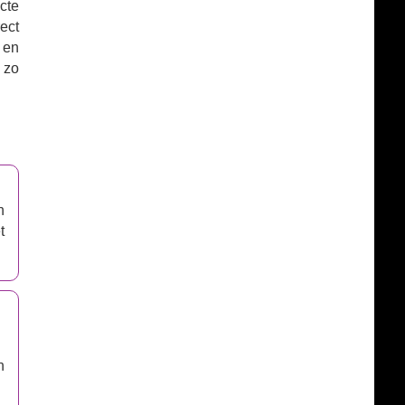
cte
rect
 en
 zo
n
t
n