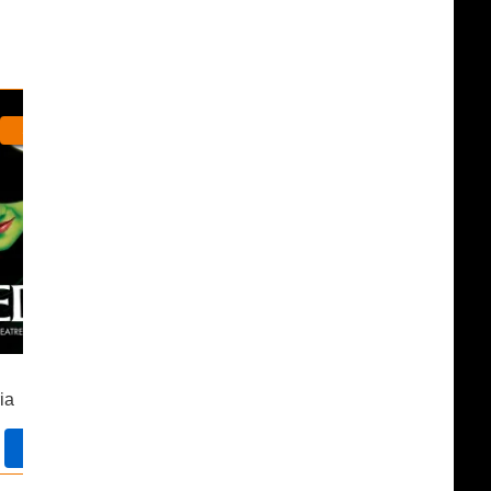
The Great Gatsby
Special Prices
Opent 11 november 2026
The Great Gatsby
ia
Locatie te worden bevestigd
Tickets
Tickets