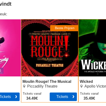
vindt
euk:
Moulin Rouge! The Musical
Wicked
Beste Prijzen
6
Moulin Rouge! The Musical
Wicked
Piccadilly Theatre
Apollo Victor
Tickets
vanaf
Tickets
vanaf
Tickets
Tickets
34.49€
35.49€