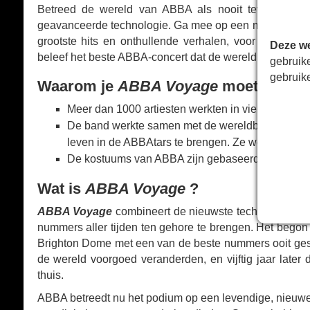
Betreed de wereld van ABBA als nooit tevoren me
geavanceerde technologie. Ga mee op een muzikale rei
grootste hits en onthullende verhalen, voor een uni
Deze we
beleef het beste ABBA-concert dat de wereld ooit heeft 
gebruik
gebruik
Waarom je
ABBA Voyage
moet zien
Meer dan 1000 artiesten werkten in vier studio's 
De band werkte samen met de wereldberoemde 
leven in de ABBAtars te brengen. Ze werken al s
De kostuums van ABBA zijn gebaseerd op de origi
Wat is
ABBA Voyage
?
ABBA Voyage
combineert de nieuwste technologie me
nummers aller tijden ten gehore te brengen. Het begon
Brighton Dome met een van de beste nummers ooit gesch
de wereld voorgoed veranderden, en vijftig jaar later 
thuis.
ABBA betreedt nu het podium op een levendige, nieuwe