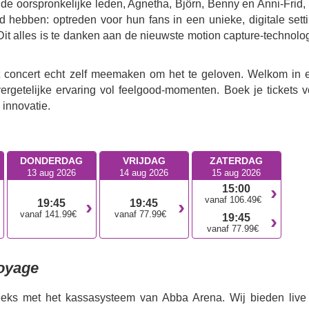
e oorspronkelijke leden, Agnetha, Björn, Benny en Anni-Frid, 
d hebben: optreden voor hun fans in een unieke, digitale setti
it alles is te danken aan de nieuwste motion capture-technolog
t concert echt zelf meemaken om het te geloven. Welkom in 
getelijke ervaring vol feelgood-momenten. Boek je tickets v
innovatie.
DONDERDAG
VRIJDAG
ZATERDAG
13 aug 2026
14 aug 2026
15 aug 2026
15:00
vanaf 106.49€
19:45
19:45
vanaf 141.99€
vanaf 77.99€
19:45
vanaf 77.99€
oyage
reeks met het kassasysteem van Abba Arena. Wij bieden live