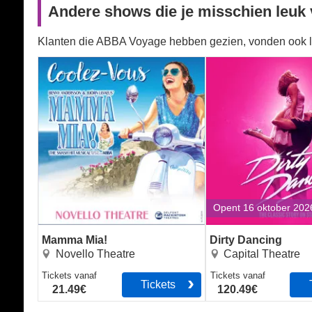
Andere shows die je misschien leuk 
Klanten die ABBA Voyage hebben gezien, vonden ook l
Mamma Mia!
Dirty Dancing
Opent 16 oktober 202
Mamma Mia!
Dirty Dancing
Novello Theatre
Capital Theatre
Tickets
vanaf
Tickets
vanaf
Tickets
21.49€
120.49€