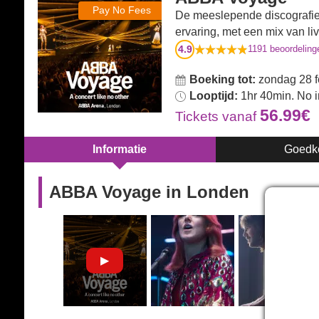
Pay No Fees
De meeslepende discografie
ervaring, met een mix van l
4.9
1191
beoordeling
Boeking tot:
zondag 28 f
Looptijd:
1hr 40min. No i
56.99€
Tickets
vanaf
Informatie
Goedk
ABBA Voyage in Londen