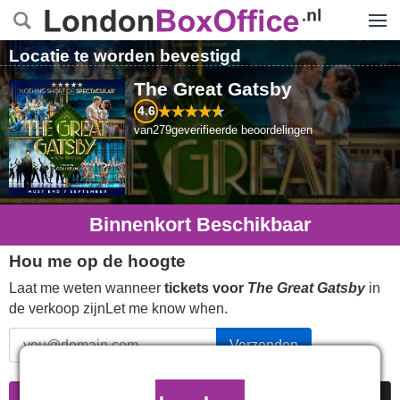
Menu
Locatie te worden bevestigd
The Great Gatsby
4.6
van
279
geverifieerde beoordelingen
Binnenkort Beschikbaar
Hou me op de hoogte
Laat me weten wanneer
tickets voor
The Great Gatsby
in
de verkoop zijnLet me know when.
Verzenden
Informatie
Goedkope kaarten
Beoordelingen