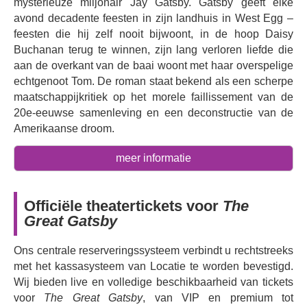
mysterieuze miljonair Jay Gatsby. Gatsby geeft elke
avond decadente feesten in zijn landhuis in West Egg –
feesten die hij zelf nooit bijwoont, in de hoop Daisy
Buchanan terug te winnen, zijn lang verloren liefde die
aan de overkant van de baai woont met haar overspelige
echtgenoot Tom. De roman staat bekend als een scherpe
maatschappijkritiek op het morele faillissement van de
20e-eeuwse samenleving en een deconstructie van de
Amerikaanse droom.
De roman
The Great Gatsby
heeft talloze bewerkingen
meer informatie
gekend, van de film van Baz Luhrman met Leonardo
DiCaprio als Gatsby, tot de musicalbewerking uit 2025
met Jamie Muscato, en de aankomende
productie
Officiële theatertickets voor
The
Gatsby: An American Myth
, geschreven door zangeres
Great Gatsby
Florence Welch. In deze nieuwste bewerking speelt
Rege-Jean Page
uit
Bridgerton
de rol van Jay Gatsby.
Ons centrale reserveringssysteem verbindt u rechtstreeks
Page was voor het laatst te zien in
The Merchant of
met het kassasysteem van Locatie te worden bevestigd.
Venice
in Shakespeare's Globe in 2015, en we kunnen
Wij bieden live en volledige beschikbaarheid van tickets
niet wachten om te zien hoe hij zijn eigen draai geeft aan
voor
The Great Gatsby
, van VIP en premium tot