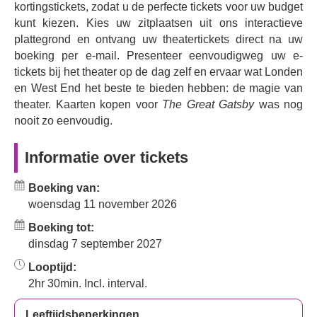
de iconische rol van de charmante maar tragische
kortingstickets, zodat u de perfecte tickets voor uw budget
Gatsby. Deze bewerking is geschreven door
Joel
kunt kiezen. Kies uw zitplaatsen uit ons interactieve
Horwood
(
The Ocean at the End of the Lane
,
Gatsby
) en
plattegrond en ontvang uw theatertickets direct na uw
Maria Aberg
(
Gatsby
,
Blank
) en wordt geregisseerd door
boeking per e-mail. Presenteer eenvoudigweg uw e-
voormalig artistiek directeur van het Donmar Warehouse,
tickets bij het theater op de dag zelf en ervaar wat Londen
Michael Longhurst
(
Woman in Mind
). De première wordt
en West End het beste te bieden hebben: de magie van
verwacht in 2027, de locatie wordt later bekendgemaakt.
theater. Kaarten kopen voor
The Great Gatsby
was nog
nooit zo eenvoudig.
Maak je klaar voor alle glamour, drama en decadentie
van de Roaring Twenties, schitterende muziek,
Informatie over tickets
adembenemende beelden en een tijdloos verhaal over
liefde en ambitie.
Boeking van:
De Grote Gatsby
- Het verhaal
woensdag 11 november 2026
Scott Fitzgeralds tijdloze verhaal over rijkdom, klasse en
Boeking tot:
de Amerikaanse droom speelt zich af in de roerige jaren
dinsdag 7 september 2027
twintig. Het vertelt het verhaal van de excentrieke
Looptijd:
miljonair Jay Gatsby, die extravagante feesten
2hr 30min. Incl. interval.
organiseert om de vrouw van zijn dromen, de getrouwde
societydame Daisy Buchanan, voor zich te winnen. Is het
Leeftijdsbeperkingen