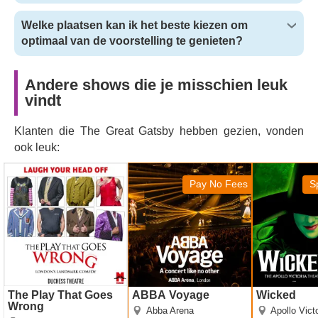
Welke plaatsen kan ik het beste kiezen om
optimaal van de voorstelling te genieten?
Andere shows die je misschien leuk
vindt
Klanten die The Great Gatsby hebben gezien, vonden
ook leuk:
The Play That Goes
ABBA Voyage
Wicked
Wrong
Pay No Fees
S
The Play That Goes
ABBA Voyage
Wicked
Wrong
Abba Arena
Apollo Vict