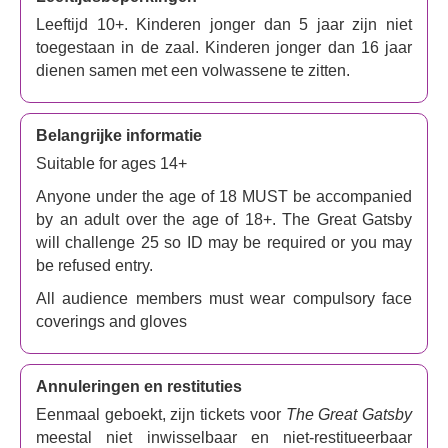
liefde, of is het eigenlijk een obsessie?
Leeftijd 10+. Kinderen jonger dan 5 jaar zijn niet
Over De Grote Gatsby
toegestaan in de zaal. Kinderen jonger dan 16 jaar
dienen samen met een volwassene te zitten.
Het boek is talloze keren bewerkt, waaronder door Baz
Luhrmann met Leonardo DiCaprio in de hoofdrol als
Gatsby, een enorm populaire immersieve productie in
Belangrijke informatie
Londen en een ballet van Northern Ballet. Er staat zelfs
Suitable for ages 14+
een gloednieuwe bewerking op de planning voor het
Anyone under the age of 18 MUST be accompanied
American Repertory Theater, gecreëerd door zangeres
by an adult over the age of 18+. The Great Gatsby
Florence Welch.
will challenge 25 so ID may be required or you may
De show beleefde zijn wereldpremière in New Jersey,
be refused entry.
onder regie van
Marc Bruni
en choreografie van
All audience members must wear compulsory face
Dominique Kelly
. In 2024 maakte de show een daverend
coverings and gloves
succes op Broadway, wederom onder regie van Bruni en
met een fantastisch decorontwerp van
Paul Tate dePoo
III
.
Annuleringen en restituties
De musical The Great Gatsby
is een absolute aanrader.
Eenmaal geboekt, zijn tickets voor
The Great Gatsby
De voorstelling brengt de glamour, het drama en de
meestal niet inwisselbaar en niet-restitueerbaar
decadentie van de Roaring Twenties tot leven met