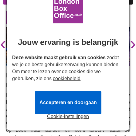
The Great Gatsby in Londen
‹
›
Jouw ervaring is belangrijk
Deze website maakt gebruik van cookies
zodat
we je de beste gebruikerservaring kunnen bieden.
Om meer te lezen over de cookies die we
Met:
gebruiken, zie ons
cookiebeleid
.
Regé-Jean Page
Een nieuwe toneelbewerking van
The Great Gatsby
komt naar Londen. Geschreven in 1925 door de
Accepteren en doorgaan
Amerikaanse auteur F. Scott Fitzgerald, speelt
The Great
Gatsby
zich af in New York tijdens het jazztijdperk.
Cookie-instellingen
Oorlogsveteraan Nick Carraway arriveert op Long Island
op zoek naar kansen en komt terecht naast de