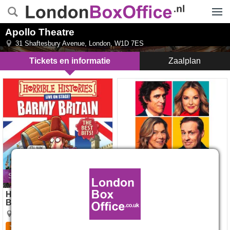
Menu
Apollo Theatre
31 Shaftesbury Avenue
,
London
,
W1D 7ES
Tickets en informatie
Zaalplan
Horrible Histories: Barmy
The Truth tickets
Britain - The Best Bits tickets
Sluit op 31 augustus 2026
Horrible Histories: Barmy
The Truth
Britain - The Best Bits
Apollo Theatre
Apollo Theatre
4.6
48
beoordelingen
4.5
11
beoordelingen