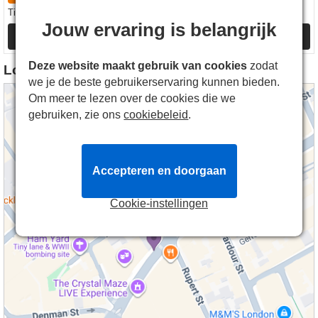
28.49€
27.49€
Tickets
vanaf
Tickets
vanaf
Jouw ervaring is belangrijk
Meer Info
Meer Info
Deze website maakt gebruik van cookies
zodat
Locatie van Apollo Theatre
we je de beste gebruikerservaring kunnen bieden.
Om meer te lezen over de cookies die we
gebruiken, zie ons
cookiebeleid
.
Accepteren en doorgaan
Cookie-instellingen