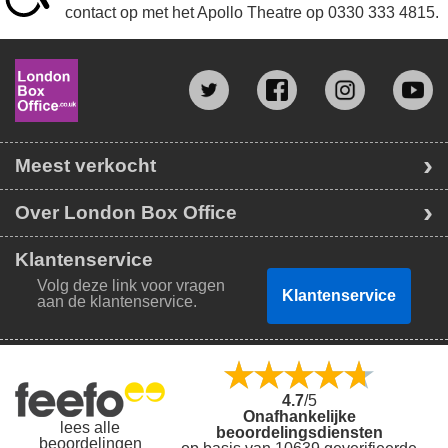
contact op met het Apollo Theatre op
0330 333 4815
.
Meest verkocht
Over London Box Office
Klantenservice
Volg deze link voor vragen
Klantenservice
aan de klantenservice.
4.7
/5
Onafhankelijke
lees alle
beoordelingsdiensten
beoordelingen