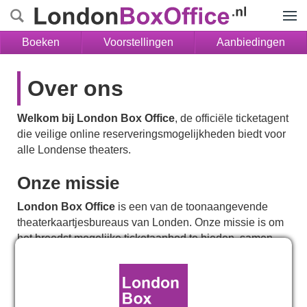
Menu
Boeken
Voorstellingen
Aanbiedingen
Over ons
Welkom bij London Box Office
, de officiële ticketagent
die veilige online reserveringsmogelijkheden biedt voor
alle Londense theaters.
Onze missie
London Box Office
is een van de toonaangevende
theaterkaartjesbureaus van Londen. Onze missie is om
het breedst mogelijke ticketaanbod te bieden, samen
met enkele van de beste ticketdeals, voor de populairste
shows van Londen. We investeren voortdurend in onze
mensen en in de nieuwste technologie om u directe
toegang te geven tot de kassasystemen van de