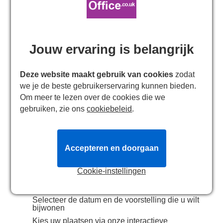
Londense theaters. Ons team van theaterspecialisten
biedt actuele informatie en concurrerende prijzen door
aanbiedingen rechtstreeks met onze leveranciers te
onderhandelen. Daarnaast stellen we grote
Jouw ervaring is belangrijk
ticketallocaties veilig en kopen we voorraad vooraf in
voor grote West End-producties, zodat er het hele jaar
Deze website maakt gebruik van cookies
zodat
door een uitstekende beschikbaarheid van tickets is.
we je de beste gebruikerservaring kunnen bieden.
Als een werkelijk onafhankelijke en officiële agent die
Om meer te lezen over de cookies die we
het grootste aantal ticketdeals in het West End aanbiedt,
gebruiken, zie ons
cookiebeleid
.
is onze voortdurende uitdaging om zichtbaar te blijven
in een drukke markt, zodat iedereen de kans krijgt om
de magie van theater tegen een betaalbare prijs te
Accepteren en doorgaan
ervaren.
Boek uw theaterkaartjes online
Cookie-instellingen
in 4 stappen:
Selecteer de datum en de voorstelling die u wilt
bijwonen
Kies uw plaatsen via onze interactieve