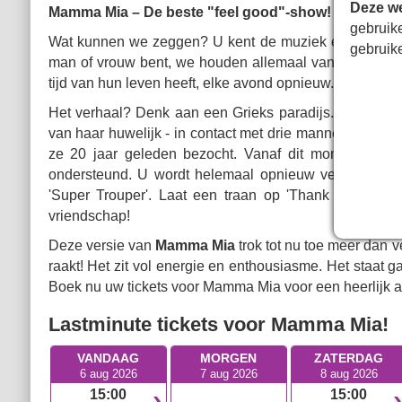
Deze we
Mamma Mia – De beste "feel good"-show!
gebruik
Wat kunnen we zeggen? U kent de muziek en Mamma Mi
gebruik
man of vrouw bent, we houden allemaal van Abba. En h
tijd van hun leven heeft, elke avond opnieuw.
Het verhaal? Denk aan een Grieks paradijs. Tijdens h
van haar huwelijk - in contact met drie mannen uit het
ze 20 jaar geleden bezocht. Vanaf dit moment ontvo
ondersteund. U wordt helemaal opnieuw verliefd op 
'Super Trouper'. Laat een traan op 'Thank You For 
vriendschap!
Deze versie van
Mamma Mia
trok tot nu toe meer dan v
raakt! Het zit vol energie en enthousiasme. Het staat g
Boek nu uw tickets voor Mamma Mia voor een heerlijk av
Lastminute tickets voor Mamma Mia!
VANDAAG
MORGEN
ZATERDAG
6 aug 2026
7 aug 2026
8 aug 2026
15:00
15:00