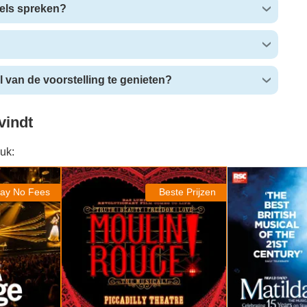
els spreken?
 van de voorstelling te genieten?
vindt
uk:
Moulin Rouge! The Musical
Matilda The Mus
ay No Fees
Beste Prijzen