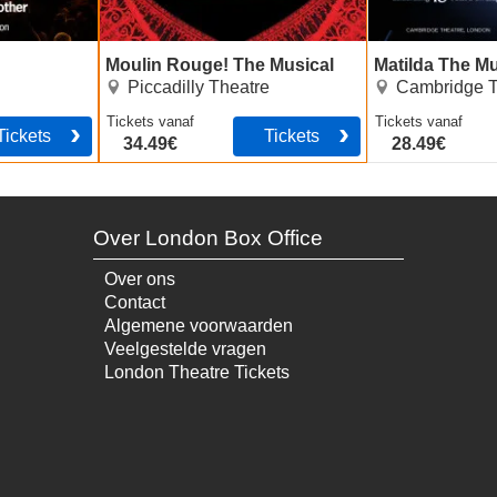
Moulin Rouge! The Musical
Matilda The Mu
Piccadilly Theatre
Cambridge T
Tickets
vanaf
Tickets
vanaf
Tickets
Tickets
34.49€
28.49€
Over London Box Office
Over ons
Contact
Algemene voorwaarden
Veelgestelde vragen
London Theatre Tickets