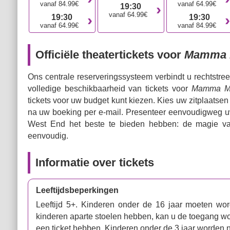
vanaf 84.99€
vanaf 64.99€
19:30
vanaf 64.99€
19:30
19:30
vanaf 64.99€
vanaf 84.99€
Officiële theatertickets voor
Mamma 
Ons centrale reserveringssysteem verbindt u rechtstre
volledige beschikbaarheid van tickets voor
Mamma M
tickets voor uw budget kunt kiezen. Kies uw zitplaatsen 
na uw boeking per e-mail. Presenteer eenvoudigweg uw 
West End het beste te bieden hebben: de magie va
eenvoudig.
Informatie over tickets
Leeftijdsbeperkingen
Leeftijd 5+. Kinderen onder de 16 jaar moeten wor
kinderen aparte stoelen hebben, kan u de toegang wo
een ticket hebben. Kinderen onder de 3 jaar worden n