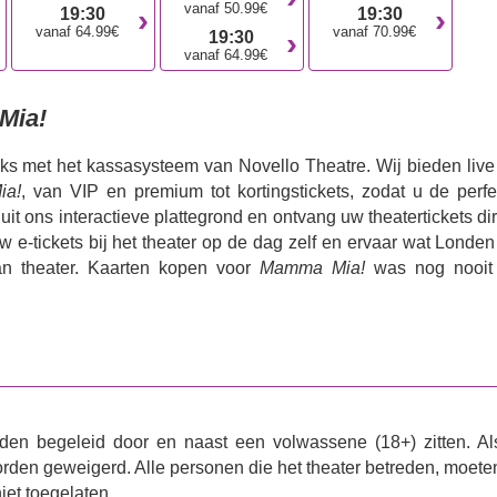
vanaf 50.99€
19:30
19:30
vanaf 64.99€
vanaf 70.99€
19:30
vanaf 64.99€
Mia!
eks met het kassasysteem van Novello Theatre. Wij bieden live
ia!
, van VIP en premium tot kortingstickets, zodat u de perfe
uit ons interactieve plattegrond en ontvang uw theatertickets di
e-tickets bij het theater op de dag zelf en ervaar wat Londen
n theater. Kaarten kopen voor
Mamma Mia!
was nog nooit
den begeleid door en naast een volwassene (18+) zitten. Al
rden geweigerd. Alle personen die het theater betreden, moete
iet toegelaten.