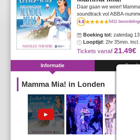
Daar gaan we weer! Mamma Mi
soundtrack vol ABBA-numme
4.8
5411
beoordeling
Boeking tot:
zaterdag 13
Looptijd:
2hr 35min. Incl. 
21.49€
Tickets
vanaf
Informatie
Goedk
Mamma Mia! in Londen