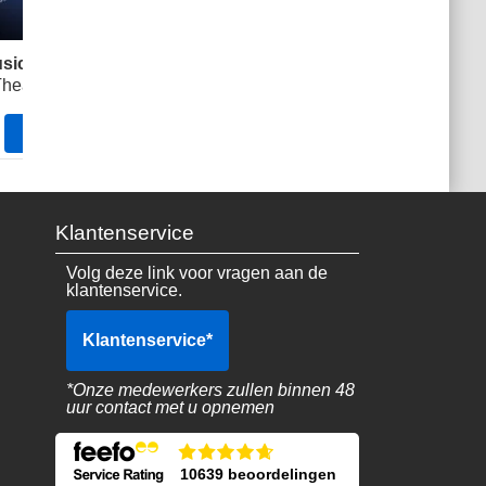
sical
SIX
Phantom o
heatre
Vaudeville Theatre
His Maj
Tickets
vanaf
Tickets
vana
Tickets
Tickets
48.49€
35.49€
Klantenservice
Volg deze link voor vragen aan de
klantenservice.
Klantenservice
*
*Onze medewerkers zullen binnen 48
uur contact met u opnemen
10639 beoordelingen