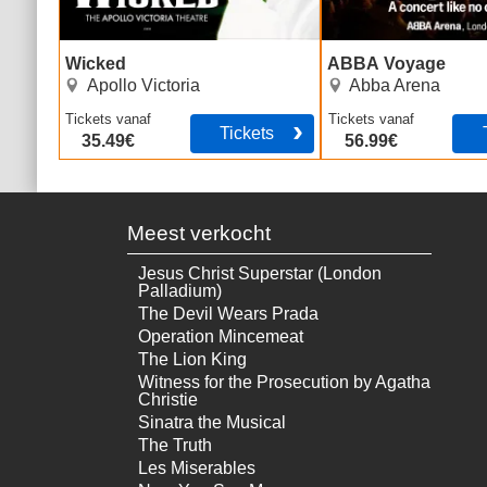
Wicked
ABBA Voyage
Apollo Victoria
Abba Arena
Tickets
vanaf
Tickets
vanaf
Tickets
35.49€
56.99€
Meest verkocht
Jesus Christ Superstar (London
Palladium)
The Devil Wears Prada
Operation Mincemeat
The Lion King
Witness for the Prosecution by Agatha
Christie
Sinatra the Musical
The Truth
Les Miserables