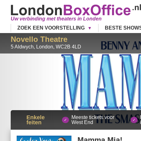
Uw verbinding met theaters in Londen
ZOEK EEN VOORSTELLING
BESTE SHOW
Novello Theatre
5 Aldwych
,
London
,
WC2B 4LD
Enkele
Meeste tickets voor
feiten
West End
Mamma Mia!