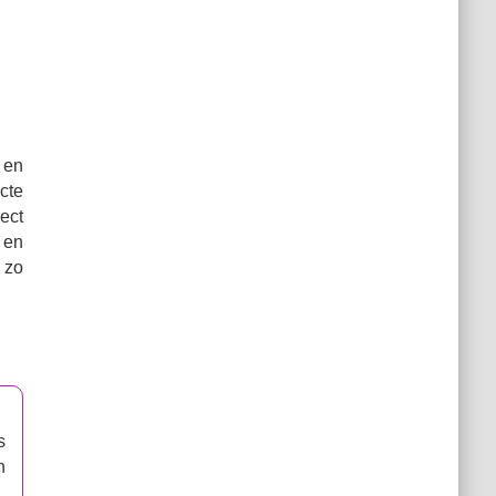
 en
cte
rect
 en
 zo
s
n