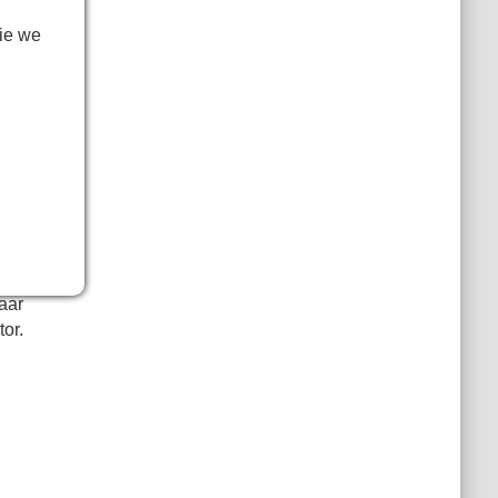
ie we
ig,
 de
ond
dat
rdt
 en
 en
naar
or.