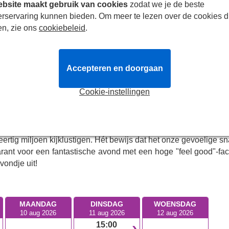
bsite maakt gebruik van cookies
zodat we je de beste
erservaring kunnen bieden. Om meer te lezen over de cookies d
a geeft iedereen een goed gevoel. Of u nu negen of negent
en, zie ons
cookiebeleid
.
un internationale aantrekkingskracht betekent dat het publiek
aar zoektocht naar haar vader komt een vrouw - op de voorav
Accepteren en doorgaan
 verleden van haar moeder en die afkomstig zijn van een eiland 
uwt zich het verhaal, dat met de grootste hits van Abba wo
Cookie-instellingen
'Dancing Queen'. Zing uw hart uit op 'Take A Chance On Me'
The Music' en hou van dit betoverende verhaal over familie
eertig miljoen kijklustigen. Hét bewijs dat het onze gevoelige s
arant voor een fantastische avond met een hoge "feel good"-fact
ondje uit!
MAANDAG
DINSDAG
WOENSDAG
10 aug 2026
11 aug 2026
12 aug 2026
15:00