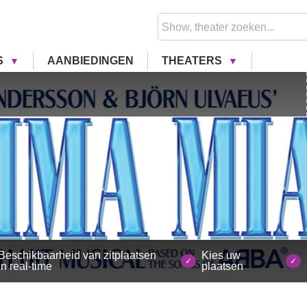
S
AANBIEDINGEN
THEATERS
Beschikbaarheid van zitplaatsen
Kies uw
in real-time
plaatsen