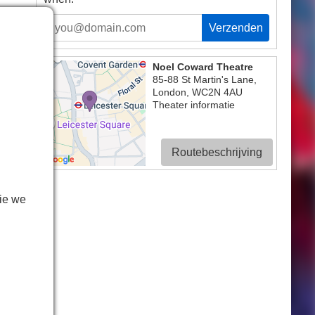
Verzenden
Noel Coward Theatre
85-88 St Martin's Lane
,
London
,
WC2N 4AU
Theater informatie
Routebeschrijving
ers
tot
eur
ie we