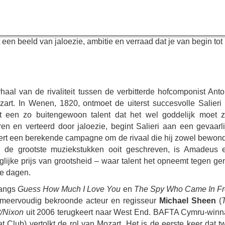
un meest onvergetelijke composities in de adembenemende
l, waarin een van de meest beruchte rivaliteiten uit de
een beeld van jaloezie, ambitie en verraad dat je van begin tot
aal van de rivaliteit tussen de verbitterde hofcomponist Anto
rt. In Wenen, 1820, ontmoet de uiterst succesvolle Salieri 
met een zo buitengewoon talent dat het wel goddelijk moet zi
en en verteerd door jaloezie, begint Salieri aan een gevaarli
ceert een berekende campagne om de rivaal die hij zowel bewond
an de grootste muziekstukken ooit geschreven, is Amadeus 
lijke prijs van grootsheid – waar talent het opneemt tegen gen
te dagen.
langs
Guess How Much I Love You
en
The Spy Who Came In F
e meervoudig bekroonde acteur en regisseur
Michael Sheen
(
t/Nixon
uit 2006 terugkeert naar West End. BAFTA Cymru-winn
at Club) vertolkt de rol van Mozart. Het is de eerste keer dat 