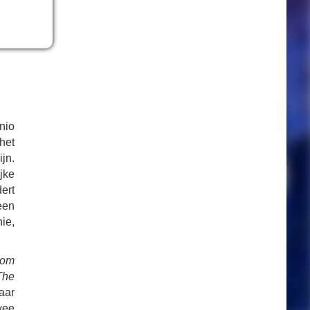
nio
het
jn.
jke
ert
een
ie,
rom
The
aar
twee