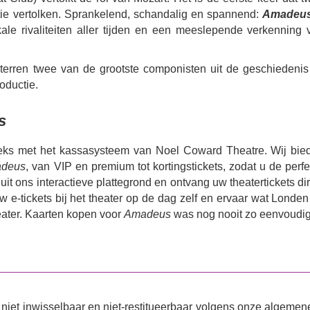
tie vertolken. Sprankelend, schandalig en spannend:
Amadeu
le rivaliteiten aller tijden en een meeslepende verkenning 
sterren twee van de grootste componisten uit de geschiedenis 
oductie.
s
reeks met het kassasysteem van Noel Coward Theatre. Wij bie
deus
, van VIP en premium tot kortingstickets, zodat u de perf
uit ons interactieve plattegrond en ontvang uw theatertickets di
e-tickets bij het theater op de dag zelf en ervaar wat Londen
ater. Kaarten kopen voor
Amadeus
was nog nooit zo eenvoudig
niet inwisselbaar en niet-restitueerbaar volgens onze algemen