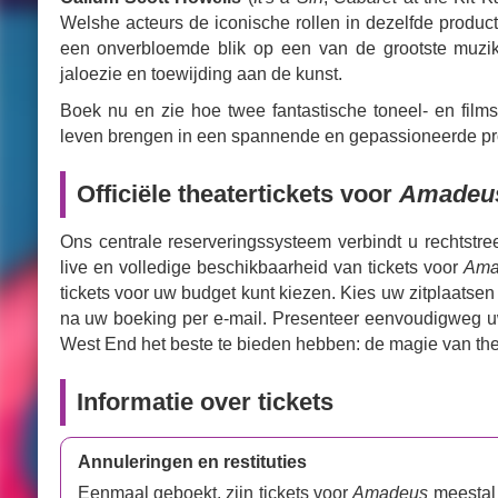
Welshe acteurs de iconische rollen in dezelfde produc
een onverbloemde blik op een van de grootste muzika
jaloezie en toewijding aan de kunst.
Boek nu en zie hoe twee fantastische toneel- en film
leven brengen in een spannende en gepassioneerde pr
Officiële theatertickets voor
Amadeu
Ons centrale reserveringssysteem verbindt u rechtst
live en volledige beschikbaarheid van tickets voor
Ama
tickets voor uw budget kunt kiezen. Kies uw zitplaatsen 
na uw boeking per e-mail. Presenteer eenvoudigweg uw 
West End het beste te bieden hebben: de magie van the
Informatie over tickets
Annuleringen en restituties
Eenmaal geboekt, zijn tickets voor
Amadeus
meestal 