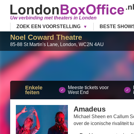
Uw verbinding met theaters in Londen
ZOEK EEN VOORSTELLING
BESTE SHOW
Noel Coward Theatre
85-88 St Martin's Lane
,
London
,
WC2N 4AU
Enkele
Meeste tickets voor
feiten
West End
Amadeus
Michael Sheen en Callum Sco
over de iconische rivaliteit 