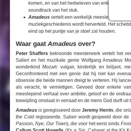
komen, en van het herbeleven van enkele van h
soundtrack van het stuk.
Amadeus
vertelt een werkelijk meeslepend verhaa
muziekgeschiedenis wordt herverteld. Het schetst 
eind op het puntje van je stoel zal houden.
Waar gaat
Amadeus
over?
Peter Shaffers
bekroonde meesterwerk vertelt het verh
Salieri en het muzikale genie Wolfgang Amadeus Moza
wonderkind Mozart: vulgair, kinderlijk en briljant, 
Geconfronteerd met een genie dat hij niet kan evenar
obsessie die beide mannen dreigt te verteren. Hij lan
als veracht, te vernietigen. Gevoed door enkele v
meeslepend verhaal over ambitie, geloof en de ondraag
toewijding omslaat in verraad en de mens God durft uit 
Amadeus
is geregisseerd door
Jeremy Herrin
, die on
the Cold
regisseerde. Salieri wordt gespeeld door d
Passion
,
Nye
,
Our Town
), die voor het eerst sinds
Fros
Callum Scott Howells
(
It's a Sin
,
Cabaret
at the Kit K