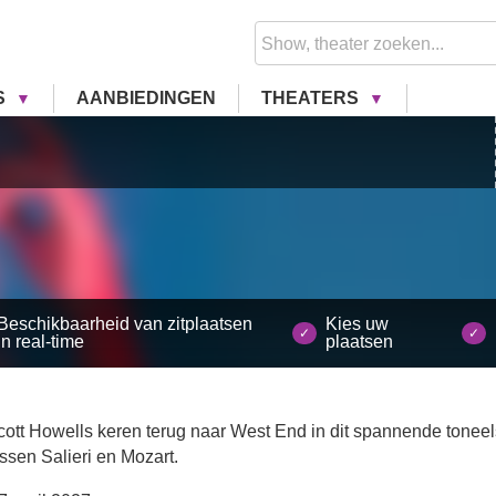
S
AANBIEDINGEN
THEATERS
Beschikbaarheid van zitplaatsen
Kies uw
in real-time
plaatsen
tt Howells keren terug naar West End in dit spannende toneel
tussen Salieri en Mozart.