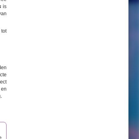
s
is
van
tot
den
ecte
rect
 en
.
e