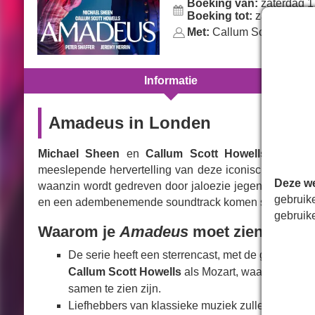
Boeking van:
zaterdag 1
Boeking tot:
zaterdag 7 
Met:
Callum Scott Howell
Informatie
Amadeus in Londen
Michael Sheen
en
Callum Scott Howells
keren te
meeslepende hervertelling van deze iconische muzikale 
Deze we
waanzin wordt gedreven door jaloezie jegens het jong
gebruik
en een adembenemende soundtrack komen samen om een
gebruik
Waarom je
Amadeus
moet zien
De serie heeft een sterrencast, met de geweldige
Callum Scott Howells
als Mozart, waarmee de tw
samen te zien zijn.
Liefhebbers van klassieke muziek zullen genieten 