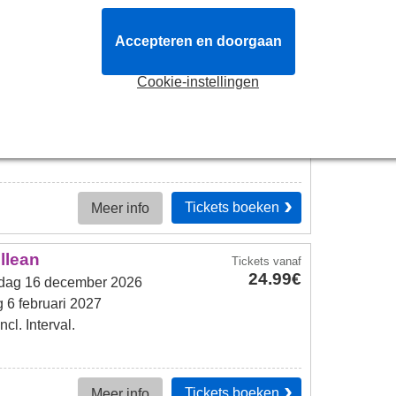
Tickets
boeken
Meer info
Accepteren en doorgaan
ving
Tickets
vanaf
Cookie-instellingen
35.49€
g 21 september 2026
g 12 december 2026
Tickets
boeken
Meer info
illean
Tickets
vanaf
24.99€
ag 16 december 2026
 6 februari 2027
cl. Interval.
Tickets
boeken
Meer info