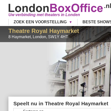
Uw verbinding met theaters in Londen
ZOEK EEN VOORSTELLING
BESTE SHOW
Theatre Royal Haymarket
8 Haymarket
,
London
,
SW1Y 4HT
Speelt nu in
Theatre Royal Haymarket