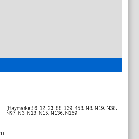
(Haymarket) 6, 12, 23, 88, 139, 453, N8, N19, N38,
N97, N3, N13, N15, N136, N159
en