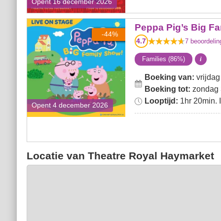
Opent 16 december 2026
Peppa Pig’s Big Family
Peppa Pig’s Big F
-44%
Show!
4.7
7
beoordelin
Families (86%)
i
Boeking van:
vrijda
Boeking tot:
zondag 3
Looptijd:
1hr 20min. In
Opent 4 december 2026
Locatie van Theatre Royal Haymarket