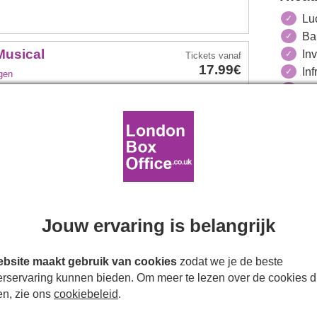
Lu
Ba
Musical
Inv
Tickets
vanaf
17.99€
Inf
gen
Li
g 5 september 2026
Toi
nterval.
Ro
Theat
Tickets
boeken
Meer info
me To Tea
Tickets
vanaf
Jouw ervaring is belangrijk
14.49€
ngen
bsite maakt gebruik van cookies
zodat we je de beste
erservaring kunnen bieden. Om meer te lezen over de cookies d
g 5 september 2026
en, zie ons
cookiebeleid
.
terval.