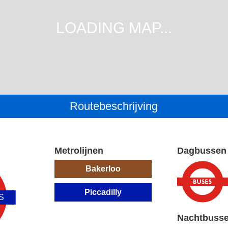
Routebeschrijving
Metrolijnen
Dagbussen
Bakerloo
Piccadilly
S
Nachtbuss