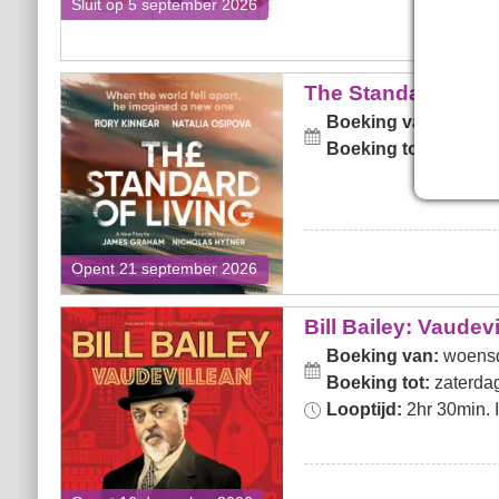
Sluit op 5 september 2026
The Standard of Living
The Standard of Li
Boeking van:
maanda
Boeking tot:
zaterda
Opent 21 september 2026
Bill Bailey: Vaudevillean
Bill Bailey: Vaudev
Boeking van:
woensd
Boeking tot:
zaterdag
Looptijd:
2hr 30min. In