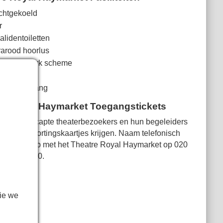
chtgekoeld
r
alidentoiletten
rarood hoorlus
d van Q-Park scheme
letten
lstoeltoegang
re Royal Haymarket Toegangstickets
Gehandicapte theaterbezoekers en hun begeleiders
kunnen kortingskaartjes krijgen. Naam telefonisch
contact op met het Theatre Royal Haymarket op
020
7930 8800
.
ie we