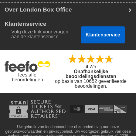
Over London Box Office
Klantenservice
Volg deze link voor vragen
Klantenservice
aan de klantenservice.
4.7
/5
Onafhankelijke
lees alle
beoordelingsdiensten
beoordelingen
op basis van 10652 geverifieerde
beoordelingen.
Uw gebruik van londonboxoffice.nl is onderhevig aan onze
gebruiksvoorwaarden en privacybeleid. Uw voortgezet gebruik van deze
website betekent dat u akkoord gaat met deze voorwaarden.
© 2026