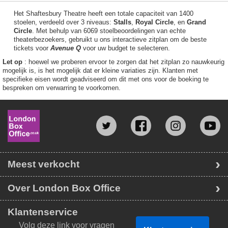
Het Shaftesbury Theatre heeft een totale capaciteit van 1400
stoelen, verdeeld over 3 niveaus:
Stalls
,
Royal Circle
, en
Grand
Circle
. Met behulp van 6069 stoelbeoordelingen van echte
theaterbezoekers, gebruikt u ons interactieve zitplan om de beste
tickets voor
Avenue Q
voor uw budget te selecteren.
Let op
: hoewel we proberen ervoor te zorgen dat het zitplan zo nauwkeurig
mogelijk is, is het mogelijk dat er kleine variaties zijn. Klanten met
specifieke eisen wordt geadviseerd om dit met ons voor de boeking te
bespreken om verwarring te voorkomen.
Meest verkocht
Over London Box Office
Klantenservice
Volg deze link voor vragen