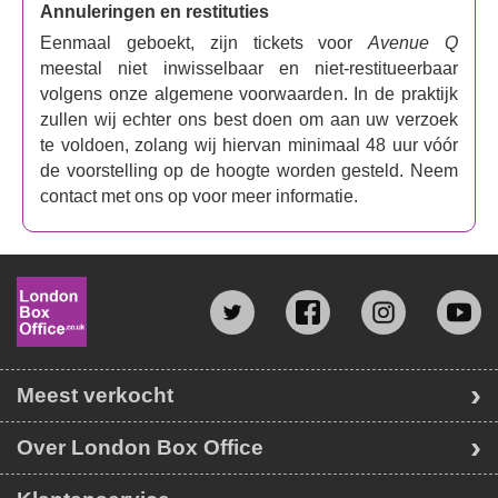
musical terug te brengen. Oneerbiedig, ondeugend en
Annuleringen en restituties
charmant grappig, Avenue Q zit vol pakkende liedjes en
Eenmaal geboekt, zijn tickets voor
Avenue Q
onvergetelijke personages, die buitensporig volwassen
meestal niet inwisselbaar en niet-restitueerbaar
thema's combineren met ontwapenend schattige poppen.
volgens onze algemene voorwaarden. In de praktijk
Mis de langverwachte terugkeer van deze ondeugende,
zullen wij echter ons best doen om aan uw verzoek
charmante en hilarische musical niet. De voorstelling
te voldoen, zolang wij hiervan minimaal 48 uur vóór
keert in het voorjaar voor een beperkt aantal seizoenen
de voorstelling op de hoogte worden gesteld. Neem
terug.
contact met ons op voor meer informatie.
Meest verkocht
Over London Box Office