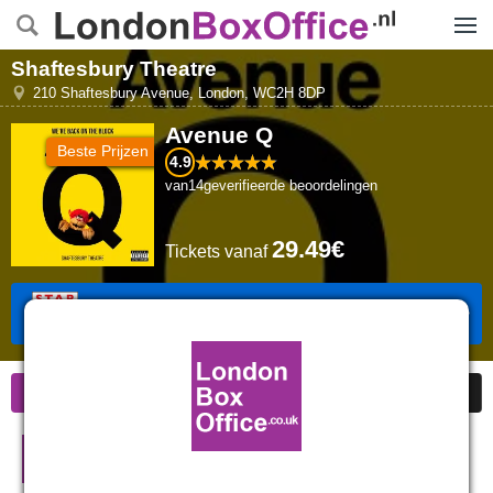
Menu
Shaftesbury Theatre
210 Shaftesbury Avenue
,
London
,
WC2H 8DP
Avenue Q
Beste Prijzen
4.9
van
14
geverifieerde beoordelingen
29.49€
Tickets
vanaf
Tickets Boeken
Informatie
Goedkope kaarten
Beoordelingen
Avenue Q in Londen