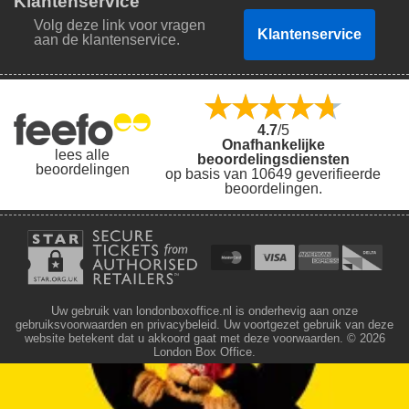
Klantenservice
Volg deze link voor vragen
Klantenservice
aan de klantenservice.
4.7
/5
Onafhankelijke
lees alle
beoordelingsdiensten
beoordelingen
op basis van 10649 geverifieerde
beoordelingen.
Uw gebruik van londonboxoffice.nl is onderhevig aan onze
gebruiksvoorwaarden en privacybeleid. Uw voortgezet gebruik van deze
website betekent dat u akkoord gaat met deze voorwaarden.
© 2026
London Box Office.