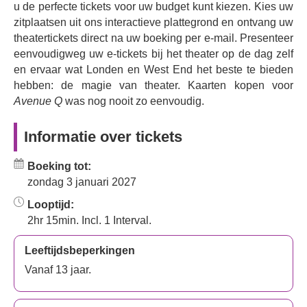
buitenbeentjes die allemaal proberen hun weg door de
u de perfecte tickets voor uw budget kunt kiezen. Kies uw
volwassenheid te vinden: een baan vinden en behouden,
zitplaatsen uit ons interactieve plattegrond en ontvang uw
navigeren door de liefde en relaties, en alle geneugten
theatertickets direct na uw boeking per e-mail. Presenteer
van seks, alcohol en pornografie. Hadden we al gezegd
eenvoudigweg uw e-tickets bij het theater op de dag zelf
dat de meeste acteurs poppen zijn...?
en ervaar wat Londen en West End het beste te bieden
hebben: de magie van theater. Kaarten kopen voor
Avenue Q, winnaar van de Tony Award voor Beste
Avenue Q
was nog nooit zo eenvoudig.
Musical, Beste Muziek en Beste Boek, bevat muziek en
teksten van Robert Lopez en Jeff Marx en een boek van
Informatie over tickets
Jeff Whitty. De première was off-Broadway in 2003 en
belandde in 2006 in Londen in het Noël Coward Theatre,
waar het het publiek vier jaar lang betoverde en verrukte
Boeking tot:
voordat het in 2010 sloot. En nu heeft het Londense
zondag 3 januari 2027
publiek na 20 jaar de benijdenswaardige kans om de
Looptijd:
ondeugende humor, eigenzinnige personages en
2hr 15min. Incl. 1 Interval.
kleurrijke, eclectische podiummagie van Avenue Q te
ervaren. De originele Broadway-regisseur Jason Moore
Leeftijdsbeperkingen
(Pitch Perfect, Shrek the Musical) en de originele
Vanaf 13 jaar.
poppenontwerper Rick Lyon bundelen hun krachten om
de magie van deze volstrekt unieke en innemende