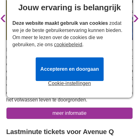
Jouw ervaring is belangrijk
‹
›
Deze website maakt gebruik van cookies
zodat
we je de beste gebruikerservaring kunnen bieden.
Om meer te lezen over de cookies die we
gebruiken, zie ons
cookiebeleid
.
Na twintig jaar keert de drievoudig Tony Award-winnende
musical Avenue Q van Robert Lopez en Jeffrey Marx
eindelijk terug naar het West End. De ondeugende,
Accepteren en doorgaan
ondeugende en onweerstaanbaar charmante Avenue Q
brengt poppen en menselijke acteurs samen om het
Cookie-instellingen
verhaal te vertellen van een groep buitenbeentjes die in
een vervallen gebouw wonen en proberen de realiteit van
het volwassen leven te doorgronden.
Waarom je Avenue Q moet bezoeken
meer informatie
Avenue Q wordt beschreven als Sesamstraat voor
Lastminute tickets voor Avenue Q
volwassenen en heeft een heerlijk uniek en
eigenzinnig concept, waarin humor voor volwassenen