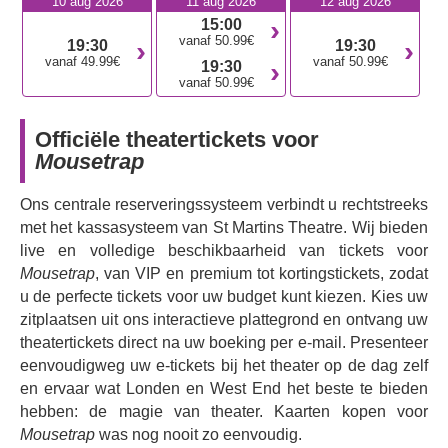
10 aug 2026
11 aug 2026
12 aug 2026
Een groep vreemdelingen, met een duister verleden,
15:00
wordt uitgenodigd naar een afgelegen landhuis, waar ze
vanaf 50.99€
19:30
19:30
tot hun grote schrik ontdekken dat er een moordenaar in
vanaf 49.99€
vanaf 50.99€
19:30
hun midden is. Een voor een onthullen de personages
vanaf 50.99€
hun ware identiteit totdat de moordenaar - en het motief -
wordt ontdekt.
Officiële theatertickets voor
Boek nu uw tickets voor dit uitstekende moordmysterie in
Mousetrap
de stijl van de jaren 1930.
Ons centrale reserveringssysteem verbindt u rechtstreeks
met het kassasysteem van St Martins Theatre. Wij bieden
live en volledige beschikbaarheid van tickets voor
Mousetrap
, van VIP en premium tot kortingstickets, zodat
u de perfecte tickets voor uw budget kunt kiezen. Kies uw
zitplaatsen uit ons interactieve plattegrond en ontvang uw
theatertickets direct na uw boeking per e-mail. Presenteer
eenvoudigweg uw e-tickets bij het theater op de dag zelf
en ervaar wat Londen en West End het beste te bieden
hebben: de magie van theater. Kaarten kopen voor
Mousetrap
was nog nooit zo eenvoudig.