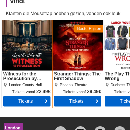
vindt
Klanten die Mousetrap hebben gezien, vonden ook leuk:
Witness for the
Stranger Things: The
The Play Th
Prosecution by Agatha
First Shadow
Wrong
Beste Prijzen
Christie
Witness for the
Stranger Things: The
The Play T
Prosecution by
First Shadow
Wrong
Agatha Christie
London County Hall
Phoenix Theatre
Duchess Th
22.49€
29.49€
Tickets
vanaf
Tickets
vanaf
Tickets
v
Tickets
Tickets
Tick