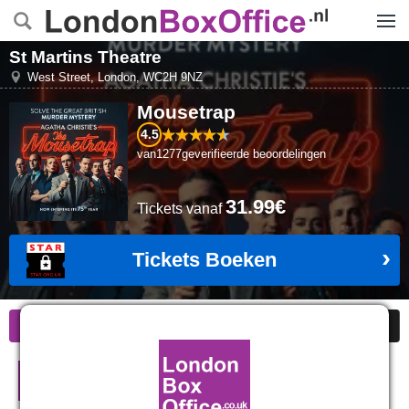
Menu
St Martins Theatre
West Street
,
London
,
WC2H 9NZ
Mousetrap
4.5
van
1277
geverifieerde beoordelingen
31.99€
Tickets
vanaf
Tickets Boeken
Informatie
Goedkope kaarten
Beoordelingen
Mousetrap in Londen