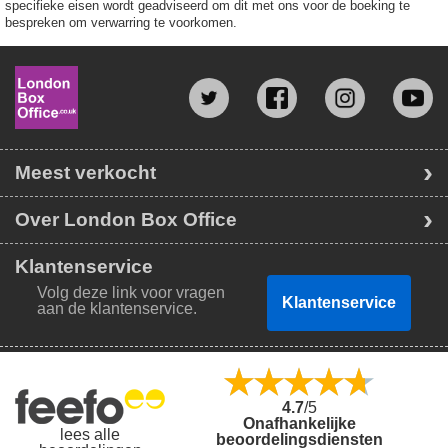
specifieke eisen wordt geadviseerd om dit met ons voor de boeking te
bespreken om verwarring te voorkomen.
Meest verkocht
Over London Box Office
Klantenservice
Volg deze link voor vragen
Klantenservice
aan de klantenservice.
4.7
/5
Onafhankelijke
lees alle
beoordelingsdiensten