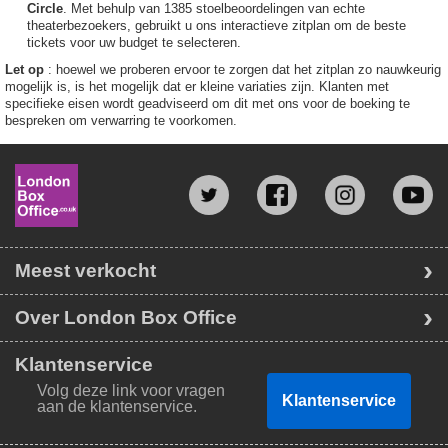
Circle
. Met behulp van 1385 stoelbeoordelingen van echte
theaterbezoekers, gebruikt u ons interactieve zitplan om de beste
tickets voor uw budget te selecteren.
Let op
: hoewel we proberen ervoor te zorgen dat het zitplan zo nauwkeurig
mogelijk is, is het mogelijk dat er kleine variaties zijn. Klanten met
specifieke eisen wordt geadviseerd om dit met ons voor de boeking te
bespreken om verwarring te voorkomen.
Meest verkocht
Over London Box Office
Klantenservice
Volg deze link voor vragen
Klantenservice
aan de klantenservice.