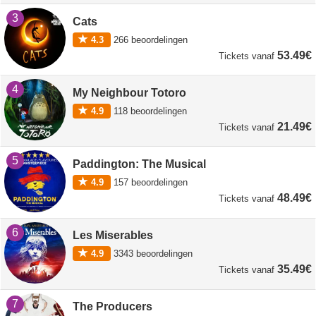
3
Cats
4.3
266
beoordelingen
53.49€
Tickets
vanaf
4
My Neighbour Totoro
4.9
118
beoordelingen
21.49€
Tickets
vanaf
5
Paddington: The Musical
4.9
157
beoordelingen
48.49€
Tickets
vanaf
6
Les Miserables
4.9
3343
beoordelingen
35.49€
Tickets
vanaf
7
The Producers