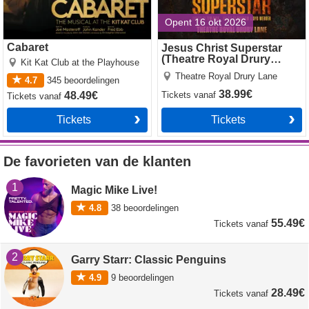
Opent 16 okt 2026
Cabaret
Jesus Christ Superstar
(Theatre Royal Drury
Kit Kat Club at the Playhouse
Lane)
Theatre Royal Drury Lane
4.7
345
beoordelingen
38.99€
48.49€
Tickets
vanaf
Tickets
vanaf
Tickets
Tickets
De favorieten van de klanten
1
Magic Mike Live!
4.8
38
beoordelingen
55.49€
Tickets
vanaf
2
Garry Starr: Classic Penguins
4.9
9
beoordelingen
28.49€
Tickets
vanaf