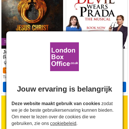
Sluit op 5 september 2026
Jesus Christ Superstar
The Devil Wears Prada
(London Palladium)
Dominion Theatre
London Palladium
4.7
844
beoordelingen
4.7
61
beoordelingen
28.49€
Tickets
vanaf
70.99€
Tickets
vanaf
Tickets
Tickets
Jouw ervaring is belangrijk
Operation Mincemeat
The Lion King
Deze website maakt gebruik van cookies
zodat
we je de beste gebruikerservaring kunnen bieden.
Om meer te lezen over de cookies die we
gebruiken, zie ons
cookiebeleid
.