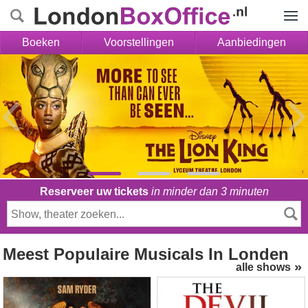
Menu
Boeken
Voorstellingen
Aanbiedingen
Reserveer uw tickets
in minder dan 3 minuten
Meest Populaire Musicals
In Londen
alle shows
Jesus Christ Superstar
The Devil Wears Prada
(London Palladium)