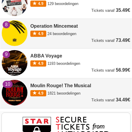
4.9
129
beoordelingen
35.49€
Tickets
vanaf
8
Operation Mincemeat
4.9
24
beoordelingen
73.49€
Tickets
vanaf
9
ABBA Voyage
4.9
1193
beoordelingen
56.99€
Tickets
vanaf
10
Moulin Rouge! The Musical
4.9
1821
beoordelingen
34.49€
Tickets
vanaf