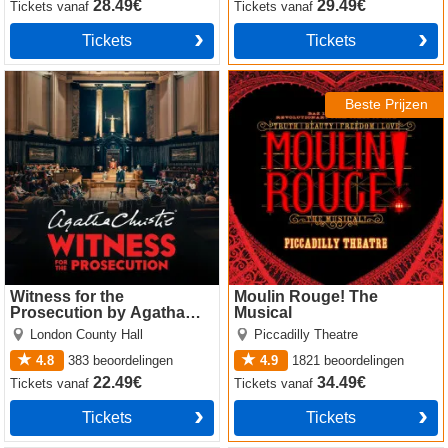
28.49€
29.49€
Tickets
vanaf
Tickets
vanaf
Tickets
Tickets
Witness for the Prosecution
Moulin Rouge! The Musical
by Agatha Christie
Beste Prijzen
Witness for the
Moulin Rouge! The
Prosecution by Agatha
Musical
Christie
London County Hall
Piccadilly Theatre
4.8
383
beoordelingen
4.9
1821
beoordelingen
22.49€
34.49€
Tickets
vanaf
Tickets
vanaf
Tickets
Tickets