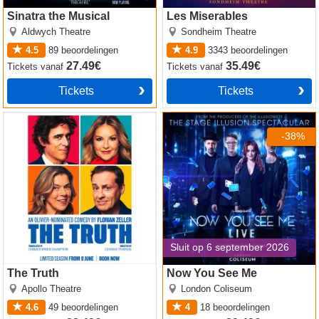
Sinatra the Musical
Les Miserables
Aldwych Theatre
Sondheim Theatre
4.5
89
beoordelingen
4.9
3343
beoordelingen
27.49€
35.49€
Tickets
vanaf
Tickets
vanaf
Tickets
Tickets
The Truth
Now You See Me
-38%
Sluit op 6 september 2026
The Truth
Now You See Me
Apollo Theatre
London Coliseum
4.6
49
beoordelingen
4
18
beoordelingen