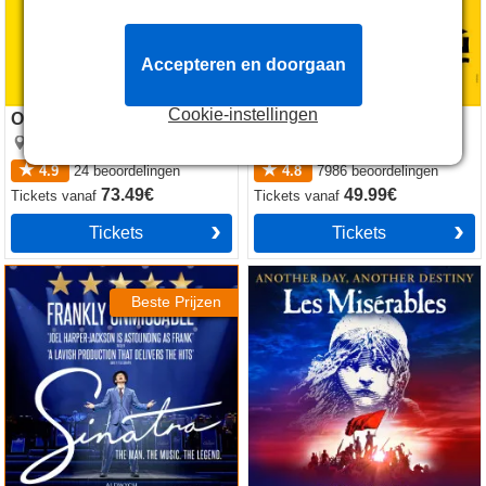
Accepteren en doorgaan
Cookie-instellingen
Operation Mincemeat
The Lion King
Fortune Theatre
Lyceum Theatre
4.9
24
beoordelingen
4.8
7986
beoordelingen
73.49€
49.99€
Tickets
vanaf
Tickets
vanaf
Tickets
Tickets
Sinatra the Musical
Les Miserables
Beste Prijzen