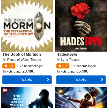
The Book of Mormon
Hadestown
The Book of Mormon
Hadestown
Prince of Wales Theatre
Lyric Theatre
4.8
5777
beoordelingen
4.7
271
beoordelingen
28.49€
35.49€
Tickets
vanaf
Tickets
vanaf
Tickets
Tickets
Matilda The Musical
Come Alive! The Greatest
Showman Circus Spectacular