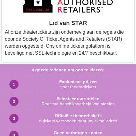
Lid van STAR
Al onze theatertickets zijn onderhevig aan de regels die
door de Society Of Ticket Agents and Retailers (STAR)
werden opgesteld. Ons online ticketingplatform is
beveiligd met SSL-technologie en 24/7 beschikbaar.
4 goede redenen
om ons te kiezen:
Exclusieve prijzen
voor theatertickets
Selecteer uw stoelen
Realtime beschikbaarheid van stoelen
Officiële theatertickets
e-tickets verzonden naar uw e-mailadres
Geen verborgen kosten