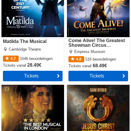
Come Alive! The Greatest
Matilda The Musical
Showman Circus
Cambridge Theatre
Spectacular
Empress Museum
4.7
1546
beoordelingen
4.8
516
beoordelingen
28.49€
Tickets
vanaf
68.49€
Tickets
vanaf
Tickets
Tickets
Cabaret
Jesus Christ Superstar
(Theatre Royal Drury Lane)