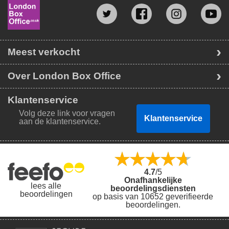
Meest verkocht
Over London Box Office
Klantenservice
Volg deze link voor vragen
Klantenservice
aan de klantenservice.
4.7
/5
Onafhankelijke
lees alle
beoordelingsdiensten
beoordelingen
op basis van 10652 geverifieerde
beoordelingen.