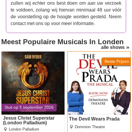
bewegingen door Jenny Ogilvie en de casting door Stuart
zullen wij echter ons best doen om aan uw verzoek
Burt CDG.
The Fifth Step
is geproduceerd door Neal
te voldoen, zolang wij hiervan minimaal 48 uur vóór
Street Productions, Playful Productions en het National
de voorstelling op de hoogte worden gesteld. Neem
Theatre of Scotland in samenwerking met Nica Burns.
contact met ons op voor meer informatie.
The Fifth Step
is een grappig, onwrikbaar en eerlijk
drama over verslaving, mannelijkheid en geloof. De film
Meest Populaire Musicals
In Londen
is vanaf het voorjaar van 2025 in beperkte oplage te zien
alle shows
in het West End.
Jesus Christ Superstar
The Devil Wears Prada
(London Palladium)
Beste Prijzen
Sluit op 5 september 2026
Jesus Christ Superstar
The Devil Wears Prada
(London Palladium)
Dominion Theatre
London Palladium