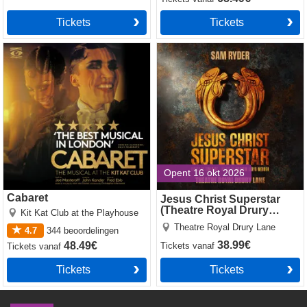
Tickets
Tickets
Cabaret
Jesus Christ Superstar
(Theatre Royal Drury Lane)
Opent 16 okt 2026
Cabaret
Jesus Christ Superstar
(Theatre Royal Drury
Kit Kat Club at the Playhouse
Lane)
Theatre Royal Drury Lane
4.7
344
beoordelingen
38.99€
48.49€
Tickets
vanaf
Tickets
vanaf
Tickets
Tickets