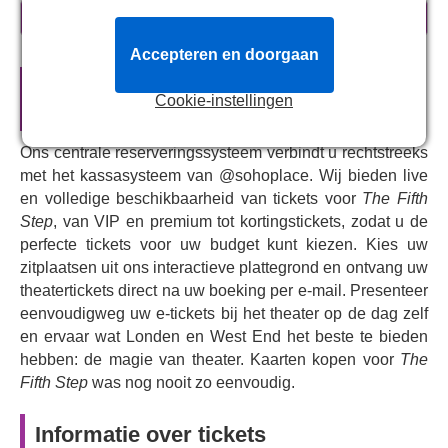
Over
de vijfde stap
meer informatie
Freeman speelt James en Lowden speelt nieuwkomer
Accepteren en doorgaan
Luka. De relatie tussen de twee personages groeit
Officiële theatertickets voor
The Fifth
gestaag onder het genot van een flinke dosis sterke
Cookie-instellingen
Step
zwarte koffie, terwijl ze zich verbinden via stap één tot en
met vier: eerlijkheid, vertrouwen, overgave en
Ons centrale reserveringssysteem verbindt u rechtstreeks
zelfonderzoek. Maar wanneer ze bij stap vijf aankomen –
met het kassasysteem van @sohoplace. Wij bieden live
de bekentenis – blijkt dat James net zoveel diepe,
en volledige beschikbaarheid van tickets voor
The Fifth
duistere geheimen heeft als de man die hij sponsort.
Step
, van VIP en premium tot kortingstickets, zodat u de
Kunnen ze elkaar nog vertrouwen of valt alles uit elkaar?
perfecte tickets voor uw budget kunt kiezen. Kies uw
Geproduceerd door Neal Street, Playful Productions en
zitplaatsen uit ons interactieve plattegrond en ontvang uw
National Theatre Scotland, ging
The Fifth Step
in
theatertickets direct na uw boeking per e-mail. Presenteer
première in Dundee Rep voor een eenmalige
eenvoudigweg uw e-tickets bij het theater op de dag zelf
voorstelling, waarna de voorstelling in 2024 werd
en ervaar wat Londen en West End het beste te bieden
uitgezonden naar het Edinburgh Festival Fringe. Na een
hebben: de magie van theater. Kaarten kopen voor
The
beperkte voorstelling in Glasgow kreeg de productie
Fifth Step
was nog nooit zo eenvoudig.
lovende kritieken tijdens de voorstelling in Edinburgh. De
voorstelling zal nu worden uitgezonden naar @sohoplace
Informatie over tickets