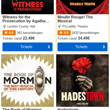
Witness for the
Moulin Rouge! The
Prosecution by Agatha
Musical
Christie
London County Hall
Piccadilly Theatre
4.8
383
beoordelingen
4.9
1820
beoordelingen
22.49€
34.49€
Tickets
vanaf
Tickets
vanaf
Tickets
Tickets
The Book of Mormon
Hadestown
The Book of Mormon
Hadestown