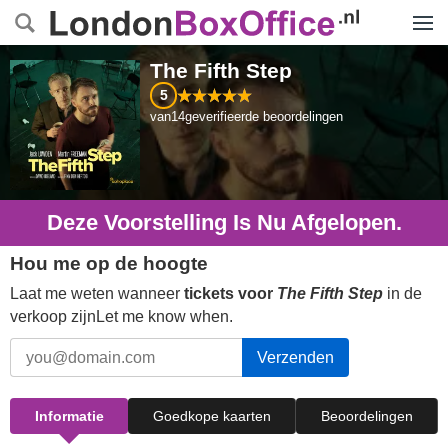
Menu
The Fifth Step
5
van
14
geverifieerde beoordelingen
Deze Voorstelling Is Nu Afgelopen.
Hou me op de hoogte
Laat me weten wanneer
tickets voor
The Fifth Step
in de
verkoop zijnLet me know when.
Verzenden
Informatie
Goedkope kaarten
Beoordelingen