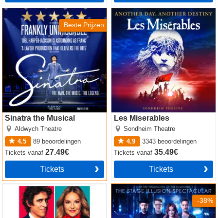
Sinatra the Musical
Les Miserables
Beste Prijzen
Sinatra the Musical
Les Miserables
Aldwych Theatre
Sondheim Theatre
4.5
89
beoordelingen
4.9
3343
beoordelingen
27.49€
35.49€
Tickets
vanaf
Tickets
vanaf
Tickets
Tickets
The Truth
Now You See Me
-38%