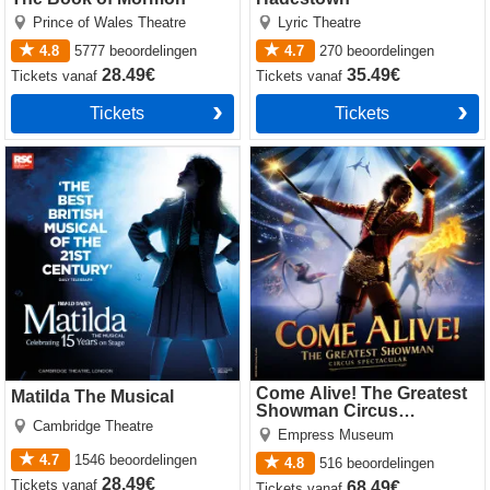
Prince of Wales Theatre
Lyric Theatre
4.8
5777
beoordelingen
4.7
270
beoordelingen
28.49€
35.49€
Tickets
vanaf
Tickets
vanaf
Tickets
Tickets
Matilda The Musical
Come Alive! The Greatest
Showman Circus Spectacular
Come Alive! The Greatest
Matilda The Musical
Showman Circus
Cambridge Theatre
Spectacular
Empress Museum
4.7
1546
beoordelingen
4.8
516
beoordelingen
28.49€
Tickets
vanaf
68.49€
Tickets
vanaf