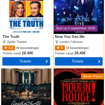
Sluit op 6 september 2026
The Truth
Now You See Me
Apollo Theatre
London Coliseum
4.6
49
beoordelingen
4
18
beoordelingen
28.49€
29.49€
Tickets
vanaf
Tickets
vanaf
Tickets
Tickets
Witness for the Prosecution
Moulin Rouge! The Musical
by Agatha Christie
Beste Prijzen