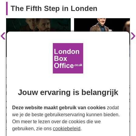
The Fifth Step in Londen
‹
›
Met:
Jack Lowden, Martin Freeman
Martin Freeman
is terug in West End, samen met
Jack
Jouw ervaring is belangrijk
Lowden,
in een meeslepende productie rond een
Anonieme Alcoholisten-groep. Deze grappige, bruut
eerlijke en impactvolle verkenning van verslaving,
Deze website maakt gebruik van cookies
zodat
mannelijkheid en geloof heeft het publiek in Schotland al
we je de beste gebruikerservaring kunnen bieden.
in vervoering gebracht, en is nu ook in de hoofdstad te
Om meer te lezen over de cookies die we
zien.
gebruiken, zie ons
cookiebeleid
.