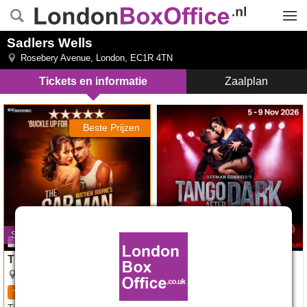
Menu
Sadlers Wells
Rosebery Avenue
,
London
,
EC1R 4TN
Tickets en informatie
Zaalplan
The Car Man tickets
Tango After Dark tickets
Beste Prijzen
Sluit op 29 augustus 2026
Opent 5 nov 2026
The Car Man
Tango After Dark
Sadlers Wells
Sadlers Wells
4.9
8
beoordelingen
3.3
3
beoordelingen