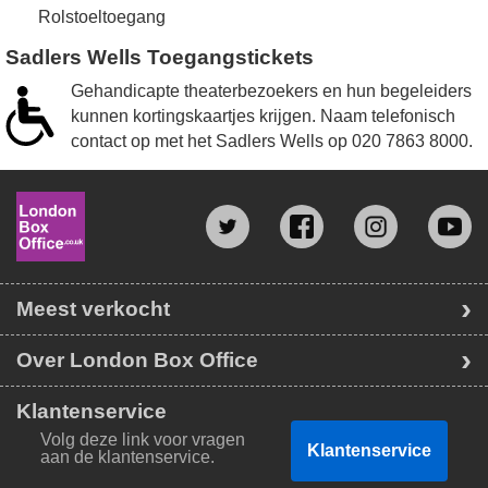
Rolstoeltoegang
Sadlers Wells Toegangstickets
Gehandicapte theaterbezoekers en hun begeleiders
kunnen kortingskaartjes krijgen. Naam telefonisch
contact op met het Sadlers Wells op
020 7863 8000
.
Meest verkocht
Over London Box Office
Klantenservice
Volg deze link voor vragen
Klantenservice
aan de klantenservice.