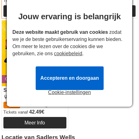
21.49€
21.49€
Tickets
vanaf
Tickets
vanaf
Meer Info
Meer Info
Jouw ervaring is belangrijk
Singin' In The Rain tickets
Deze website maakt gebruik van cookies
zodat
we je de beste gebruikerservaring kunnen bieden.
Om meer te lezen over de cookies die we
gebruiken, zie ons
cookiebeleid
.
Accepteren en doorgaan
Opent 2 jun 2027
Singin' In The Rain
Cookie-instellingen
Sadlers Wells
4.8
36
beoordelingen
42.49€
Tickets
vanaf
Meer Info
Locatie van Sadlers Wells