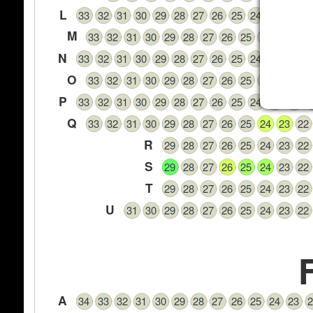
L
33
32
31
30
29
28
27
26
25
24
23
22
2
M
33
32
31
30
29
28
27
26
25
24
23
22
N
33
32
31
30
29
28
27
26
25
24
23
22
2
O
33
32
31
30
29
28
27
26
25
24
23
22
P
33
32
31
30
29
28
27
26
25
24
23
22
2
Q
33
32
31
30
29
28
27
26
25
24
23
22
R
29
28
27
26
25
24
23
22
S
29
28
27
26
25
24
23
22
T
29
28
27
26
25
24
23
22
U
31
30
29
28
27
26
25
24
23
22
A
34
33
32
31
30
29
28
27
26
25
24
23
2