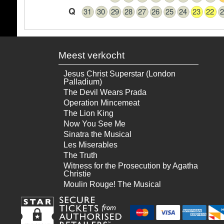
Q
31
30
29
28
27
26
25
24
23
22
2
Meest verkocht
Jesus Christ Superstar (London
Palladium)
The Devil Wears Prada
Operation Mincemeat
The Lion King
Now You See Me
Sinatra the Musical
Les Miserables
The Truth
Witness for the Prosecution by Agatha
Christie
Moulin Rouge! The Musical