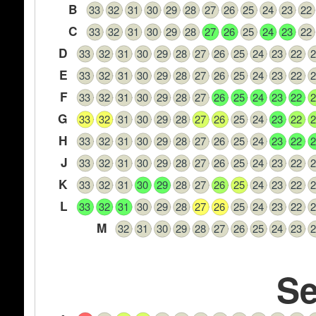
B
33
32
31
30
29
28
27
26
25
24
23
22
C
33
32
31
30
29
28
27
26
25
24
23
22
D
33
32
31
30
29
28
27
26
25
24
23
22
2
E
33
32
31
30
29
28
27
26
25
24
23
22
2
F
33
32
31
30
29
28
27
26
25
24
23
22
2
G
33
32
31
30
29
28
27
26
25
24
23
22
2
H
33
32
31
30
29
28
27
26
25
24
23
22
2
J
33
32
31
30
29
28
27
26
25
24
23
22
2
K
33
32
31
30
29
28
27
26
25
24
23
22
2
L
33
32
31
30
29
28
27
26
25
24
23
22
2
M
32
31
30
29
28
27
26
25
24
23
2
Se