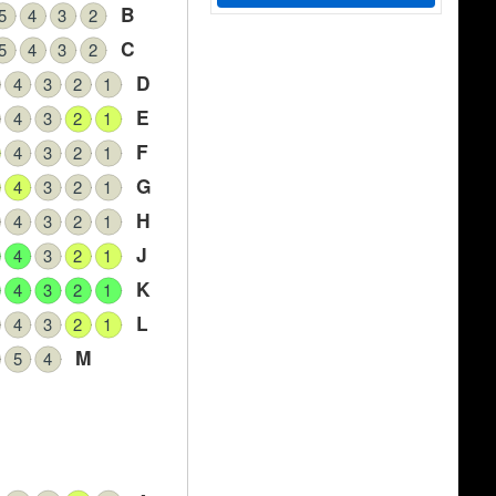
B
5
4
3
2
C
5
4
3
2
D
4
3
2
1
E
4
3
2
1
F
4
3
2
1
G
4
3
2
1
H
4
3
2
1
J
4
3
2
1
K
4
3
2
1
L
4
3
2
1
M
5
4