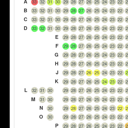
A
33
32
31
30
29
28
27
26
25
24
23
22
2
B
33
32
31
30
29
28
27
26
25
24
23
22
2
C
33
32
31
30
29
28
27
26
25
24
23
22
2
D
33
32
31
30
29
28
27
26
25
24
23
22
2
E
29
28
27
26
25
24
23
22
2
F
29
28
27
26
25
24
23
22
2
G
29
28
27
26
25
24
23
22
2
H
29
28
27
26
25
24
23
22
2
J
29
28
27
26
25
24
23
22
2
K
29
28
27
26
25
24
23
22
2
L
32
31
30
29
28
27
26
25
24
23
22
2
M
31
30
29
28
27
26
25
24
23
22
2
N
30
29
28
27
26
25
24
23
22
2
O
30
29
28
27
26
25
24
23
22
2
P
29
28
27
26
25
24
23
22
2