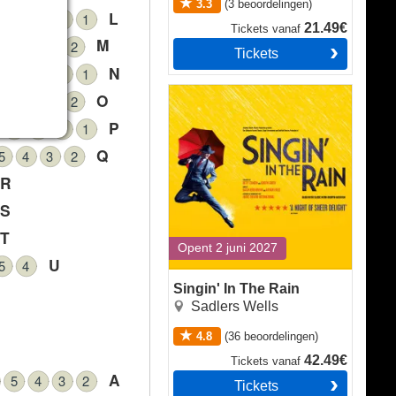
3.3
(
3
beoordelingen
)
L
4
3
2
1
21.49€
Tickets
vanaf
M
5
4
3
2
Tickets
N
4
3
2
1
Singin' In The Rain
O
5
4
3
2
P
4
3
2
1
Q
5
4
3
2
R
S
T
Opent 2 juni 2027
U
5
4
Singin' In The Rain
Sadlers Wells
4.8
(
36
beoordelingen
)
42.49€
Tickets
vanaf
A
5
4
3
2
Tickets