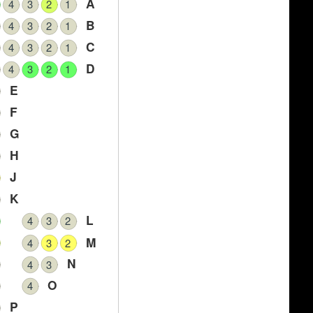
A
4
3
2
1
B
4
3
2
1
C
4
3
2
1
D
4
3
2
1
E
F
G
H
J
K
L
4
3
2
M
4
3
2
N
4
3
O
4
P