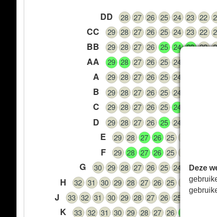
DD
28
27
26
25
24
23
22
2
CC
29
28
27
26
25
24
23
22
2
BB
29
28
27
26
25
24
23
22
2
AA
29
28
27
26
25
24
23
22
2
A
29
28
27
26
25
24
23
22
2
B
29
28
27
26
25
24
23
22
2
C
29
28
27
26
25
24
23
22
2
D
29
28
27
26
25
24
23
22
2
E
29
28
27
26
25
24
23
22
F
29
28
27
26
25
24
23
22
G
30
29
28
27
26
25
24
23
22
2
Deze we
gebruik
H
32
31
30
29
28
27
26
25
24
23
22
gebruik
J
33
32
31
30
29
28
27
26
25
24
23
2
K
33
32
31
30
29
28
27
26
25
24
23