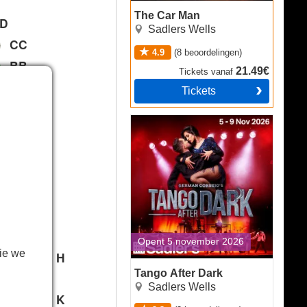
The Car Man
D
Sadlers Wells
CC
4.9
(
8
beoordelingen
)
BB
21.49€
Tickets
vanaf
AA
Tickets
A
Tango After Dark
B
C
D
E
F
G
4
Opent 5 november 2026
ie we
H
5
4
3
Tango After Dark
Sadlers Wells
K
6
5
4