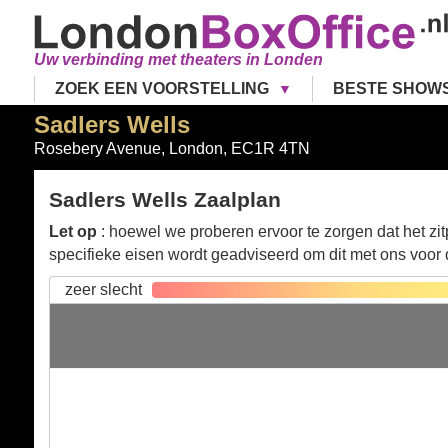
Uw verbinding met theaters in Londen
ZOEK EEN VOORSTELLING
BESTE SHOW
Sadlers Wells
Rosebery Avenue
,
London
,
EC1R 4TN
Sadlers Wells Zaalplan
Let op
: hoewel we proberen ervoor te zorgen dat het zitp
specifieke eisen wordt geadviseerd om dit met ons voor
zeer slecht