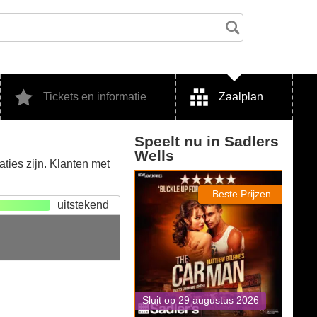
Tickets en informatie
Zaalplan
Speelt nu in
Sadlers
Wells
aties zijn. Klanten met
The Car Man
Beste Prijzen
uitstekend
Sluit op 29 augustus 2026