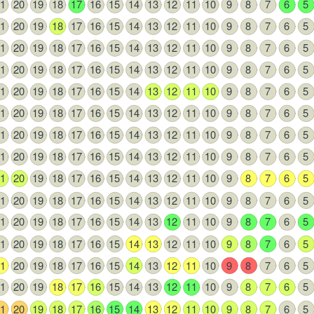
1
20
19
18
17
16
15
14
13
12
11
10
9
8
7
6
5
1
20
19
18
17
16
15
14
13
12
11
10
9
8
7
6
5
1
20
19
18
17
16
15
14
13
12
11
10
9
8
7
6
5
1
20
19
18
17
16
15
14
13
12
11
10
9
8
7
6
5
1
20
19
18
17
16
15
14
13
12
11
10
9
8
7
6
5
1
20
19
18
17
16
15
14
13
12
11
10
9
8
7
6
5
1
20
19
18
17
16
15
14
13
12
11
10
9
8
7
6
5
1
20
19
18
17
16
15
14
13
12
11
10
9
8
7
6
5
1
20
19
18
17
16
15
14
13
12
11
10
9
8
7
6
5
1
20
19
18
17
16
15
14
13
12
11
10
9
8
7
6
5
1
20
19
18
17
16
15
14
13
12
11
10
9
8
7
6
5
1
20
19
18
17
16
15
14
13
12
11
10
9
8
7
6
5
1
20
19
18
17
16
15
14
13
12
11
10
9
8
7
6
5
1
20
19
18
17
16
15
14
13
12
11
10
9
8
7
6
5
1
20
19
18
17
16
15
14
13
12
11
10
9
8
7
6
5