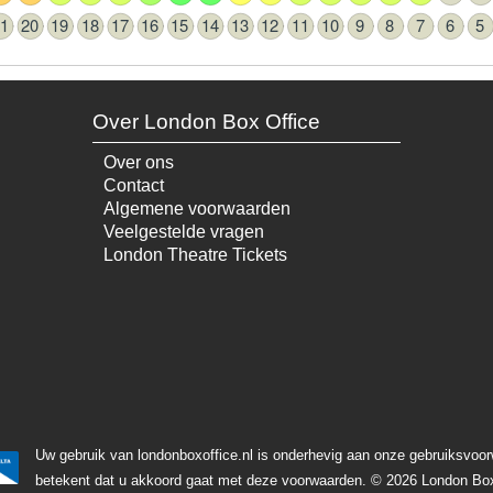
1
20
19
18
17
16
15
14
13
12
11
10
9
8
7
6
5
Over London Box Office
Over ons
Contact
Algemene voorwaarden
Veelgestelde vragen
London Theatre Tickets
Uw gebruik van londonboxoffice.nl is onderhevig aan onze gebruiksvoo
betekent dat u akkoord gaat met deze voorwaarden.
© 2026 London Box