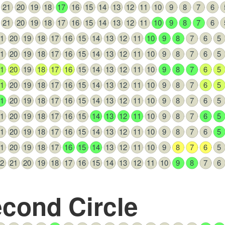
21
20
19
18
17
16
15
14
13
12
11
10
9
8
7
6
21
20
19
18
17
16
15
14
13
12
11
10
9
8
7
6
1
20
19
18
17
16
15
14
13
12
11
10
9
8
7
6
5
1
20
19
18
17
16
15
14
13
12
11
10
9
8
7
6
5
1
20
19
18
17
16
15
14
13
12
11
10
9
8
7
6
5
1
20
19
18
17
16
15
14
13
12
11
10
9
8
7
6
5
1
20
19
18
17
16
15
14
13
12
11
10
9
8
7
6
5
1
20
19
18
17
16
15
14
13
12
11
10
9
8
7
6
5
1
20
19
18
17
16
15
14
13
12
11
10
9
8
7
6
5
1
20
19
18
17
16
15
14
13
12
11
10
9
8
7
6
5
2
21
20
19
18
17
16
15
14
13
12
11
10
9
8
7
6
cond Circle