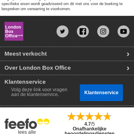
specifieke eisen wordt geadviseerd om dit met ons voor de boeking te
bespreken om verwarring te voorkomen.
Meest verkocht
Over London Box Office
Klantenservice
Volg deze link voor vragen
Klantenservice
aan de klantenservice.
4.7
/5
Onafhankelijke
lees alle
beoordelingsdiensten