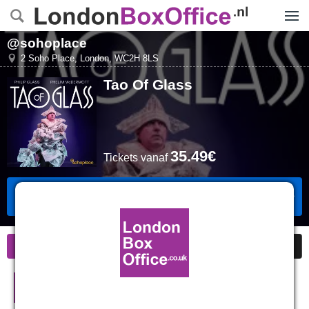
Menu
@sohoplace
2 Soho Place
,
London
,
WC2H 8LS
Tao Of Glass
35.49€
Tickets
vanaf
Tickets Boeken
Informatie
Goedkope kaarten
Tao Of Glass in Londen