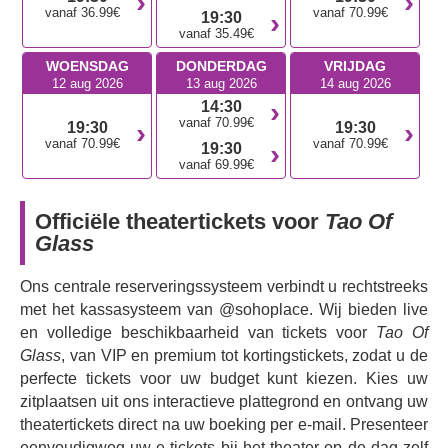
aanspreken die gefascineerd zijn door het taoïsme als
vanaf 36.99€
vanaf 70.99€
19:30
mensen die er nog niet bekend mee zijn.
vanaf 35.49€
WOENSDAG
DONDERDAG
VRIJDAG
Mis deze unieke theatervoorstelling niet, een
12 aug 2026
13 aug 2026
14 aug 2026
meeslepende verkenning van leven, verlies en inspiratie
14:30
waarin muziek, poppenspel en verhalen samenkomen.
vanaf 70.99€
19:30
19:30
vanaf 70.99€
vanaf 70.99€
19:30
vanaf 69.99€
Officiële theatertickets voor
Tao Of
Glass
Ons centrale reserveringssysteem verbindt u rechtstreeks
met het kassasysteem van @sohoplace. Wij bieden live
en volledige beschikbaarheid van tickets voor
Tao Of
Glass
, van VIP en premium tot kortingstickets, zodat u de
perfecte tickets voor uw budget kunt kiezen. Kies uw
zitplaatsen uit ons interactieve plattegrond en ontvang uw
theatertickets direct na uw boeking per e-mail. Presenteer
eenvoudigweg uw e-tickets bij het theater op de dag zelf