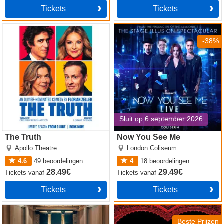
Tickets
Tickets
The Truth
Now You See Me
-38%
Sluit op 6 september 2026
The Truth
Now You See Me
Apollo Theatre
London Coliseum
4.6
49
beoordelingen
4
18
beoordelingen
28.49€
29.49€
Tickets
vanaf
Tickets
vanaf
Tickets
Tickets
Witness for the Prosecution
Moulin Rouge! The Musical
by Agatha Christie
Beste Prijzen