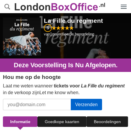
Menu
La Fille du regiment
5
van
1
geverifieerde beoordeling
Deze Voorstelling Is Nu Afgelopen.
Hou me op de hoogte
Laat me weten wanneer
tickets voor
La Fille du regiment
in de verkoop zijnLet me know when.
Verzenden
Informatie
Goedkope kaarten
Beoordelingen