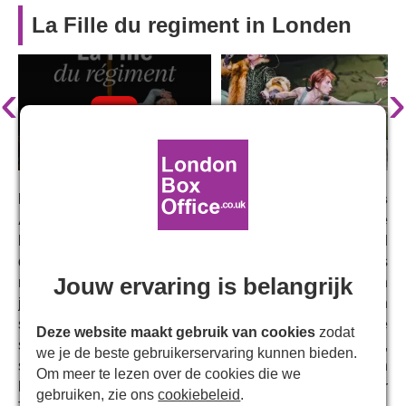
La Fille du regiment in Londen
‹
›
Laurent Pelly
's grootse productie keert terug, met
Yves
Abel
als dirigent van Donizetti's hartverwarmende
komische opera over een meisje dat wordt opgevoed
door een onconventionele militaire familie en op zoek is
Jouw ervaring is belangrijk
naar haar eigen gelukkige einde. De wees Marie, een
jongensachtig meisje, wordt als baby gevonden op een
slagveld in de Tiroolse Alpen en opgevoed door de
Deze website maakt gebruik van cookies
zodat
soldaten van het 21e regiment. Haar adoptievader,
we je de beste gebruikerservaring kunnen bieden.
sergeant Sulpice, staat haar alleen toe te trouwen binnen
Om meer te lezen over de cookies die we
hun gelederen, dus sluit haar geliefde, de Tiroolse boer
gebruiken, zie ons
cookiebeleid
.