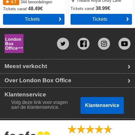
Theatre Royal Drury Lane
4.7
344
beoordelingen
38.99€
48.49€
Tickets
vanaf
Tickets
vanaf
Tickets
Tickets
Meest verkocht
Over London Box Office
Klantenservice
Volg deze link voor vragen
Klantenservice
aan de klantenservice.