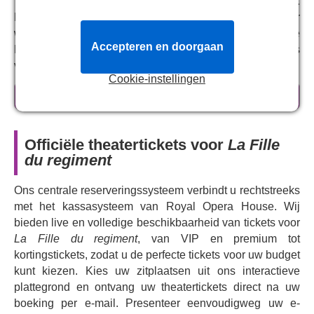
Tonio, zich aan bij de troepen om bij haar te kunnen zijn.
Maar de romance van de jonge geliefden komt in gevaar
wanneer een toevallige ontmoeting met de markiezin de
Accepteren en doorgaan
Berkenfield een lang verborgen geheim over Marie's
verleden aan het licht brengt.
Cookie-instellingen
Deze luchtige komedie combineert vrolijke melodieën en
meer informatie
vocale uitdagingen met een hartverwarmend verhaal over
onverwachte families en eerste liefdes, vol charmante,
onvergetelijke personages.
Juan Diego Flórez
keert
Officiële theatertickets voor
La Fille
terug in de rol van Tonio naast
Jonah Hoskins
, en
Sara
du regiment
Blanch
maakt haar debuut bij de Royal Opera als de
dappere heldin Marie. Donizetti staat bekend als een van
Ons centrale reserveringssysteem verbindt u rechtstreeks
de belangrijkste vertolkers van
bel canto
, het genre van
met het kassasysteem van Royal Opera House. Wij
'mooie zang', en
La Fille du Regiment
zit vol
bieden live en volledige beschikbaarheid van tickets voor
aanstekelijke, militaire melodieën, afgewisseld met
La Fille du regiment
, van VIP en premium tot
levendige, snelle Franse dialogen die dit bruisende
kortingstickets, zodat u de perfecte tickets voor uw budget
verhaal tot leven brengen. Hoogtepunten zijn onder meer
kunt kiezen. Kies uw zitplaatsen uit ons interactieve
Marie's ontroerende regimentslied 'Chacun le sait'
plattegrond en ontvang uw theatertickets direct na uw
(Iedereen weet het) en Tonio's tijdloze tenor-showstopper,
boeking per e-mail. Presenteer eenvoudigweg uw e-