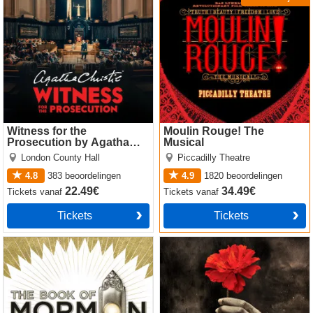
Witness for the
Moulin Rouge! The
Prosecution by Agatha
Musical
Christie
London County Hall
Piccadilly Theatre
4.8
383
beoordelingen
4.9
1820
beoordelingen
22.49€
34.49€
Tickets
vanaf
Tickets
vanaf
Tickets
Tickets
The Book of Mormon
Hadestown