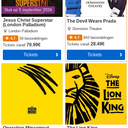
Sluit op 5 september 2026
Jesus Christ Superstar
The Devil Wears Prada
(London Palladium)
Dominion Theatre
London Palladium
4.7
843
beoordelingen
4.7
59
beoordelingen
28.49€
Tickets
vanaf
70.99€
Tickets
vanaf
Tickets
Tickets
Operation Mincemeat
The Lion King
Operation Mincemeat
The Lion King