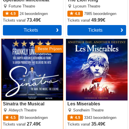
Fortune Theatre
Lyceum Theatre
4.9
24
beoordelingen
4.8
7985
beoordelingen
73.49€
49.99€
Tickets
vanaf
Tickets
vanaf
Tickets
Tickets
Sinatra the Musical
Les Miserables
Beste Prijzen
Sinatra the Musical
Les Miserables
Aldwych Theatre
Sondheim Theatre
4.5
89
beoordelingen
4.9
3343
beoordelingen
27.49€
35.49€
Tickets
vanaf
Tickets
vanaf