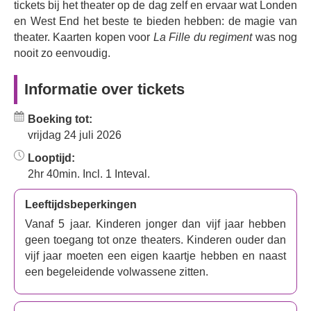
'Ah! Mes amis' ('Ah, mijn vrienden').
tickets bij het theater op de dag zelf en ervaar wat Londen
en West End het beste te bieden hebben: de magie van
Mis deze eclectische muzikale ervaring niet met een
theater. Kaarten kopen voor
La Fille du regiment
was nog
absolute favoriet onder operaliefhebbers overal ter
nooit zo eenvoudig.
wereld, die u zeker zal bekoren en verrassen.
Informatie over tickets
Boeking tot:
vrijdag 24 juli 2026
Looptijd:
2hr 40min. Incl. 1 Inteval.
Leeftijdsbeperkingen
Vanaf 5 jaar. Kinderen jonger dan vijf jaar hebben
geen toegang tot onze theaters. Kinderen ouder dan
vijf jaar moeten een eigen kaartje hebben en naast
een begeleidende volwassene zitten.