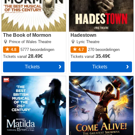
The Book of Mormon
Hadestown
Prince of Wales Theatre
Lyric Theatre
4.8
5777
beoordelingen
4.7
270
beoordelingen
28.49€
35.49€
Tickets
vanaf
Tickets
vanaf
Tickets
Tickets
Matilda The Musical
Come Alive! The Greatest
Showman Circus Spectacular