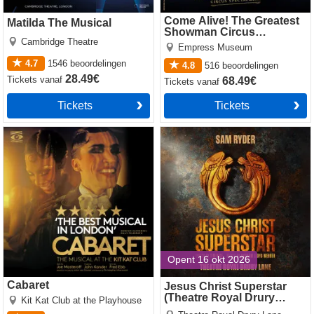
Come Alive! The Greatest
Matilda The Musical
Showman Circus
Cambridge Theatre
Spectacular
Empress Museum
4.7
1546
beoordelingen
4.8
516
beoordelingen
28.49€
Tickets
vanaf
68.49€
Tickets
vanaf
Tickets
Tickets
Cabaret
Jesus Christ Superstar
(Theatre Royal Drury Lane)
Opent 16 okt 2026
Cabaret
Jesus Christ Superstar
(Theatre Royal Drury
Kit Kat Club at the Playhouse
Lane)