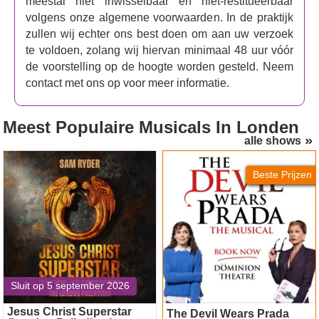
meestal niet inwisselbaar en niet-restitueerbaar
fan bent of Buddy's avonturen voor het eerst wilt beleven,
volgens onze algemene voorwaarden. In de praktijk
mis deze magische toneelbewerking van de geliefde
zullen wij echter ons best doen om aan uw verzoek
kerstkomedie niet.
te voldoen, zolang wij hiervan minimaal 48 uur vóór
de voorstelling op de hoogte worden gesteld. Neem
contact met ons op voor meer informatie.
Meest Populaire Musicals
In Londen
alle shows
Jesus Christ Superstar
The Devil Wears Prada
(London Palladium)
Beste Prijzen
Sluit op 5 september 2026
Jesus Christ Superstar
The Devil Wears Prada