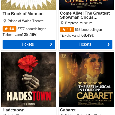
Come Alive! The Greatest
The Book of Mormon
Showman Circus
Prince of Wales Theatre
Spectacular
Empress Museum
4.8
5777
beoordelingen
4.8
516
beoordelingen
28.49€
Tickets
vanaf
68.49€
Tickets
vanaf
Tickets
Tickets
Hadestown
Cabaret
Hadestown
Cabaret