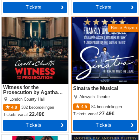
Tickets
Tickets
Witness for the Prosecution
Sinatra the Musical
by Agatha Christie
Beste Prijzen
Witness for the
Sinatra the Musical
Prosecution by Agatha
Aldwych Theatre
Christie
London County Hall
4.5
84
beoordelingen
4.8
382
beoordelingen
27.49€
Tickets
vanaf
22.49€
Tickets
vanaf
Tickets
Tickets
The Truth
Les Miserables