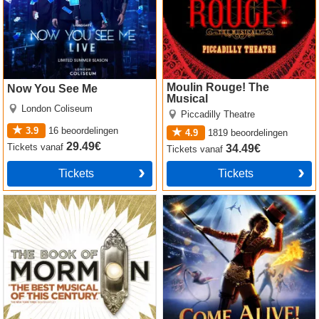
Moulin Rouge! The
Now You See Me
Musical
London Coliseum
Piccadilly Theatre
3.9
16
beoordelingen
4.9
1819
beoordelingen
29.49€
Tickets
vanaf
34.49€
Tickets
vanaf
Tickets
Tickets
The Book of Mormon
Come Alive! The Greatest
Showman Circus Spectacular