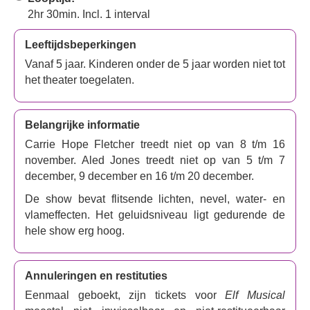
maar een mens, reist hij naar New York City om zijn ware
2hr 30min. Incl. 1 interval
identiteit te ontdekken en de kerstsfeer naar de grote stad
te brengen.
Leeftijdsbeperkingen
Vanaf 5 jaar. Kinderen onder de 5 jaar worden niet tot
Op veler verzoek lanceert
Elf: The Musical
een tournee
het theater toegelaten.
door het Verenigd Koninkrijk, die vanaf oktober terugkeert
naar het West End voor een beperkte kerstvoorstelling in
het Aldwych Theatre. De voorstelling wordt geregisseerd
Belangrijke informatie
door
Jon Conway
, bekend om zijn pantomimewerk, en
Carrie Hope Fletcher treedt niet op van 8 t/m 16
heeft een script van
Bob Martin
en
Thomas Meehan
november. Aled Jones treedt niet op van 5 t/m 7
(
Annie
,
The Producers
,
Hairspray
) en een originele
december, 9 december en 16 t/m 20 december.
soundtrack van
Matt Sklar
en
Chad Beguelin
.
De show bevat flitsende lichten, nevel, water- en
Deze onvergetelijke kerstmusical zit vol pakkende
vlameffecten. Het geluidsniveau ligt gedurende de
liedjes, oogverblindende choreografie, kleurrijke
hele show erg hoog.
kostuums en magische special effects, waaronder de
Kerstman die in zijn slee over het podium zweeft.
Kinderen en volwassenen zullen betoverd raken door dit
Annuleringen en restituties
hartverwarmende verhaal over familie, verbondenheid en
Eenmaal geboekt, zijn tickets voor
Elf Musical
de betekenis van Kerstmis. Dus of je nu een fervent
Elf-