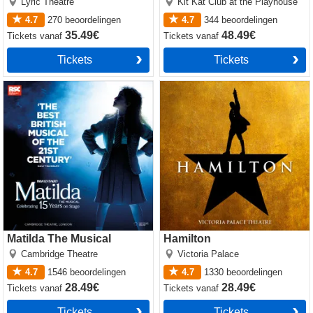
Lyric Theatre
Kit Kat Club at the Playhouse
4.7
270
beoordelingen
4.7
344
beoordelingen
35.49€
48.49€
Tickets
vanaf
Tickets
vanaf
Tickets
Tickets
Matilda The Musical
Hamilton
Matilda The Musical
Hamilton
Cambridge Theatre
Victoria Palace
4.7
1546
beoordelingen
4.7
1330
beoordelingen
28.49€
28.49€
Tickets
vanaf
Tickets
vanaf
Tickets
Tickets