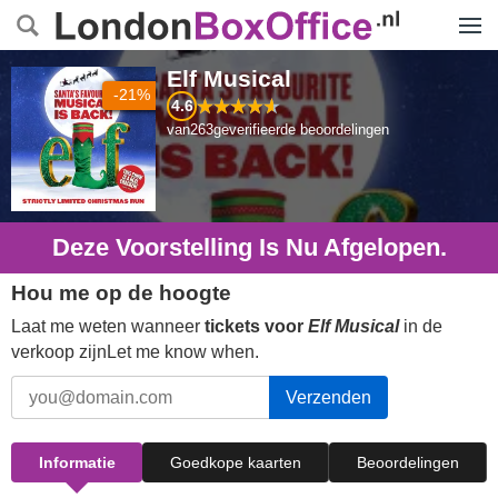
Menu
Elf Musical
-21%
4.6
van
263
geverifieerde beoordelingen
Deze Voorstelling Is Nu Afgelopen.
Hou me op de hoogte
Laat me weten wanneer
tickets voor
Elf Musical
in de
verkoop zijnLet me know when.
Verzenden
Informatie
Goedkope kaarten
Beoordelingen