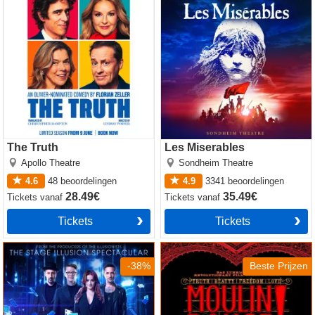
The Truth
Les Miserables
Apollo Theatre
Sondheim Theatre
4.6
48
beoordelingen
4.9
3341
beoordelingen
28.49€
35.49€
Tickets
vanaf
Tickets
vanaf
Tickets
Tickets
Now You See Me
Moulin Rouge! The Musical
-38%
Beste Prijzen