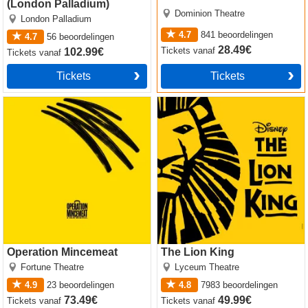
(London Palladium)
Dominion Theatre
London Palladium
4.7
841
beoordelingen
4.7
56
beoordelingen
28.49€
Tickets
vanaf
102.99€
Tickets
vanaf
Tickets
Tickets
Operation Mincemeat
The Lion King
Operation Mincemeat
The Lion King
Fortune Theatre
Lyceum Theatre
4.9
23
beoordelingen
4.8
7983
beoordelingen
73.49€
49.99€
Tickets
vanaf
Tickets
vanaf