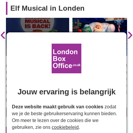
Elf Musical in Londen
‹
›
Elf: The Musical
keert na zes uitverkochte tournees terug
naar het West End. Geregisseerd door
Jon Conway
en
met
Jordan Conway
in de hoofdrol als Buddy, is deze
extravagante, vrolijke musical, gebaseerd op de geliefde
Jouw ervaring is belangrijk
film uit 2003, een must-see voor de feestdagen, vol
podiummagie en onvergetelijke liedjes.
Deze website maakt gebruik van cookies
zodat
Waarom je
Elf: The Musical
moet kijken
meer informatie
we je de beste gebruikerservaring kunnen bieden.
Om meer te lezen over de cookies die we
Deze overweldigende musical zit vol magische
gebruiken, zie ons
cookiebeleid
.
special effects, waaronder de vliegende slee van de
Officiële theatertickets voor
Elf