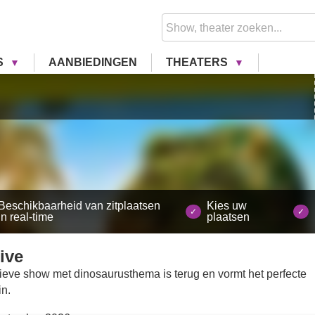
S
AANBIEDINGEN
THEATERS
Beschikbaarheid van zitplaatsen
Kies uw
in real-time
plaatsen
ive
tieve show met dinosaurusthema is terug en vormt het perfecte
in.