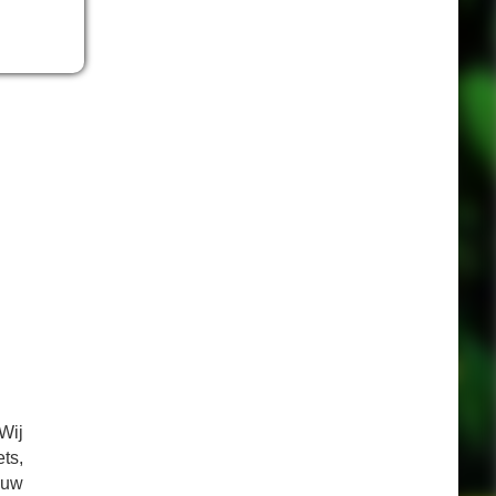
Met
wel
van
Wij
ts,
g uw