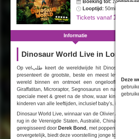
Boeking tot:
zondag 6 s
Looptijd:
50mins. No Inte
14.49€
Tickets
vanaf
Informatie
Dinosaur World Live in Londen
Op velطلب keert de wereldwijde hit Dinosaur World Live deze zomer terug naar Londen. Dit interactieve avontuur
presenteert de grootste, beste en meest levensechte
Deze we
wereld binnen en ontmoet een ongelooflijke reeks 
gebruik
Giraffatitan, Microraptor, Segnosaurus en natuurlijk 
gebruik
speciale meet & greet na de show, waar kinderen de 
kinderen van alle leeftijden, inclusief baby's, is Dinosa
Dinosaur World Live, winnaar van de Olivier Award voo
rug in de Verenigde Staten, Australië, China, Ierland 
geregisseerd door
Derek Bond
, met poppenontwerp v
onvergetelijk, biedt deze voorstelling jonge toeschouwer