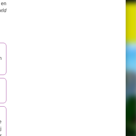
 en
rld
m
e
j
r