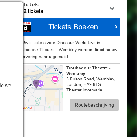
Tickets:
Tickets Boeken
Uw e-tickets voor Dinosaur World Live in
Troubadour Theatre - Wembley worden direct na uw
reservering naar u gemaild.
Troubadour Theatre -
Wembley
che
3 Fulton Road, Wembley
,
ps,
London
,
HA9 8TS
ie we
een
Theater informatie
oor
Routebeschrijving
 de
 en
 en
zien