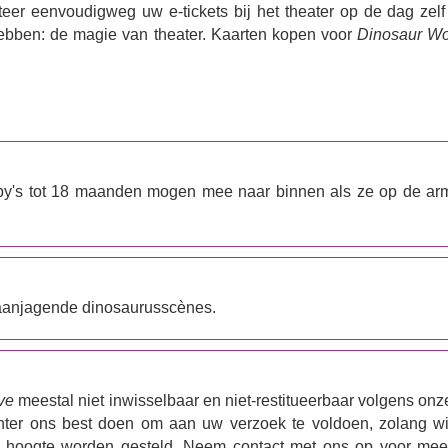
nteer eenvoudigweg uw e-tickets bij het theater op de dag zelf
ebben: de magie van theater. Kaarten kopen voor
Dinosaur Wo
aby's tot 18 maanden mogen mee naar binnen als ze op de ar
taanjagende dinosaurusscènes.
ve
meestal niet inwisselbaar en niet-restitueerbaar volgens onz
chter ons best doen om aan uw verzoek te voldoen, zolang wi
de hoogte worden gesteld. Neem contact met ons op voor mee