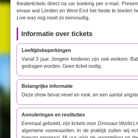
theatertickets direct na uw boeking per e-mail. Prese
ervaar wat Londen en West End het beste te bieden h
Live
was nog nooit zo eenvoudig.
Informatie over tickets
Leeftijdsbeperkingen
Vanaf 3 jaar. Jongere kinderen zijn ook welkom. B
gedragen worden. Geen ticket nodig.
Belangrijke informatie
Deze show bevat nevel en rook, en een aantal angs
Annuleringen en restituties
Eenmaal geboekt, zijn tickets voor
Dinosaur World Li
algemene voorwaarden. In de praktijk zullen wij e
hiervan minimaal 48 uur vóór de voorstelling op 