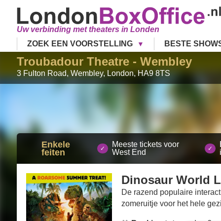
Uw verbinding met theaters in Londen
ZOEK EEN VOORSTELLING
BESTE SHOW
Troubadour Theatre - Wembley
3 Fulton Road, Wembley
,
London
,
HA9 8TS
Enkele
Meeste tickets voor
feiten
West End
Dinosaur World L
De razend populaire interac
zomeruitje voor het hele gez