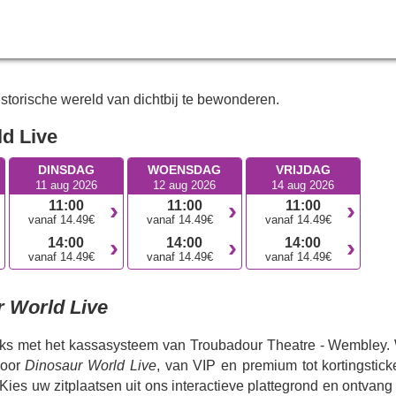
ntdekkingsreizigers, in een creatieve en unieke vertelkunst. 
lijk levensechte dinosaurussen tot leven brengen, is het zo
nderen kennis te laten maken met de wonderlijke wereld 
torische wereld van dichtbij te bewonderen.
ld Live
DINSDAG
WOENSDAG
VRIJDAG
11 aug 2026
12 aug 2026
14 aug 2026
11:00
11:00
11:00
vanaf 14.49€
vanaf 14.49€
vanaf 14.49€
14:00
14:00
14:00
vanaf 14.49€
vanaf 14.49€
vanaf 14.49€
 World Live
eeks met het kassasysteem van Troubadour Theatre - Wembley. 
voor
Dinosaur World Live
, van VIP en premium tot kortingsticke
 Kies uw zitplaatsen uit ons interactieve plattegrond en ontvan