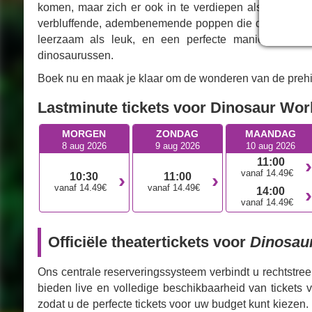
komen, maar zich er ook in te verdiepen als dappere o
verbluffende, adembenemende poppen die deze opmerke
leerzaam als leuk, en een perfecte manier om ki
dinosaurussen.
Boek nu en maak je klaar om de wonderen van de prehis
Lastminute tickets voor Dinosaur Wor
MORGEN
ZONDAG
MAANDAG
8 aug 2026
9 aug 2026
10 aug 2026
11:00
vanaf 14.49€
10:30
11:00
vanaf 14.49€
vanaf 14.49€
14:00
vanaf 14.49€
Officiële theatertickets voor
Dinosaur
Ons centrale reserveringssysteem verbindt u rechtstr
bieden live en volledige beschikbaarheid van tickets 
zodat u de perfecte tickets voor uw budget kunt kiezen.