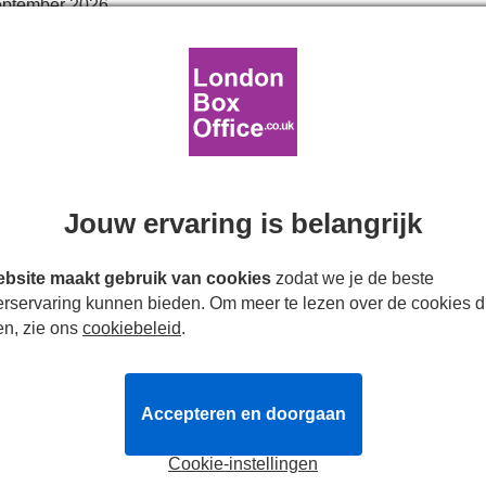
eptember 2026
rval. 15 Minute Post Show Meet &amp; Greet with Dinosaurs
Goedkope kaarten
Jouw ervaring is belangrijk
 dinosauruspoppen live op het podium. Stap een prehistoris
bsite maakt gebruik van cookies
zodat we je de beste
hyperrealistische dinosaurussen, waaronder een Tricerato
erservaring kunnen bieden. Om meer te lezen over de cookies d
ieders favoriet, de Tyrannosaurus Rex. De ervaring omvat ook 
en, zie ons
cookiebeleid
.
dinosaurussen kunnen ontmoeten en bevriend raken. Perfect v
ur World Live de ideale theatervoorstelling voor het hele gezin.
r Beste Familieshow in 2024, heeft succesvolle tournees achter
Accepteren en doorgaan
en vijf keer in het Verenigd Koninkrijk. De show is geschreven
an
Max Humphries
en poppenregie van
Laura Cubitt
. Magisch
Cookie-instellingen
s de kans om niet alleen de prehistorische wereld tot leven te 