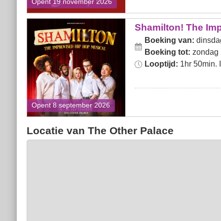
Opent 19 november 2026
Shamilton! The Improvised
Shamilton! The Im
Hip-Hop Musical
Boeking van:
dinsda
Boeking tot:
zondag 
Looptijd:
1hr 50min. In
Opent 8 september 2026
Locatie van The Other Palace