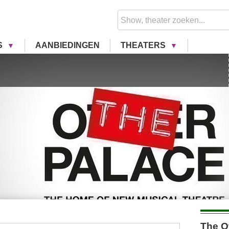
S
AANBIEDINGEN
THEATERS
The O