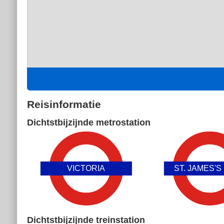
Reisinformatie
Dichtstbijzijnde metrostation
VICTORIA
ST. JAMES'S
Dichtstbijzijnde treinstation