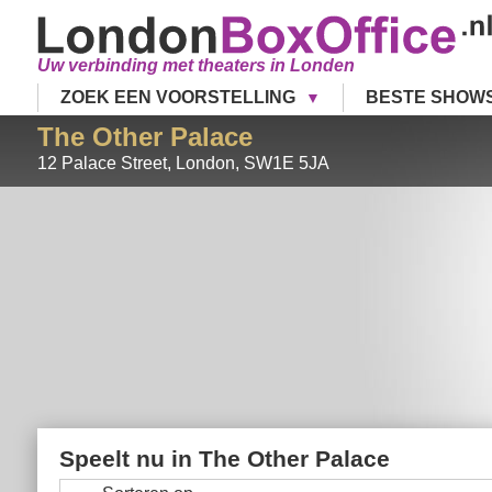
Uw verbinding met theaters in Londen
ZOEK EEN VOORSTELLING
BESTE SHOW
The Other Palace
12 Palace Street
,
London
,
SW1E 5JA
Speelt nu in
The Other Palace