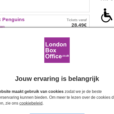
ic Penguins
Tickets
vanaf
28.49€
gen
dag 22 oktober 2026
 januari 2027
 interval.
Tickets
boeken
Meer info
usical
Tickets
vanaf
Jouw ervaring is belangrijk
35.49€
g
bsite maakt gebruik van cookies
zodat we je de beste
ergangers (100%)
i
erservaring kunnen bieden. Om meer te lezen over de cookies d
6 september 2026
en, zie ons
cookiebeleid
.