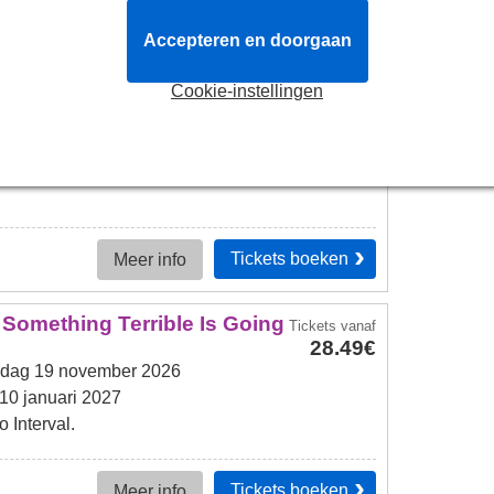
Tickets
boeken
Meer info
Accepteren en doorgaan
Cookie-instellingen
Tickets
vanaf
28.49€
dag 8 oktober 2026
15 november 2026
Tickets
boeken
Meer info
f Something Terrible Is Going
Tickets
vanaf
28.49€
dag 19 november 2026
10 januari 2027
 Interval.
Tickets
boeken
Meer info