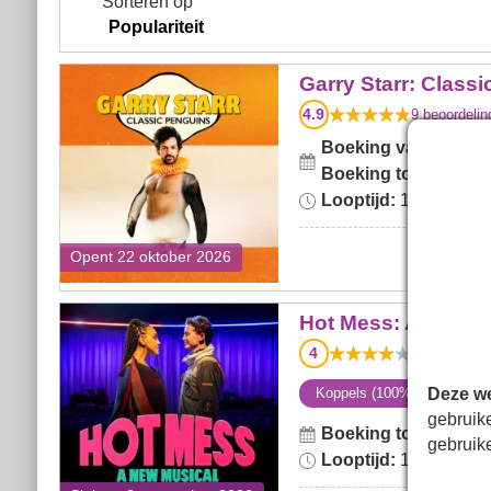
Sorteren op
Garry Starr: Classic
Garry Starr: Class
Penguins
4.9
9
beoordelin
Boeking van:
donder
Boeking tot:
zondag 3
Looptijd:
1hr 5min. No
Opent 22 oktober 2026
Hot Mess: A New Musical
Hot Mess: A New M
4
1
beoordelin
Deze we
Koppels (100%)
Theat
gebruik
Boeking tot:
zondag 
gebruik
Looptijd:
1hr 15min