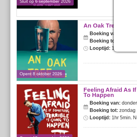
Sluit op 6 september 2026
An Oak Tree
An Oak Tree
Boeking van:
donder
Boeking tot:
zondag 
Looptijd:
1hr 15min.
Opent 8 oktober 2026
Feeling Afraid As If
Feeling Afraid As I
To Happen
Something Terrible Is Going
Boeking van:
donder
To Happen
Boeking tot:
zondag 
Looptijd:
1hr 5min. No