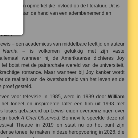
n had een opmerkelijke invloed op de literatuur. Dit is
cht te zien aan de hand van een adembenemend en
s.
ver?
Lewis – een academicus van middelbare leeftijd en auteur
 Narnia
– is volkomen gelukkig met zijn vaste
t allemaal wanneer hij de Amerikaanse dichteres Joy
ef botst met de patriarchale wereld van de universiteit,
 krachtige romance. Maar wanneer bij Joy kanker wordt
t de realiteit van de kwetsbaarheid van het leven en de
e proef gesteld.
reven voor televisie in 1985, werd in 1989 door
William
 het toneel en inspireerde later een film uit 1993 met
is losjes gebaseerd op Lewis' eigen overpeinzingen over
 zijn boek
A Grief Observed
. Bonneville speelde deze rol
estival Theatre in 2019 en staat nu op het punt zijn
dense toneel te maken in deze heropvoering in 2026, die