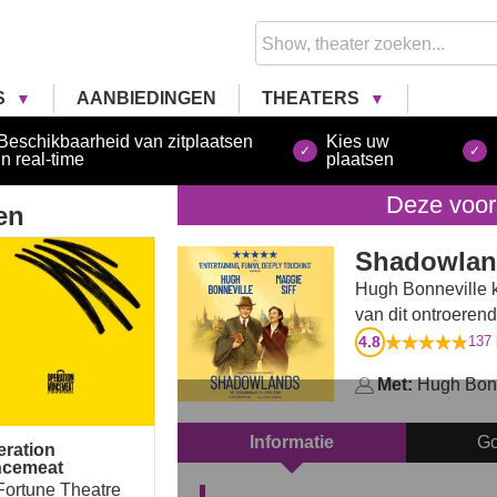
S
AANBIEDINGEN
THEATERS
Beschikbaarheid van zitplaatsen
Kies uw
in real-time
plaatsen
Deze voors
en
ration Mincemeat
Shadowlan
Hugh Bonneville k
van dit ontroeren
4.8
137
Met:
Hugh Bonn
Informatie
Go
eration
ncemeat
Fortune Theatre