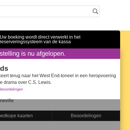
Uw boeking wordt direct verwerkt in het
reserveringssysteem van de kassa
telling is nu afgelopen.
ds
eert terug naar het West End-toneel in een heropvoering
de drama over C.S. Lewis.
beoordelingen
eville
edkope kaarten
Beoordelingen