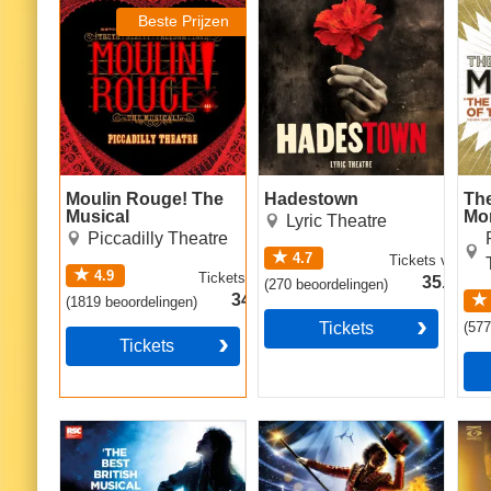
Musical
Beste Prijzen
Moulin Rouge! The
Hadestown
Th
Musical
Mo
Lyric Theatre
Piccadilly Theatre
4.7
Tickets
vanaf
4.9
Tickets
vanaf
35.49€
(
270
beoordelingen
)
34.49€
(
1819
beoordelingen
)
Tickets
(
57
Tickets
Matilda The Musical
Come Alive! The
Cab
Greatest Showman
Circus Spectacular