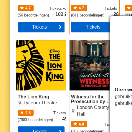
4.7
4.7
Tickets
vanaf
Tickets
vanaf
102.99€
28.49€
(
56
beoordelingen
)
(
841
beoordelingen
)
(
23
b
Tickets
Tickets
The Lion King
Witness for the
The
Prosecution by Agatha
Christie
Deze we
gebruik
The Lion King
Witness for the
The
Prosecution by
Lyceum Theatre
gebruik
Agatha Christie
London County
4.8
Tickets
vanaf
Hall
49.99€
(
7983
beoordelingen
)
(
48
b
4.8
Tickets
vanaf
22.49€
Tickets
(
382
beoordelingen
)