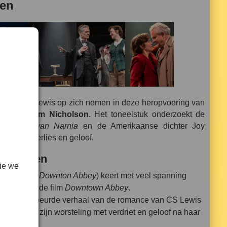
den
 van C.S. Lewis op zich nemen in deze heropvoering van
k van
William Nicholson
. Het toneelstuk onderzoekt de
ronieken van Narnia
en de Amerikaanse dichter Joy
 liefde, verlies en geloof.
oet zien
ie we
addington
,
Downton Abbey
) keert met veel spanning
succes van de film
Downtown Abbey
.
 het waargebeurde verhaal van de romance van CS Lewis
rslag van zijn worsteling met verdriet en geloof na haar