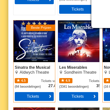
Tickets
Sinatra the Musical
Les Miserables
Now
Beste Prijzen
Sinatra the Musical
Les Miserables
No
Aldwych Theatre
Sondheim Theatre
4.5
4.9
Tickets
vanaf
Tickets
vanaf
27.49€
35.49€
(
84
beoordelingen
)
(
3341
beoordelingen
)
(
16
b
Tickets
Tickets
Moulin Rouge! The
Hadestown
The