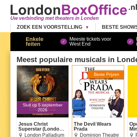
Uw verbinding met theaters in Londen
ZOEK EEN VOORSTELLING
BESTE SHOW
Enkele
Meeste tickets voor
feiten
West End
Meest populaire musicals
in Lond
Jesus Christ Superstar
The Devil Wears Prada
Ope
(London Palladium)
Beste Prijzen
Sluit op 5 september
2026
Jesus Christ
The Devil Wears
Op
Superstar (London
Prada
Mi
Palladium)
London Palladium
Dominion Theatre