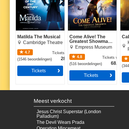
Matilda The Musical
Come Alive! The
Ca
Greatest Showman
Cambridge Theatre
Circus Spectacular
Empress Museum
4.7
Tickets
vanaf
4.8
Tickets
vanaf
28.49€
(
1546
beoordelingen
)
68.49€
(
516
beoordelingen
)
(
34
Tickets
Tickets
Meest verkocht
Jesus Christ Superstar (London
Palladium)
The Devil Wears Prada
Operation Mincemeat