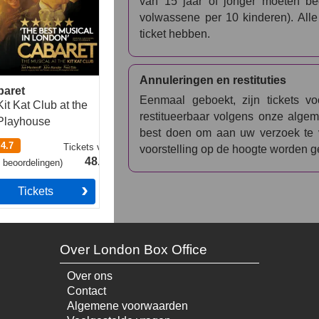
van 15 jaar of jonger moeten b
volwassene per 10 kinderen). Alle
ticket hebben.
Annuleringen en restituties
baret
Eenmaal geboekt, zijn tickets v
Kit Kat Club at the
restitueerbaar volgens onze algem
Playhouse
best doen om aan uw verzoek te v
4.7
Tickets
vanaf
voorstelling op de hoogte worden g
48.49€
4
beoordelingen
)
Tickets
Over London Box Office
Over ons
Contact
Algemene voorwaarden