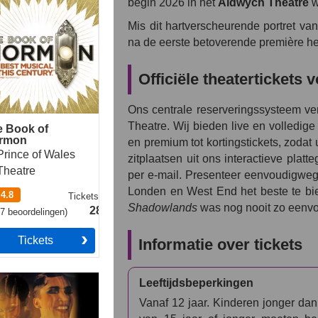
begin 2026 in het
Aldwych Theatre
w
Mis dit hartverscheurende portret van 
na de eerste betoverende première he
Officiële theatertickets 
Ons centrale reserveringssysteem ve
Theatre. Wij bieden live en volledig
e Book of
rmon
en premium tot kortingstickets, zodat
Prince of Wales
zitplaatsen uit ons interactieve plat
Theatre
per e-mail. Presenteer eenvoudigweg u
Londen en West End het beste te bi
4.8
Tickets
vanaf
Shadowlands
was nog nooit zo eenvo
28.49€
77
beoordelingen
)
Tickets
Informatie over tickets
aret
Leeftijdsbeperkingen
Vanaf 12 jaar. Kinderen jonger dan 