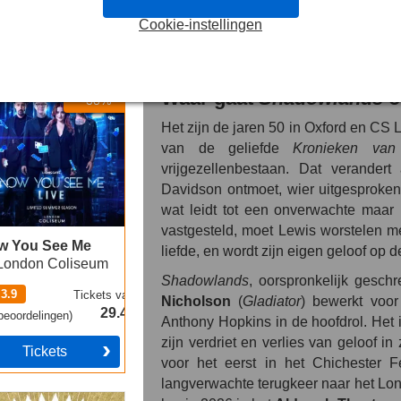
Lewis had een fascinerend leven e
Cookie-instellingen
uw kans om hem in een nieuw li
tragisch stuk uit zijn geschiedeni
 You See Me
Waar gaat
Shadowlands
o
-38%
Het zijn de jaren 50 in Oxford en CS 
van de geliefde
Kronieken van
vrijgezellenbestaan. Dat verander
Davidson ontmoet, wier uitgesproken l
wat leidt tot een onverwachte maar
vastgesteld, moet Lewis worstelen me
w You See Me
liefde, en wordt zijn eigen geloof op d
London Coliseum
Shadowlands
, oorspronkelijk gesch
3.9
Tickets
vanaf
Nicholson
(
Gladiator
) bewerkt voor
29.49€
eoordelingen
)
Anthony Hopkins in de hoofdrol. Het 
zijn verdriet en verlies van geloof in
Tickets
voor het eerst in het Chichester F
langverwachte terugkeer naar het Lon
 Book of Mormon