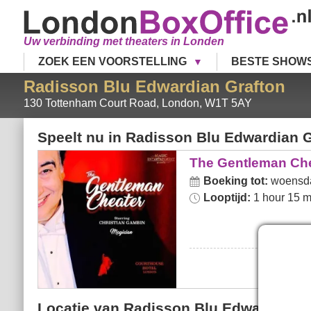
Uw verbinding met theaters in Londen
ZOEK EEN VOORSTELLING
BESTE SHOW
Radisson Blu Edwardian Grafton
130 Tottenham Court Road
,
London
,
W1T 5AY
Speelt nu in
Radisson Blu Edwardian G
The Gentleman Cheater
The Gentleman Ch
Boeking tot:
woensda
Looptijd:
1 hour 15 m
Locatie van Radisson Blu Edwardian G