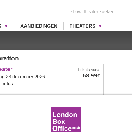
S
AANBIEDINGEN
THEATERS
rafton
eater
Tickets
vanaf
58.99€
g 23 december 2026
inutes
Meer info
Binnenkort beschikbaar
rafton