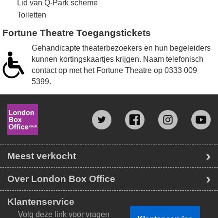
Lid van Q-Park scheme
Toiletten
Fortune Theatre Toegangstickets
Gehandicapte theaterbezoekers en hun begeleiders
kunnen kortingskaartjes krijgen. Naam telefonisch
contact op met het Fortune Theatre op
0333 009
5399
.
Meest verkocht
Over London Box Office
Klantenservice
Volg deze link voor vragen