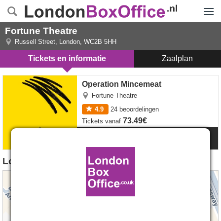
Menu
Fortune Theatre
Russell Street
,
London
,
WC2B 5HH
Tickets en informatie
Zaalplan
Operation Mincemeat tickets
Operation Mincemeat
Fortune Theatre
4.9
24
beoordelingen
73.49€
Tickets
vanaf
Meer Info
Locatie van Fortune Theatre