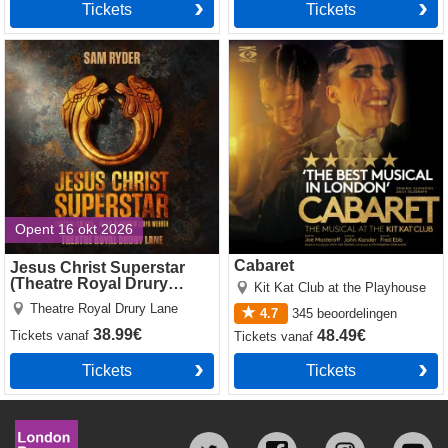
Tickets
Tickets
Jesus Christ Superstar
Cabaret
(Theatre Royal Drury Lane)
Opent 16 okt 2026
Cabaret
Jesus Christ Superstar
(Theatre Royal Drury
Kit Kat Club at the Playhouse
Lane)
Theatre Royal Drury Lane
4.7
345
beoordelingen
38.99€
48.49€
Tickets
vanaf
Tickets
vanaf
Tickets
Tickets