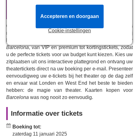
truth of who we are.
Officiële theatertickets voor
Barcelona
Accepteren en doorgaan
Ons centrale reserveringssysteem verbindt u rechtstreeks
Cookie-instellingen
met het kassasysteem van Duke of York's Theatre. Wij
bieden live en volledige beschikbaarheid van tickets voor
Barcelona
, van VIP en premium tot kortingstickets, zodat
u de perfecte tickets voor uw budget kunt kiezen. Kies uw
zitplaatsen uit ons interactieve plattegrond en ontvang uw
theatertickets direct na uw boeking per e-mail. Presenteer
eenvoudigweg uw e-tickets bij het theater op de dag zelf
en ervaar wat Londen en West End het beste te bieden
hebben: de magie van theater. Kaarten kopen voor
Barcelona
was nog nooit zo eenvoudig.
Informatie over tickets
Boeking tot:
zaterdag 11 januari 2025