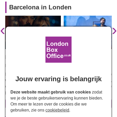
Barcelona in Londen
‹
›
Met:
Lily Collins
Late night in Barcelona. An American tourist goes home
Jouw ervaring is belangrijk
with a handsome Spaniard. What begins as a carefree,
one-night stand becomes an invitation to danger, as the
Deze website maakt gebruik van cookies
zodat
personal and political catastrophically intertwine.
we je de beste gebruikerservaring kunnen bieden.
By turns funny, sexy and surprising,
BARCELONA
is a
meer informatie
Om meer te lezen over de cookies die we
seductive thriller that will keep audiences guessing -
gebruiken, zie ons
cookiebeleid
.
exploring the fantasy of who we pretend to be, versus the