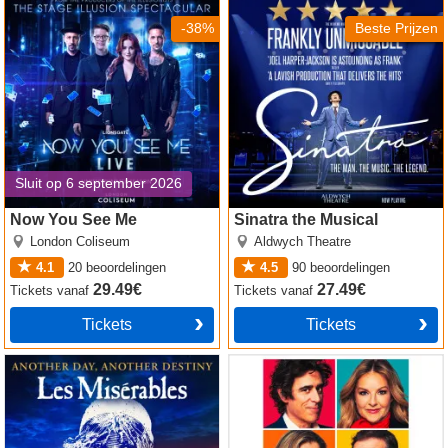
Now You See Me
Sinatra the Musical
-38%
Beste Prijzen
Sluit op 6 september 2026
Now You See Me
Sinatra the Musical
London Coliseum
Aldwych Theatre
4.1
20
beoordelingen
4.5
90
beoordelingen
29.49€
27.49€
Tickets
vanaf
Tickets
vanaf
Tickets
Tickets
Les Miserables
The Truth