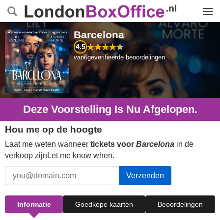
Menu
Barcelona
4.5
van
6
geverifieerde beoordelingen
Deze Voorstelling Is Nu Afgelopen.
Hou me op de hoogte
Laat me weten wanneer
tickets voor
Barcelona
in de
verkoop zijnLet me know when.
Verzenden
Informatie
Goedkope kaarten
Beoordelingen