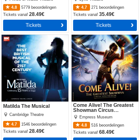
4.8
5779
beoordelingen
4.7
271
beoordelingen
28.49€
35.49€
Tickets
vanaf
Tickets
vanaf
Tickets
Tickets
Matilda The Musical
Come Alive! The Greatest
Showman Circus Spectacular
Come Alive! The Greatest
Matilda The Musical
Showman Circus
Cambridge Theatre
Spectacular
Empress Museum
4.7
1546
beoordelingen
4.8
516
beoordelingen
28.49€
Tickets
vanaf
68.49€
Tickets
vanaf