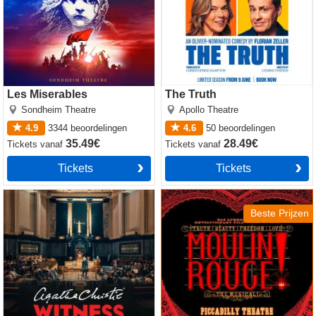
Les Miserables
The Truth
Sondheim Theatre
Apollo Theatre
4.9
3344
beoordelingen
4.6
50
beoordelingen
35.49€
28.49€
Tickets
vanaf
Tickets
vanaf
Tickets
Tickets
Witness for the Prosecution
Moulin Rouge! The Musical
by Agatha Christie
Beste Prijzen