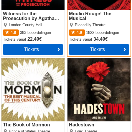
Witness for the
Moulin Rouge! The
Prosecution by Agatha
Musical
Christie
London County Hall
Piccadilly Theatre
4.8
383
beoordelingen
4.9
1822
beoordelingen
22.49€
34.49€
Tickets
vanaf
Tickets
vanaf
Tickets
Tickets
The Book of Mormon
Hadestown
The Book of Mormon
Hadestown
Prince of Wales Theatre
Lyric Theatre