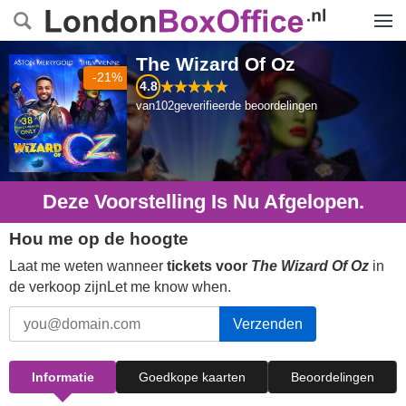
Menu
The Wizard Of Oz
-21%
4.8
van
102
geverifieerde beoordelingen
Deze Voorstelling Is Nu Afgelopen.
Hou me op de hoogte
Laat me weten wanneer
tickets voor
The Wizard Of Oz
in
de verkoop zijnLet me know when.
Verzenden
Informatie
Goedkope kaarten
Beoordelingen