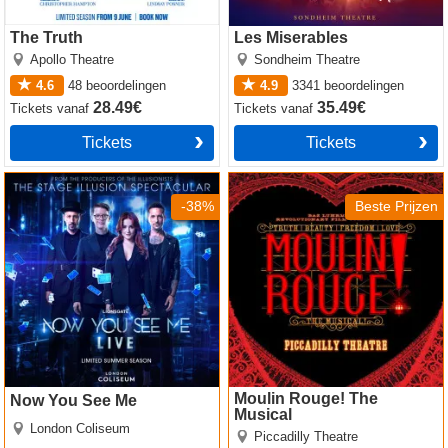
The Truth
Les Miserables
Apollo Theatre
Sondheim Theatre
4.6
48
beoordelingen
4.9
3341
beoordelingen
28.49€
35.49€
Tickets
vanaf
Tickets
vanaf
Tickets
Tickets
Now You See Me
Moulin Rouge! The Musical
-38%
Beste Prijzen
Moulin Rouge! The
Now You See Me
Musical
London Coliseum
Piccadilly Theatre