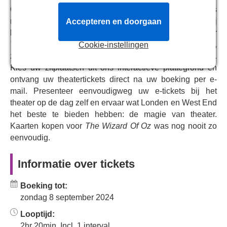
Ons centrale reserveringssysteem verbindt u rechtstreeks
debut and The London Palladium legend Gary Wilmot as
met het kassasysteem van Gillian Lynne Theatre. Wij
Accepteren en doorgaan
The Wizard and Professor Marvel.
bieden live en volledige beschikbaarheid van tickets voor
Featuring the iconic original score from the Oscar-winning
The Wizard Of Oz
, van VIP en premium tot kortingstickets,
Cookie-instellingen
MGM film including, Over The Rainbow, Follow The
zodat u de perfecte tickets voor uw budget kunt kiezen.
Yellow Brick Road and We’re Off To See The Wizard with
Kies uw zitplaatsen uit ons interactieve plattegrond en
additional songs from Andrew Lloyd Webber and Tim
ontvang uw theatertickets direct na uw boeking per e-
Rice, this spectacular production will be a magical
mail. Presenteer eenvoudigweg uw e-tickets bij het
experience for all the family.
theater op de dag zelf en ervaar wat Londen en West End
het beste te bieden hebben: de magie van theater.
Kaarten kopen voor
The Wizard Of Oz
was nog nooit zo
eenvoudig.
Informatie over tickets
Boeking tot:
zondag 8 september 2024
Looptijd:
2hr 20min. Incl. 1 interval