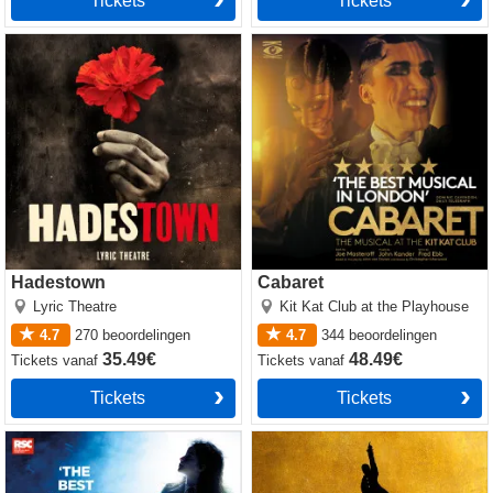
Tickets
Tickets
Hadestown
Cabaret
Hadestown
Cabaret
Lyric Theatre
Kit Kat Club at the Playhouse
4.7
270
beoordelingen
4.7
344
beoordelingen
35.49€
48.49€
Tickets
vanaf
Tickets
vanaf
Tickets
Tickets
Matilda The Musical
Hamilton