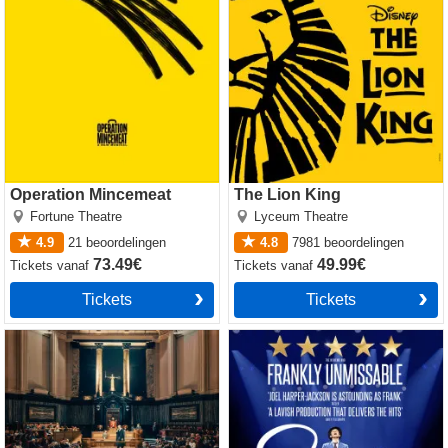
Operation Mincemeat
The Lion King
Fortune Theatre
Lyceum Theatre
4.9
21
beoordelingen
4.8
7981
beoordelingen
73.49€
49.99€
Tickets
vanaf
Tickets
vanaf
Tickets
Tickets
Witness for the Prosecution
Sinatra the Musical
by Agatha Christie