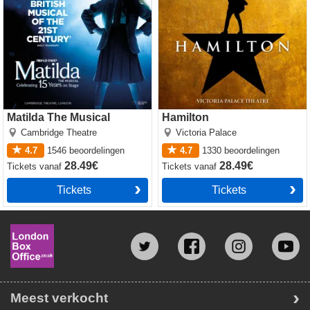
Matilda The Musical
Hamilton
Cambridge Theatre
Victoria Palace
4.7
1546
beoordelingen
4.7
1330
beoordelingen
28.49€
28.49€
Tickets
vanaf
Tickets
vanaf
Tickets
Tickets
Meest verkocht