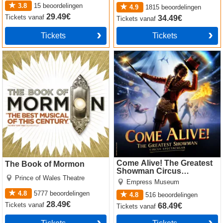
3.8
15
beoordelingen
4.9
1815
beoordelingen
29.49€
Tickets
vanaf
34.49€
Tickets
vanaf
Tickets
Tickets
The Book of Mormon
Come Alive! The Greatest
Showman Circus Spectacular
Come Alive! The Greatest
The Book of Mormon
Showman Circus
Prince of Wales Theatre
Spectacular
Empress Museum
4.8
5777
beoordelingen
4.8
516
beoordelingen
28.49€
Tickets
vanaf
68.49€
Tickets
vanaf