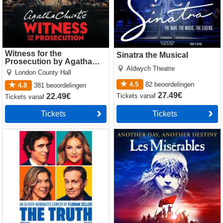
Witness for the
Sinatra the Musical
Prosecution by Agatha
Aldwych Theatre
Christie
London County Hall
4.5
82
beoordelingen
4.8
381
beoordelingen
27.49€
Tickets
vanaf
22.49€
Tickets
vanaf
Tickets
Tickets
The Truth
Les Miserables