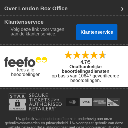
Over London Box Office
Klantenservice
Volg deze link voor vragen
Klantenservice
aan de klantenservice.
4.7
/5
Onafhankelijke
lees alle
beoordelingsdiensten
beoordelingen
op basis van 10647 geverifieerde
beoordelingen.
Uw gebruik van londonboxoffice.nl is onderhevig aan onze
gebruiksvoorwaarden en privacybeleid. Uw voortgezet gebruik van deze
website betekent dat u akkoord gaat met deze voorwaarden.
© 2026