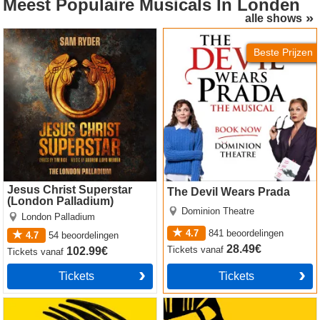
Meest Populaire Musicals
In Londen
alle shows
Jesus Christ Superstar
The Devil Wears Prada
(London Palladium)
Beste Prijzen
Jesus Christ Superstar
The Devil Wears Prada
(London Palladium)
Dominion Theatre
London Palladium
4.7
841
beoordelingen
4.7
54
beoordelingen
28.49€
Tickets
vanaf
102.99€
Tickets
vanaf
Tickets
Tickets
Operation Mincemeat
The Lion King