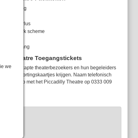
rconditioning
r
rarood hoorlus
d van Q-Park scheme
letten
lstoeltoegang
dilly Theatre Toegangstickets
ie we
Gehandicapte theaterbezoekers en hun begeleiders
kunnen kortingskaartjes krijgen. Naam telefonisch
contact op met het Piccadilly Theatre op
0333 009
5399
.