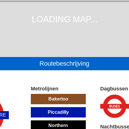
Routebeschrijving
Metrolijnen
Dagbussen
Bakerloo
Piccadilly
ARE
Northern
Nachtbuss