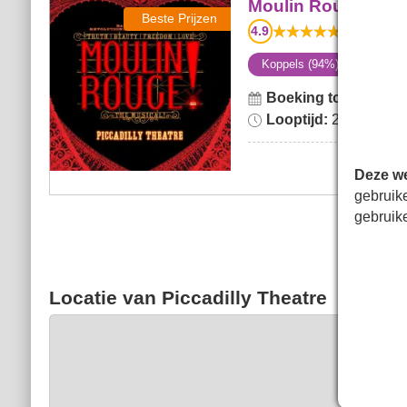
Moulin Rouge! The Musical
Moulin Rouge! The
Beste Prijzen
4.9
1815
beoorde
Koppels (94%)
Theate
Boeking tot:
zaterdag
Looptijd:
2hr 45min. In
Deze we
gebruik
gebruik
Locatie van Piccadilly Theatre