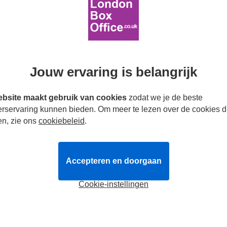
 Musical
Tickets
vanaf
34.49€
Ai
lingen
Ba
rgangers (92%)
i
Inf
Li
 30 januari 2027
Toi
cl. 1 interval.
Jouw ervaring is belangrijk
Ro
Tickets
boeken
Meer info
Picca
bsite maakt gebruik van cookies
zodat we je de beste
erservaring kunnen bieden. Om meer te lezen over de cookies d
en, zie ons
cookiebeleid
.
Accepteren en doorgaan
Cookie-instellingen