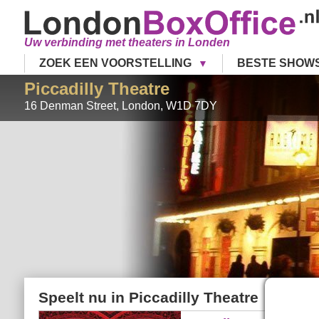
Uw verbinding met theaters in Londen
ZOEK EEN VOORSTELLING
BESTE SHOW
Piccadilly Theatre
16 Denman Street
,
London
,
W1D 7DY
Speelt nu in
Piccadilly Theatre