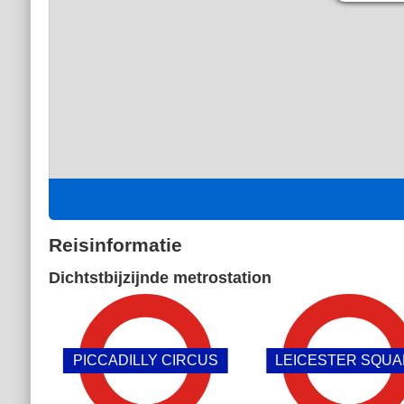
Reisinformatie
Dichtstbijzijnde metrostation
PICCADILLY CIRCUS
LEICESTER SQU