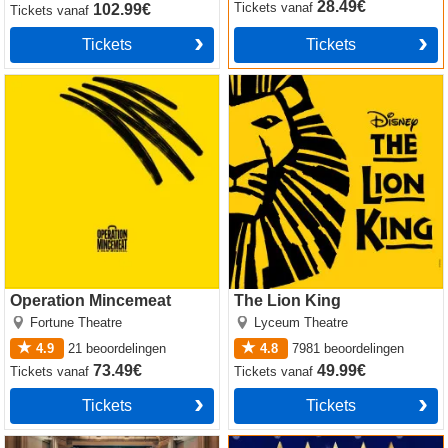
28.49€
Tickets
vanaf
102.99€
Tickets
vanaf
Tickets
Tickets
Operation Mincemeat
The Lion King
Operation Mincemeat
The Lion King
Fortune Theatre
Lyceum Theatre
4.9
21
beoordelingen
4.8
7981
beoordelingen
73.49€
49.99€
Tickets
vanaf
Tickets
vanaf
Tickets
Tickets
Witness for the Prosecution
Sinatra the Musical