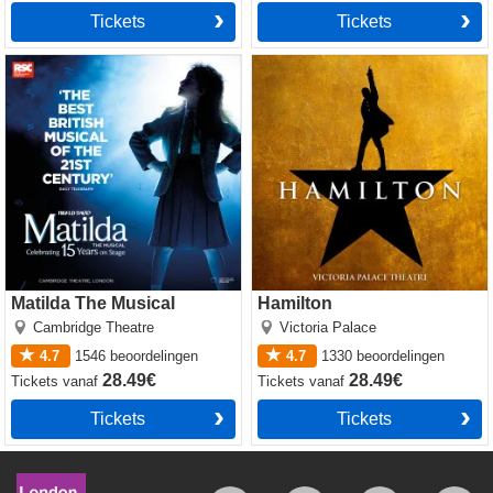
Tickets
Tickets
Matilda The Musical
Hamilton
Matilda The Musical
Hamilton
Cambridge Theatre
Victoria Palace
4.7
1546
beoordelingen
4.7
1330
beoordelingen
28.49€
28.49€
Tickets
vanaf
Tickets
vanaf
Tickets
Tickets