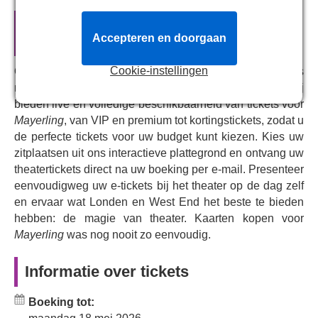
verhaal over verlangen, familiegeheimen en politieke
intriges, terwijl een koninklijk schandaal zich ontvouwt.
Officiële theatertickets voor
Het schetst een aangrijpend beeld van de diepten van de
Accepteren en doorgaan
Mayerling
menselijke psyche, tegen de achtergrond van de
weelderige decadentie van het Oostenrijks-Hongaarse
Cookie-instellingen
Ons centrale reserveringssysteem verbindt u rechtstreeks
hof, in een verhaal over passie, schandaal en een
met het kassasysteem van Royal Opera House. Wij
obsessie met de dood. Het verhaal van deze mysterieuze
bieden live en volledige beschikbaarheid van tickets voor
dubbele zelfmoord in het jachtslot Mayerling is talloze
Mayerling
, van VIP en premium tot kortingstickets, zodat u
malen verfilmd en in de populaire cultuur verteld, en
de perfecte tickets voor uw budget kunt kiezen. Kies uw
MacMillan pakt het aan met zijn kenmerkende,
zitplaatsen uit ons interactieve plattegrond en ontvang uw
onverschrokken durf, waarbij hij de sociale en politieke
theatertickets direct na uw boeking per e-mail. Presenteer
druk onderzoekt die aan de basis ligt van deze
eenvoudigweg uw e-tickets bij het theater op de dag zelf
historische tragedie. Spectaculair, kleurrijk en vol
en ervaar wat Londen en West End het beste te bieden
weelderige decors en kostuums, is
Mayerling
een feest
hebben: de magie van theater. Kaarten kopen voor
voor de zintuigen dat je onderdompelt in dit duistere,
Mayerling
was nog nooit zo eenvoudig.
verontrustende verhaal.
Informatie over tickets
Boek nu en laat u meeslepen door een angstaanjagend
stukje geschiedenis met dit duistere, gepassioneerde
ballet over verlangen en dood.
Boeking tot: