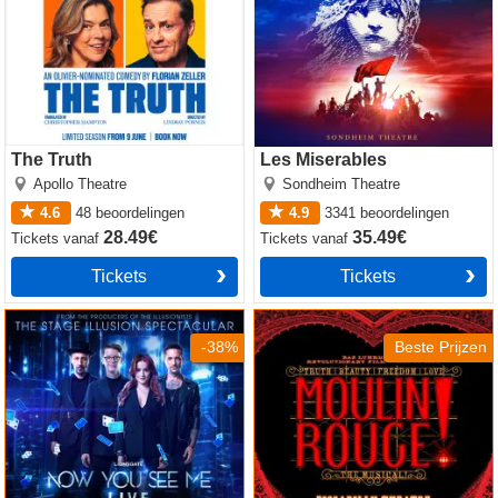
The Truth
Les Miserables
Apollo Theatre
Sondheim Theatre
4.6
48
beoordelingen
4.9
3341
beoordelingen
28.49€
35.49€
Tickets
vanaf
Tickets
vanaf
Tickets
Tickets
Now You See Me
Moulin Rouge! The Musical
-38%
Beste Prijzen