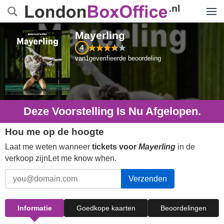
Menu
Mayerling
4
van
1
geverifieerde beoordeling
Deze Voorstelling Is Nu Afgelopen.
Hou me op de hoogte
Laat me weten wanneer
tickets voor
Mayerling
in de
verkoop zijnLet me know when.
Verzenden
Informatie
Goedkope kaarten
Beoordelingen