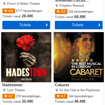
Showman Circus
Prince of Wales Theatre
Spectacular
Empress Museum
4.8
5777
beoordelingen
4.8
516
beoordelingen
28.49€
Tickets
vanaf
68.49€
Tickets
vanaf
Tickets
Tickets
Hadestown
Cabaret
Hadestown
Cabaret
Lyric Theatre
Kit Kat Club at the Playhouse
4.7
270
beoordelingen
4.7
344
beoordelingen
35.49€
48.49€
Tickets
vanaf
Tickets
vanaf