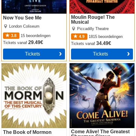
Moulin Rouge! The
Now You See Me
Musical
London Coliseum
Piccadilly Theatre
3.8
15
beoordelingen
4.9
1815
beoordelingen
29.49€
Tickets
vanaf
34.49€
Tickets
vanaf
Tickets
Tickets
The Book of Mormon
Come Alive! The Greatest
Showman Circus Spectacular
Come Alive! The Greatest
The Book of Mormon