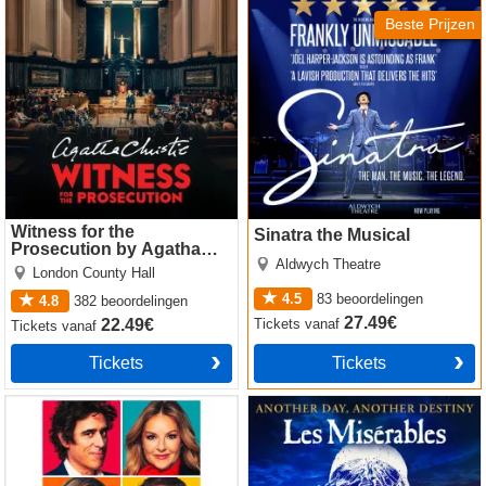
by Agatha Christie
Beste Prijzen
Witness for the
Sinatra the Musical
Prosecution by Agatha
Aldwych Theatre
Christie
London County Hall
4.5
83
beoordelingen
4.8
382
beoordelingen
27.49€
Tickets
vanaf
22.49€
Tickets
vanaf
Tickets
Tickets
The Truth
Les Miserables