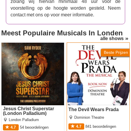
zolang wij hiervan minimaal 48 uur vóór de
voorstelling op de hoogte worden gesteld. Neem
contact met ons op voor meer informatie.
Meest Populaire Musicals
In Londen
alle shows
Jesus Christ Superstar
The Devil Wears Prada
(London Palladium)
Beste Prijzen
Jesus Christ Superstar
The Devil Wears Prada
(London Palladium)
Dominion Theatre
London Palladium
4.7
841
beoordelingen
4.7
54
beoordelingen