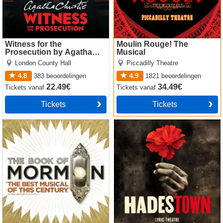
Witness for the
Moulin Rouge! The
Prosecution by Agatha
Musical
Christie
London County Hall
Piccadilly Theatre
4.8
383
beoordelingen
4.9
1821
beoordelingen
22.49€
34.49€
Tickets
vanaf
Tickets
vanaf
Tickets
Tickets
The Book of Mormon
Hadestown