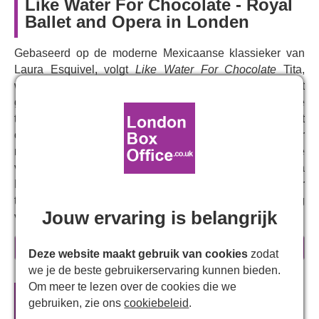
Like Water For Chocolate - Royal
Ballet and Opera in Londen
Gebaseerd op de moderne Mexicaanse klassieker van
Laura Esquivel, volgt
Like Water For Chocolate
Tita,
wiens liefde voor de buurjongen Pedro wordt
gedwarsboomd door een ongewone en onmiskenbare
traditie in haar familie: als jongste dochter is ze verplicht
ongehuwd te blijven om op haar oude dag voor haar
moeder te kunnen zorgen. Gevangen tussen haar passie
voor Pedro en haar loyaliteit aan de formidabele Mama
Elena, gebruikt Tita haar liefde voor koken om haar
turbulente emoties te uiten, terwijl ze de juiste weg
Jouw ervaring is belangrijk
voorwaarts zoekt.
Passie, mysterie en familiedrama botsen in dit magische
meer informatie
Deze website maakt gebruik van cookies
zodat
ballet van artistiek medewerker
Christopher Wheeldon
,
we je de beste gebruikerservaring kunnen bieden.
op muziek gezet door
Joby Talbot
.
Like Water For
Om meer te lezen over de cookies die we
Chocolate
is gebaseerd op de bestseller van de
Officiële theatertickets voor
Like
gebruiken, zie ons
cookiebeleid
.
Mexicaanse auteur Laura Esquivel, die nauw met
Water For Chocolate - Royal Ballet