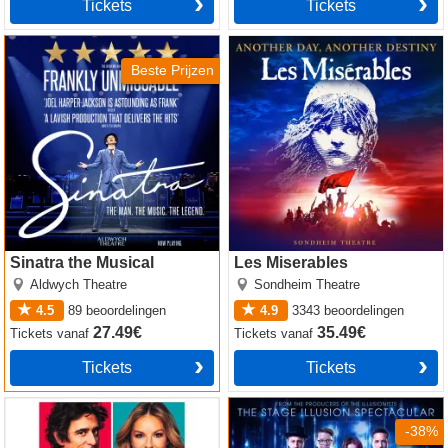
Tickets
Tickets
Sinatra the Musical
Les Miserables
Beste Prijzen
Sinatra the Musical
Les Miserables
Aldwych Theatre
Sondheim Theatre
4.5
89
beoordelingen
4.9
3343
beoordelingen
27.49€
35.49€
Tickets
vanaf
Tickets
vanaf
Tickets
Tickets
The Truth
Now You See Me
-38%