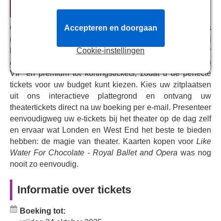
Wheeldon samenwerkte om haar rijke, complexe verhaal
and Opera
om te zetten in dans. De roman is een kritisch en gevierd
stuk Latijns-Amerikaanse literatuur en een klassieker in
Accepteren en doorgaan
Ons centrale reserveringssysteem verbindt u rechtstreeks
het magisch-realisme. Dit is de eerste heropleving van
met het kassasysteem van Royal Opera House. Wij
deze weelderige, visueel verbluffende balletvoorstelling
Cookie-instellingen
bieden live en volledige beschikbaarheid van tickets voor
sinds de première in 2022. Dramatische choreografie en
Like Water For Chocolate - Royal Ballet and Opera
, van
een dromerige, romantische soundtrack brengen je
VIP en premium tot kortingstickets, zodat u de perfecte
samen naar het hart van Mexico, naar een familieranch
tickets voor uw budget kunt kiezen. Kies uw zitplaatsen
geteisterd door onrust en complexe relaties.
uit ons interactieve plattegrond en ontvang uw
theatertickets direct na uw boeking per e-mail. Presenteer
eenvoudigweg uw e-tickets bij het theater op de dag zelf
en ervaar wat Londen en West End het beste te bieden
hebben: de magie van theater. Kaarten kopen voor
Like
Water For Chocolate - Royal Ballet and Opera
was nog
nooit zo eenvoudig.
Informatie over tickets
Boeking tot: