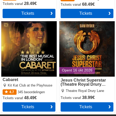
28.49€
Tickets
vanaf
68.49€
Tickets
vanaf
Tickets
Tickets
Cabaret
Jesus Christ Superstar
(Theatre Royal Drury Lane)
Opent 16 okt 2026
Cabaret
Jesus Christ Superstar
(Theatre Royal Drury
Kit Kat Club at the Playhouse
Lane)
Theatre Royal Drury Lane
4.7
345
beoordelingen
38.99€
48.49€
Tickets
vanaf
Tickets
vanaf
Tickets
Tickets