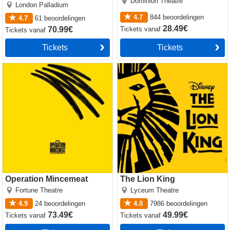
Dominion Theatre
London Palladium
4.7
844
beoordelingen
4.7
61
beoordelingen
28.49€
Tickets
vanaf
70.99€
Tickets
vanaf
Tickets
Tickets
Operation Mincemeat
The Lion King
Operation Mincemeat
The Lion King
Fortune Theatre
Lyceum Theatre
4.9
24
beoordelingen
4.8
7986
beoordelingen
73.49€
49.99€
Tickets
vanaf
Tickets
vanaf