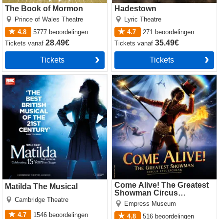
The Book of Mormon
Hadestown
Prince of Wales Theatre
Lyric Theatre
4.8
5777
beoordelingen
4.7
271
beoordelingen
28.49€
35.49€
Tickets
vanaf
Tickets
vanaf
Tickets
Tickets
Matilda The Musical
Come Alive! The Greatest
Showman Circus Spectacular
Come Alive! The Greatest
Matilda The Musical
Showman Circus
Cambridge Theatre
Spectacular
Empress Museum
4.7
1546
beoordelingen
4.8
516
beoordelingen