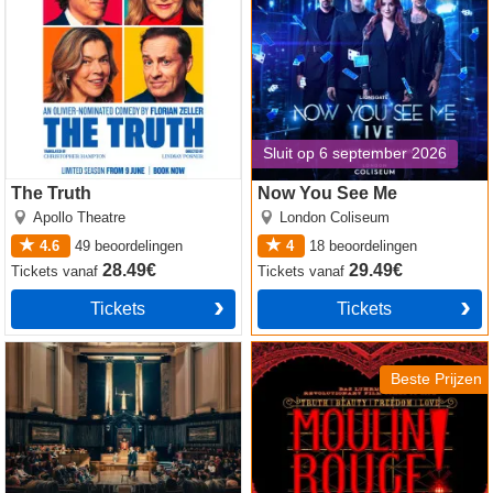
Sluit op 6 september 2026
The Truth
Now You See Me
Apollo Theatre
London Coliseum
4.6
49
beoordelingen
4
18
beoordelingen
28.49€
29.49€
Tickets
vanaf
Tickets
vanaf
Tickets
Tickets
Witness for the Prosecution
Moulin Rouge! The Musical
by Agatha Christie
Beste Prijzen