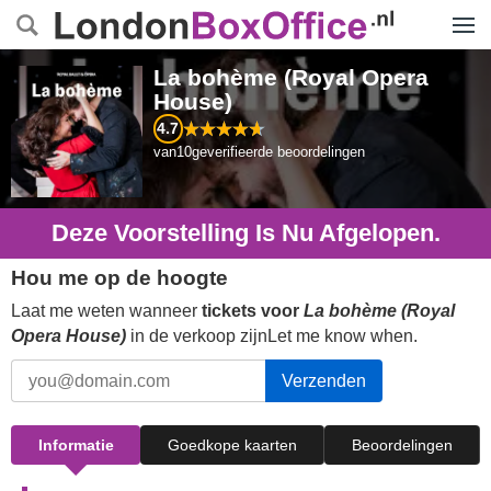
Menu
La bohème (Royal Opera
House)
4.7
van
10
geverifieerde beoordelingen
Deze Voorstelling Is Nu Afgelopen.
Hou me op de hoogte
Laat me weten wanneer
tickets voor
La bohème (Royal
Opera House)
in de verkoop zijnLet me know when.
Verzenden
Informatie
Goedkope kaarten
Beoordelingen