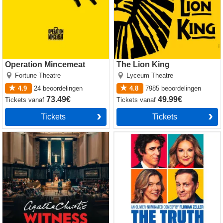
Operation Mincemeat
The Lion King
Fortune Theatre
Lyceum Theatre
4.9
24
beoordelingen
4.8
7985
beoordelingen
73.49€
49.99€
Tickets
vanaf
Tickets
vanaf
Tickets
Tickets
Witness for the Prosecution
The Truth
by Agatha Christie