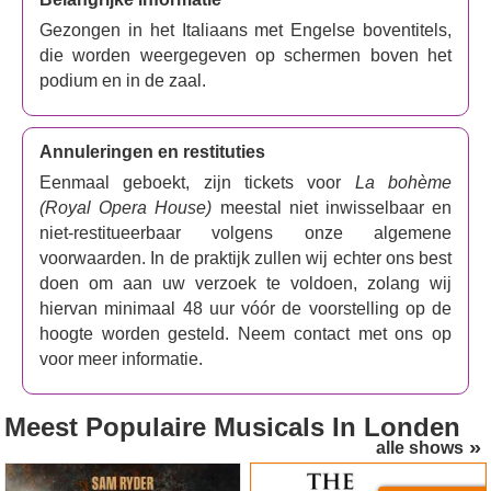
Gezongen in het Italiaans met Engelse boventitels,
die worden weergegeven op schermen boven het
podium en in de zaal.
Annuleringen en restituties
Eenmaal geboekt, zijn tickets voor
La bohème
(Royal Opera House)
meestal niet inwisselbaar en
niet-restitueerbaar volgens onze algemene
voorwaarden. In de praktijk zullen wij echter ons best
doen om aan uw verzoek te voldoen, zolang wij
hiervan minimaal 48 uur vóór de voorstelling op de
hoogte worden gesteld. Neem contact met ons op
voor meer informatie.
Meest Populaire Musicals
In Londen
alle shows
Jesus Christ Superstar
The Devil Wears Prada
(London Palladium)