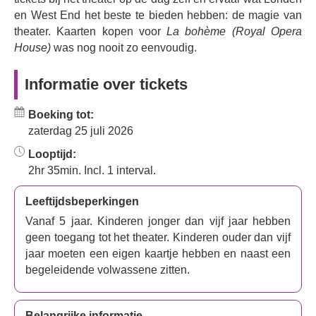
('Ja, ze noemen me Mim') en Musetta's 'Quando m'en vo'
en West End het beste te bieden hebben: de magie van
('Als ik meega').
La Bohème
is een van de meest geliefde
theater. Kaarten kopen voor
La bohème (Royal Opera
en herkenbare opera's ter wereld en de opera die het
House)
was nog nooit zo eenvoudig.
vaakst wordt uitgevoerd in het Royal Opera House.
Informatie over tickets
Of je dit geliefde verhaal nu voor het eerst ziet of voor de
tweede keer beleeft, mis je kans niet om deze klassieke
en altijd populaire opera in deze adembenemende
Boeking tot:
uitvoering te bewonderen.
zaterdag 25 juli 2026
Looptijd:
2hr 35min. Incl. 1 interval.
Leeftijdsbeperkingen
Vanaf 5 jaar. Kinderen jonger dan vijf jaar hebben
geen toegang tot het theater. Kinderen ouder dan vijf
jaar moeten een eigen kaartje hebben en naast een
begeleidende volwassene zitten.
Belangrijke informatie