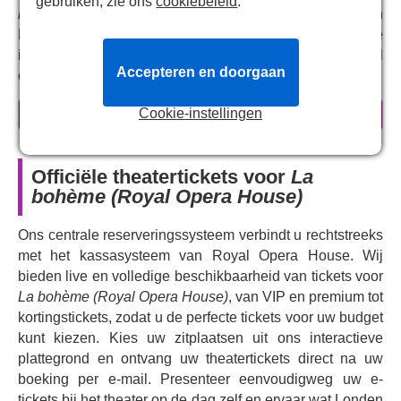
gebruiken, zie ons
cookiebeleid
.
bohème
van Henri Murger, is
La Bohème
een van
Puccini's beroemdste opera's, onvergetelijk vanwege de
innemende buitenstaanders, het krachtige liefdesverhaal
Accepteren en doorgaan
en de aangrijpende afloop.
Puccini's tijdloze opera heeft al jarenlang de verbeelding
Cookie-instellingen
meer informatie
van publiek over de hele wereld gevangen en inspireerde
zelfs de geliefde musical
Rent
. Met zijn romantische
Parijse setting, tedere verkenning van de eerste liefde en
Officiële theatertickets voor
La
hartverwarmende viering van vriendschap is het een
bohème (Royal Opera House)
perfecte introductie tot opera voor nieuwkomers.
Richard
Jones
' kleurrijke, dynamische regie brengt het
Ons centrale reserveringssysteem verbindt u rechtstreeks
modernisme van een Parijs op de drempel van
met het kassasysteem van Royal Opera House. Wij
verandering tot leven, verteld door de ogen van de
bieden live en volledige beschikbaarheid van tickets voor
Boheemse dromers van de stad. Dirigent
Lorenzo
La bohème (Royal Opera House)
, van VIP en premium tot
Passerini
maakt zijn debuut bij The Royal Opera en
kortingstickets, zodat u de perfecte tickets voor uw budget
Christopher Willis
brengt Puccini's adembenemende,
kunt kiezen. Kies uw zitplaatsen uit ons interactieve
epische partituur tot leven met zijn meeslepende
plattegrond en ontvang uw theatertickets direct na uw
liefdesduetten, intieme aria's en aangrijpende
boeking per e-mail. Presenteer eenvoudigweg uw e-
klaagzangen, met klassiekers als 'Si, mi chiamano Mimi'
tickets bij het theater op de dag zelf en ervaar wat Londen