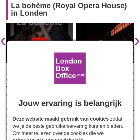
La bohème (Royal Opera House)
in Londen
‹
›
In Parijs wordt Rodolfo, een straatarme dichter, op slag
verliefd op Mimi, een naaister, en neemt haar mee in zijn
wereld van worstelende bohemiens. Samen doorstaan ze
de ontberingen van een koude winter door vriendschap,
Jouw ervaring is belangrijk
veerkracht en kunstzinnigheid. Maar al snel ontdekt hij
dat Mimi ernstig ziek is met tuberculose en mogelijk niet
lang meer te leven heeft. De jonge romanticus staat voor
Deze website maakt gebruik van cookies
zodat
een hartverscheurende keuze: bij haar blijven tijdens
we je de beste gebruikerservaring kunnen bieden.
haar ziekte of haar verlaten en verdergaan met zijn leven.
Om meer te lezen over de cookies die we
Losjes gebaseerd op de roman
Scenes de la vie de