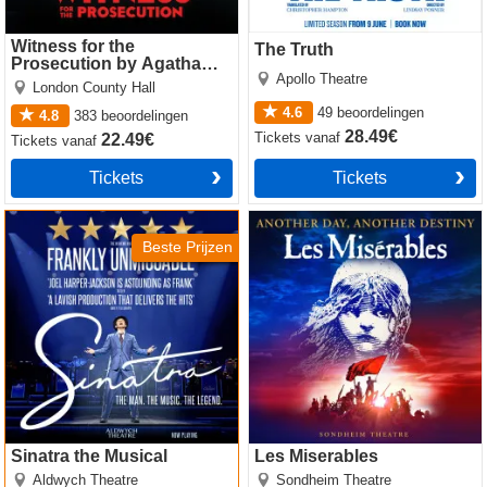
Witness for the
The Truth
Prosecution by Agatha
Apollo Theatre
Christie
London County Hall
4.6
49
beoordelingen
4.8
383
beoordelingen
28.49€
Tickets
vanaf
22.49€
Tickets
vanaf
Tickets
Tickets
Sinatra the Musical
Les Miserables
Beste Prijzen
Sinatra the Musical
Les Miserables
Aldwych Theatre
Sondheim Theatre