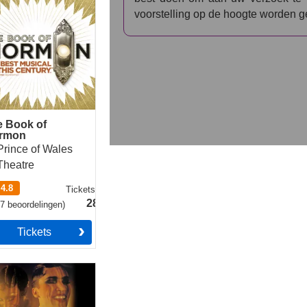
voorstelling op de hoogte worden g
e Book of
rmon
Prince of Wales
Theatre
4.8
Tickets
vanaf
28.49€
77
beoordelingen
)
Tickets
aret