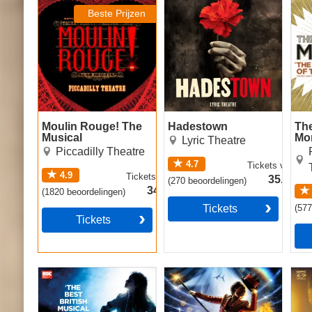
Musical
Beste Prijzen
Moulin Rouge! The
Hadestown
Th
Musical
Mo
Lyric Theatre
Piccadilly Theatre
4.7
Tickets
vanaf
4.9
Tickets
vanaf
35.49€
(
270
beoordelingen
)
34.49€
(
1820
beoordelingen
)
Tickets
(
57
Tickets
Matilda The Musical
Come Alive! The
Cab
Greatest Showman
Circus Spectacular