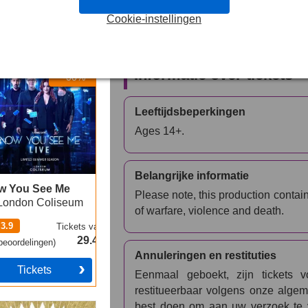
boeking per e-mail. Presenteer eenv
Cookie-instellingen
ervaar wat Londen en West End het 
kopen voor
Coriolanus
was nog nooit
 You See Me
Informatie over tickets
-38%
Leeftijdsbeperkingen
Ages 14+.
Belangrijke informatie
w You See Me
Please note, this production contain
London Coliseum
of warfare, violence and death.
3.9
Tickets
vanaf
29.49€
eoordelingen
)
Annuleringen en restituties
Tickets
Eenmaal geboekt, zijn tickets 
restitueerbaar volgens onze algem
 Book of Mormon
best doen om aan uw verzoek te v