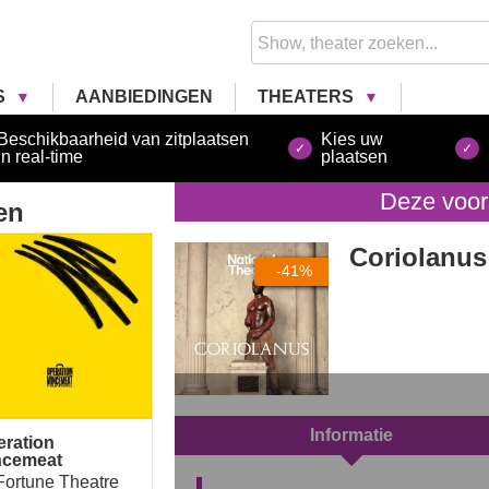
S
AANBIEDINGEN
THEATERS
Beschikbaarheid van zitplaatsen
Kies uw
in real-time
plaatsen
Deze voors
en
ration Mincemeat
Coriolanus
-41%
Informatie
eration
ncemeat
Fortune Theatre