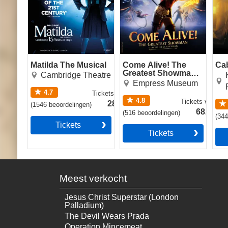
Matilda The Musical
Come Alive! The
Ca
Greatest Showman
Cambridge Theatre
Circus Spectacular
Empress Museum
4.7
Tickets
vanaf
4.8
Tickets
vanaf
28.49€
(
1546
beoordelingen
)
68.49€
(
516
beoordelingen
)
(
34
Tickets
Tickets
Meest verkocht
Jesus Christ Superstar (London
Palladium)
The Devil Wears Prada
Operation Mincemeat