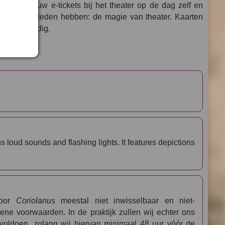
oudigweg uw e-tickets bij het theater op de dag zelf en
beste te bieden hebben: de magie van theater. Kaarten
 zo eenvoudig.
s loud sounds and flashing lights. It features depictions
voor
Coriolanus
meestal niet inwisselbaar en niet-
ene voorwaarden. In de praktijk zullen wij echter ons
oldoen, zolang wij hiervan minimaal 48 uur vóór de