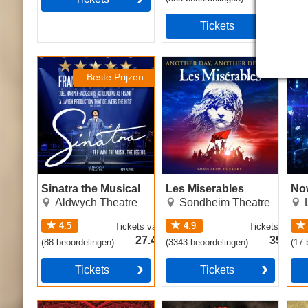
Tickets
Sinatra the Musical
Les Miserables
Now
Beste Prijzen
Sinatra the Musical
Les Miserables
No
Aldwych Theatre
Sondheim Theatre
4.5
4.9
Tickets
vanaf
Tickets
vanaf
27.49€
35.49€
(
88
beoordelingen
)
(
3343
beoordelingen
)
(
17
b
Tickets
Tickets
Moulin Rouge! The
Hadestown
The