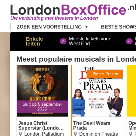
Uw verbinding met theaters in Londen
ZOEK EEN VOORSTELLING
BESTE SHOW
Enkele
Meeste tickets voor
feiten
West End
Meest populaire musicals
in Lond
Jesus Christ Superstar
The Devil Wears Prada
Ope
(London Palladium)
Beste Prijzen
Sluit op 5 september
2026
Jesus Christ
The Devil Wears
Op
Superstar (London
Prada
Mi
Palladium)
London Palladium
Dominion Theatre