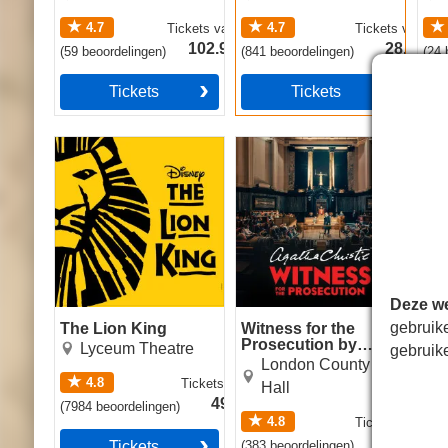
4.7
4.7
Tickets
vanaf
Tickets
vanaf
102.99€
28.49€
(
59
beoordelingen
)
(
841
beoordelingen
)
(
24
b
Tickets
Tickets
The Lion King
Witness for the
The
Prosecution by Agatha
Christie
Deze we
gebruik
The Lion King
Witness for the
The
Prosecution by
Lyceum Theatre
gebruik
Agatha Christie
London County
4.8
Tickets
vanaf
Hall
49.99€
(
7984
beoordelingen
)
(
48
b
4.8
Tickets
vanaf
22.49€
Tickets
(
383
beoordelingen
)