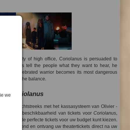
 opportunity of high office, Coriolanus is persuaded to
t politicians tell the people what they want to hear, he
s most celebrated warrior becomes its most dangerous
ero hang in the balance.
voor
Coriolanus
ie we
bindt u rechtstreeks met het kassasysteem van Olivier -
n volledige beschikbaarheid van tickets voor
Coriolanus
,
s, zodat u de perfecte tickets voor uw budget kunt kiezen.
eve plattegrond en ontvang uw theatertickets direct na uw