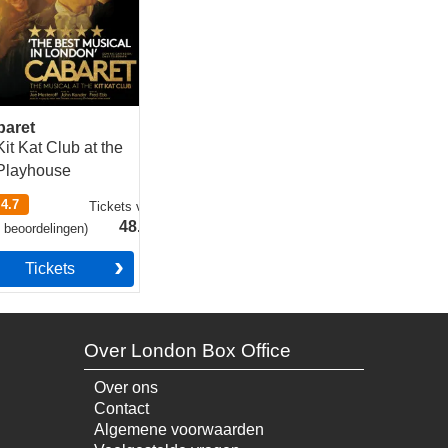
baret
Kit Kat Club at the
Playhouse
4.7
Tickets
vanaf
48.49€
4
beoordelingen
)
Tickets
Over London Box Office
Over ons
Contact
Algemene voorwaarden