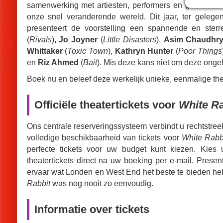
samenwerking met artiesten, performers en gemeensch
onze snel veranderende wereld. Dit jaar, ter gelege
presenteert de voorstelling een spannende en ster
(
Rivals
),
Jo Joyner
(
Little Disasters
),
Asim Chaudhr
Whittaker
(
Toxic Town
),
Kathryn Hunter
(
Poor Things
en
Riz Ahmed
(
Bait
). Mis deze kans niet om deze ongel
Boek nu en beleef deze werkelijk unieke, eenmalige thea
Officiële theatertickets voor
White Ra
Ons centrale reserveringssysteem verbindt u rechtstre
volledige beschikbaarheid van tickets voor
White Rabb
perfecte tickets voor uw budget kunt kiezen. Kies 
theatertickets direct na uw boeking per e-mail. Prese
ervaar wat Londen en West End het beste te bieden he
Rabbit
was nog nooit zo eenvoudig.
Informatie over tickets