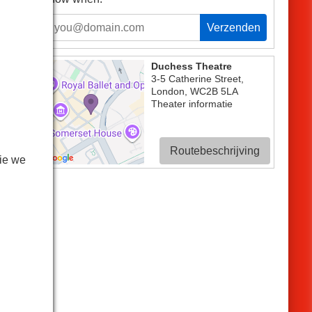
Verzenden
Duchess Theatre
3-5 Catherine Street
,
London
,
WC2B 5LA
Theater informatie
Routebeschrijving
our
ie we
van
lde
der
our
 en
 dan
an.
, in