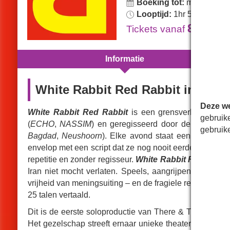
Boeking tot:
maandag 2 
Looptijd:
1hr 5min.
84.99€
Tickets
vanaf
Informatie
White Rabbit Red Rabbit in Lon
Deze we
White Rabbit Red Rabbit
is een grensverleggende p
gebruik
(
ECHO
,
NASSIM
) en geregisseerd door de bekroond
gebruik
Bagdad
,
Neushoorn
). Elke avond staat een andere p
envelop met een script dat ze nog nooit eerder hebben 
repetitie en zonder regisseur.
White Rabbit Red Rabbi
Iran niet mocht verlaten. Speels, aangrijpend en ver
vrijheid van meningsuiting – en de fragiele relatie tus
25 talen vertaald.
Dit is de eerste soloproductie van There & Then, een
Het gezelschap streeft ernaar unieke theatervoorstellin