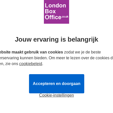
november 2026
Goedkope kaarten
Jouw ervaring is belangrijk
den
bsite maakt gebruik van cookies
zodat we je de beste
roductie van de Iraanse toneelschrijver
Nassim Soleimanp
erservaring kunnen bieden. Om meer te lezen over de cookies d
e regisseur
Omar Elerian
(
Bengaalse tijger in de dierentuin 
en, zie ons
cookiebeleid
.
erformer op het podium. Elke performer ontvangt een verzege
gezien. Ze voeren het stuk vervolgens slechts één keer op, zon
t
ging in 2011 in première en werd geschreven toen Soleimanp
Accepteren en doorgaan
ontrustend, onderzoekt het stuk gehoorzaamheid, keuzevrijheid
sen performer en publiek. Het is 4000 keer opgevoerd en in meer
Cookie-instellingen
 nieuw theatergezelschap opgericht door Soleimanpour en Eleri
gen te presenteren in het Verenigd Koninkrijk en internationaal