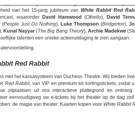
appen wereldwijd, om voorstellingen te creëren die inspelen
nheid van het 15-jarig jubileum van
White Rabbit Red Rab
rencast, waaronder
David Harewood
(
Othello
),
David Tenn
y
(
People Just Do Nothing
),
Luke Thompson
(
Bridgerton
),
Jo
),
Kunal Nayyar
(
The Big Bang Theory
),
Archie Madekwe
(
St
ooflijke talenten een unieke acteeruitdaging te zien aangaan.
tervoorstelling.
bbit Red Rabbit
eks met het kassasysteem van Duchess Theatre. Wij bieden live
it Red Rabbit
, van VIP en premium tot kortingstickets, zodat u
uw zitplaatsen uit ons interactieve plattegrond en ontvang
nteer eenvoudigweg uw e-tickets bij het theater op de dag zelf
bben: de magie van theater. Kaarten kopen voor
White Rabbit 