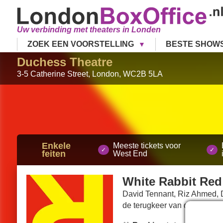
Uw verbinding met theaters in Londen
ZOEK EEN VOORSTELLING
BESTE SHOW
Duchess Theatre
3-5 Catherine Street
,
London
,
WC2B 5LA
Enkele
Meeste tickets voor
feiten
West End
White Rabbit Red
David Tennant, Riz Ahmed, 
de terugkeer van deze grens