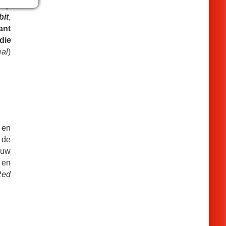
 op
bit
,
ant
die
eal
)
 en
 de
 uw
 en
Red