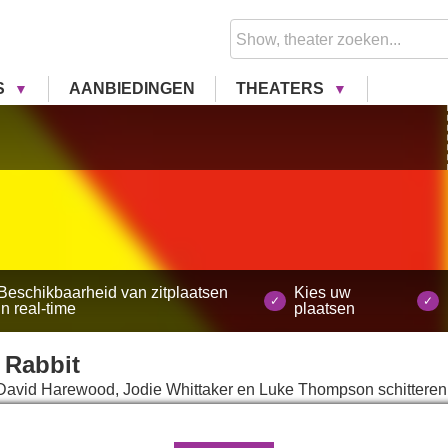
S
AANBIEDINGEN
THEATERS
Beschikbaarheid van zitplaatsen
Kies uw
in real-time
plaatsen
 Rabbit
David Harewood, Jodie Whittaker en Luke Thompson schitteren
verleggende experimentele serie.