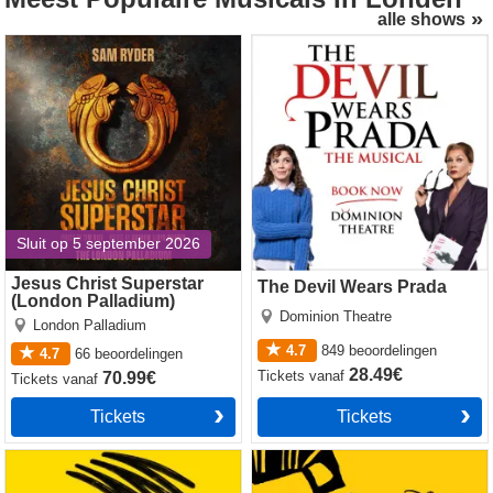
alle shows
Jesus Christ Superstar
The Devil Wears Prada
(London Palladium)
Sluit op 5 september 2026
Jesus Christ Superstar
The Devil Wears Prada
(London Palladium)
Dominion Theatre
London Palladium
4.7
849
beoordelingen
4.7
66
beoordelingen
28.49€
Tickets
vanaf
70.99€
Tickets
vanaf
Tickets
Tickets
Operation Mincemeat
The Lion King