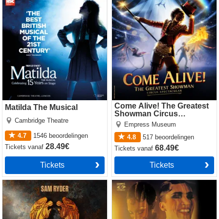
Showman Circus Spectacular
Come Alive! The Greatest
Matilda The Musical
Showman Circus
Cambridge Theatre
Spectacular
Empress Museum
4.7
1546
beoordelingen
4.8
517
beoordelingen
28.49€
Tickets
vanaf
68.49€
Tickets
vanaf
Tickets
Tickets
Jesus Christ Superstar
Cabaret
(Theatre Royal Drury Lane)