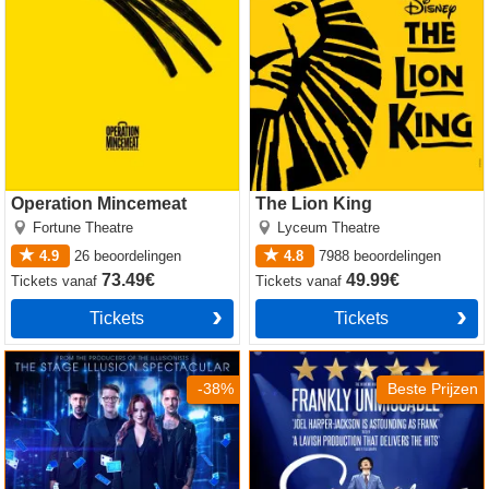
Operation Mincemeat
The Lion King
Fortune Theatre
Lyceum Theatre
4.9
26
beoordelingen
4.8
7988
beoordelingen
73.49€
49.99€
Tickets
vanaf
Tickets
vanaf
Tickets
Tickets
Now You See Me
Sinatra the Musical
-38%
Beste Prijzen