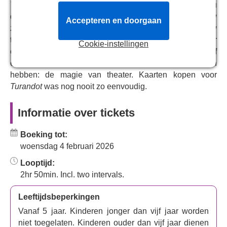
Chinese en Italiaanse theatertradities in een prachtige
Turandot
, van VIP en premium tot kortingstickets, zodat u
mix van culturen, zullen operaliefhebbers en
de perfecte tickets voor uw budget kunt kiezen. Kies uw
Accepteren en doorgaan
nieuwkomers verliefd worden op de vurige prinses en
zitplaatsen uit ons interactieve plattegrond en ontvang uw
haar loyale prins in deze oogverblindende productie van
theatertickets direct na uw boeking per e-mail. Presenteer
Cookie-instellingen
Turandot
.
eenvoudigweg uw e-tickets bij het theater op de dag zelf
en ervaar wat Londen en West End het beste te bieden
hebben: de magie van theater. Kaarten kopen voor
Turandot
was nog nooit zo eenvoudig.
Informatie over tickets
Boeking tot:
woensdag 4 februari 2026
Looptijd:
2hr 50min. Incl. two intervals.
Leeftijdsbeperkingen
Vanaf 5 jaar. Kinderen jonger dan vijf jaar worden
niet toegelaten. Kinderen ouder dan vijf jaar dienen