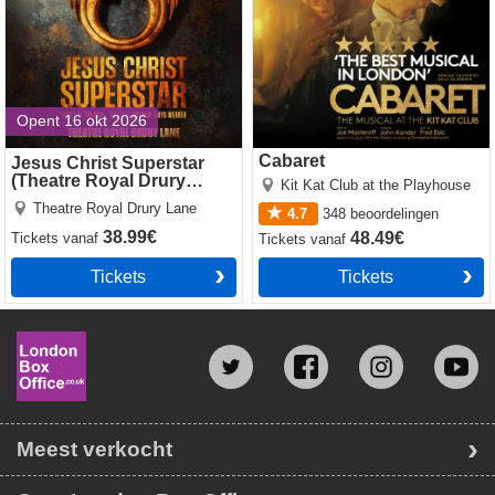
Opent 16 okt 2026
Cabaret
Jesus Christ Superstar
(Theatre Royal Drury
Kit Kat Club at the Playhouse
Lane)
Theatre Royal Drury Lane
4.7
348
beoordelingen
38.99€
48.49€
Tickets
vanaf
Tickets
vanaf
Tickets
Tickets
Meest verkocht