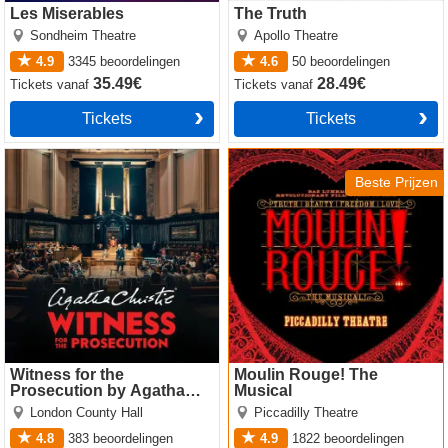
Les Miserables
The Truth
Sondheim Theatre
Apollo Theatre
4.9
3345
beoordelingen
4.6
50
beoordelingen
35.49€
28.49€
Tickets
vanaf
Tickets
vanaf
Tickets
Tickets
Witness for the Prosecution
Moulin Rouge! The Musical
by Agatha Christie
Beste Prijzen
Witness for the
Moulin Rouge! The
Prosecution by Agatha
Musical
Christie
London County Hall
Piccadilly Theatre
4.8
383
beoordelingen
4.9
1822
beoordelingen