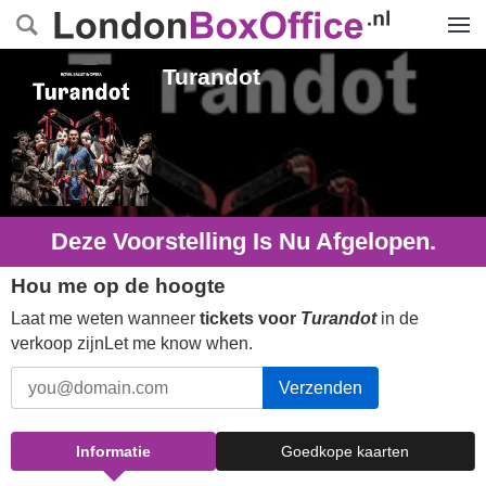
Menu
Turandot
Deze Voorstelling Is Nu Afgelopen.
Hou me op de hoogte
Laat me weten wanneer
tickets voor
Turandot
in de
verkoop zijnLet me know when.
Verzenden
Informatie
Goedkope kaarten