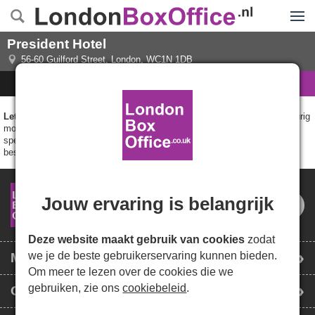
Menu
President Hotel
56-60 Guilford Street
,
London
,
WC1N 1DB
Tickets en informatie
Zaalplan
Let op
: hoewel we proberen ervoor te zorgen dat het zitplan zo nauwkeurig
mogelijk is, is het mogelijk dat er kleine variaties zijn. Klanten met
specifieke eisen wordt geadviseerd om dit met ons voor de boeking te
bespreken om verwarring te voorkomen.
Jouw ervaring is belangrijk
Deze website maakt gebruik van cookies
zodat
we je de beste gebruikerservaring kunnen bieden.
Meest verkocht
Om meer te lezen over de cookies die we
gebruiken, zie ons
cookiebeleid
.
Over London Box Office