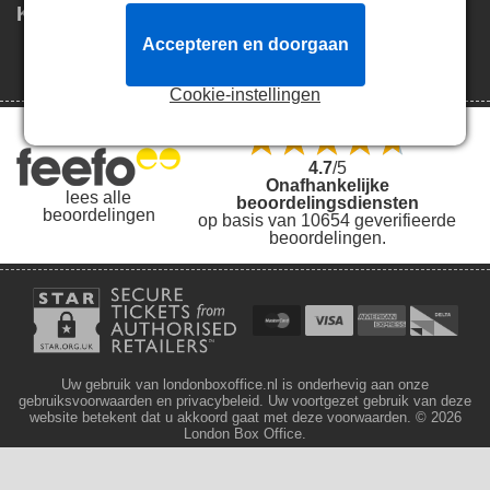
Klantenservice
Volg deze link voor vragen
Accepteren en doorgaan
Klantenservice
aan de klantenservice.
Cookie-instellingen
4.7
/5
Onafhankelijke
lees alle
beoordelingsdiensten
beoordelingen
op basis van 10654 geverifieerde
beoordelingen.
Uw gebruik van londonboxoffice.nl is onderhevig aan onze
gebruiksvoorwaarden en privacybeleid. Uw voortgezet gebruik van deze
website betekent dat u akkoord gaat met deze voorwaarden.
© 2026
London Box Office.