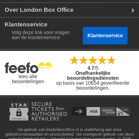
Over London Box Office
Klantenservice
Volg deze link voor vragen
Klantenservice
aan de klantenservice.
4.7
/5
Onafhankelijke
lees alle
beoordelingsdiensten
beoordelingen
op basis van 10654 geverifieerde
beoordelingen.
Uw gebruik van londonboxoffice.nl is onderhevig aan onze
gebruiksvoorwaarden en privacybeleid. Uw voortgezet gebruik van deze
website betekent dat u akkoord gaat met deze voorwaarden.
© 2026