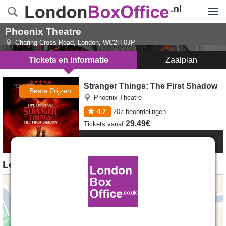
Menu
Phoenix Theatre
Charing Cross Road
,
London
,
WC2H 0JP
Tickets en informatie
Zaalplan
Stranger Things: The First Shadow tickets
Stranger Things: The First Shadow
Beste Prijzen
Phoenix Theatre
4.7
207
beoordelingen
29.49€
Tickets
vanaf
Meer Info
Locatie van Phoenix Theatre