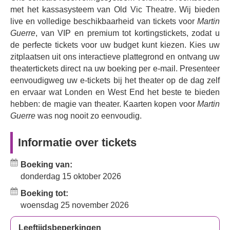
radicaal herwerkt, met nieuwe teksten, een nieuwe, folk-
met het kassasysteem van Old Vic Theatre. Wij bieden
geïnspireerde orkestratie en een meeslepende
live en volledige beschikbaarheid van tickets voor
Martin
enscenering in de ronde. Laat u betoveren door het
Guerre
, van VIP en premium tot kortingstickets, zodat u
tijdloze verhaal, gebaseerd op een historisch mysterie,
de perfecte tickets voor uw budget kunt kiezen. Kies uw
vol onvergetelijke personages, wendingen en een
zitplaatsen uit ons interactieve plattegrond en ontvang uw
schitterende partituur.
theatertickets direct na uw boeking per e-mail. Presenteer
eenvoudigweg uw e-tickets bij het theater op de dag zelf
Boek nu en beleef alweer een spannende musical van de
en ervaar wat Londen en West End het beste te bieden
makers van de geliefde
Les Misérables
.
hebben: de magie van theater. Kaarten kopen voor
Martin
Guerre
was nog nooit zo eenvoudig.
Informatie over tickets
Boeking van:
donderdag 15 oktober 2026
Boeking tot:
woensdag 25 november 2026
Leeftijdsbeperkingen