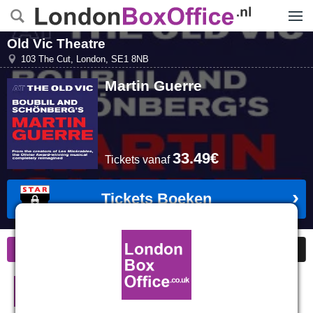
Menu
Old Vic Theatre
103 The Cut
,
London
,
SE1 8NB
Martin Guerre
33.49€
Tickets
vanaf
Tickets Boeken
Informatie
Goedkope kaarten
Martin Guerre in Londen