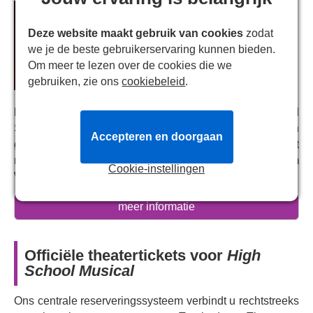
Deze website maakt gebruik van cookies
zodat
we je de beste gebruikerservaring kunnen bieden.
Om meer te lezen over de cookies die we
gebruiken, zie ons
cookiebeleid
.
HIGH SCHOOL MUSICAL
bevat een script van David
Simpatico, met muziek die is bewerkt, gearrangeerd en
Accepteren en doorgaan
geproduceerd door Bryan Louiselle. De productie wordt
mede geregisseerd door Joseph Houston en William
Cookie-instellingen
Whelton, oprichters van Hope Mill.
Gebaseerd op de enorm populaire Disney Channel
meer informatie
Original-film die een hele generatie in zijn ban hield,
beleefde
HIGH SCHOOL MUSICAL
zijn wereldpremière
in 2006 tijdens het Stagedoor Manor Summer Theatre
Officiële theatertickets voor
High
Camp. Daarna volgde de eerste professionele productie
School Musical
in The Theatre of Stars in Atlanta, Georgia, voordat
Disney Theatrical Group in 2007 een nationale tournee
Ons centrale reserveringssysteem verbindt u rechtstreeks
lanceerde. De show heeft sindsdien groot succes