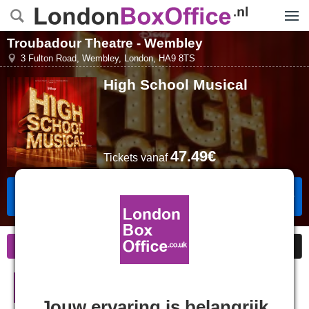
Menu
Troubadour Theatre - Wembley
3 Fulton Road, Wembley
,
London
,
HA9 8TS
High School Musical
47.49€
Tickets
vanaf
Tickets Boeken
Informatie
Goedkope kaarten
High School Musical in Londen
Jouw ervaring is belangrijk