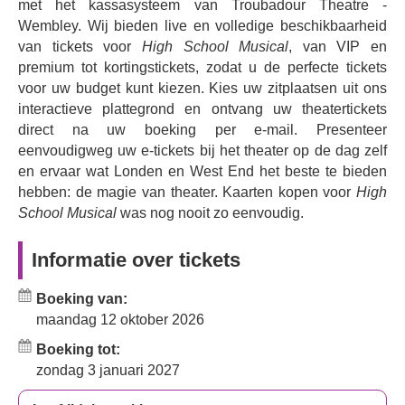
met het kassasysteem van Troubadour Theatre -
geboekt in regionale theaters over de hele wereld en ging
Wembley. Wij bieden live en volledige beschikbaarheid
in januari 2008 in première in het Hammersmith Apollo
van tickets voor
High School Musical
, van VIP en
Theatre in Londen.
premium tot kortingstickets, zodat u de perfecte tickets
voor uw budget kunt kiezen. Kies uw zitplaatsen uit ons
HIGH SCHOOL MUSICAL
is geregisseerd door
Joseph
interactieve plattegrond en ontvang uw theatertickets
Houston
en
William Whelton
, met choreografie van
direct na uw boeking per e-mail. Presenteer
Aaron Renfree
, decorontwerp van
Andrew Exeter
,
eenvoudigweg uw e-tickets bij het theater op de dag zelf
geluidsontwerp van
Matt Peploe
, videodesign van
en ervaar wat Londen en West End het beste te bieden
George Reeve
, lichtontwerp van
Rory Beaton
,
hebben: de magie van theater. Kaarten kopen voor
High
kostuumontwerp van
Sophia Pardon
, muzikale
School Musical
was nog nooit zo eenvoudig.
supervisie van
Katy Richardson
, muzikale leiding van
Audra Cramer
, casting door
Pearson Casting
,
Informatie over tickets
productiemanagement door
Ammonite Studios
en
algemeen management door
Chris Harper Productions
.
Boeking van:
maandag 12 oktober 2026
Boeking tot:
zondag 3 januari 2027