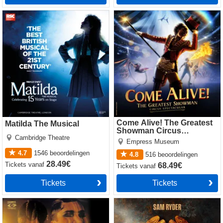
Matilda The Musical
Come Alive! The Greatest
Showman Circus Spectacular
Come Alive! The Greatest
Matilda The Musical
Showman Circus
Cambridge Theatre
Spectacular
Empress Museum
4.7
1546
beoordelingen
4.8
516
beoordelingen
28.49€
Tickets
vanaf
68.49€
Tickets
vanaf
Tickets
Tickets
Cabaret
Jesus Christ Superstar
(Theatre Royal Drury Lane)