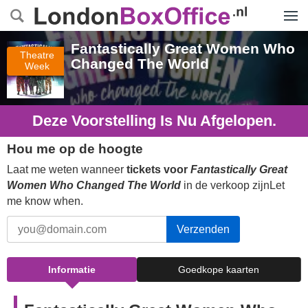
Menu
Fantastically Great Women Who
Theatre
Changed The World
Week
Deze Voorstelling Is Nu Afgelopen.
Hou me op de hoogte
Laat me weten wanneer
tickets voor
Fantastically Great
Women Who Changed The World
in de verkoop zijnLet
me know when.
Verzenden
Informatie
Goedkope kaarten