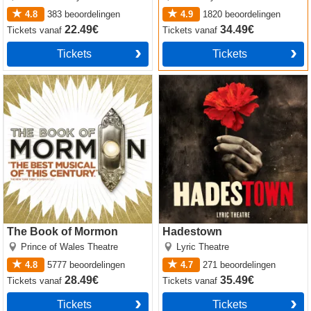
4.8
383
beoordelingen
4.9
1820
beoordelingen
22.49€
34.49€
Tickets
vanaf
Tickets
vanaf
Tickets
Tickets
The Book of Mormon
Hadestown
The Book of Mormon
Hadestown
Prince of Wales Theatre
Lyric Theatre
4.8
5777
beoordelingen
4.7
271
beoordelingen
28.49€
35.49€
Tickets
vanaf
Tickets
vanaf
Tickets
Tickets