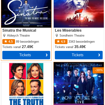
Sinatra the Musical
Les Miserables
Aldwych Theatre
Sondheim Theatre
4.5
89
beoordelingen
4.9
3343
beoordelingen
27.49€
35.49€
Tickets
vanaf
Tickets
vanaf
Tickets
Tickets
The Truth
Now You See Me
-38%