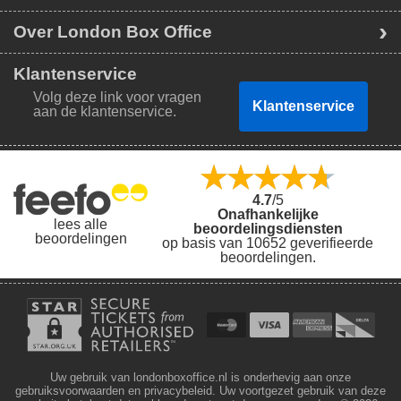
Over London Box Office
Klantenservice
Volg deze link voor vragen
Klantenservice
aan de klantenservice.
4.7
/5
Onafhankelijke
lees alle
beoordelingsdiensten
beoordelingen
op basis van 10652 geverifieerde
beoordelingen.
Uw gebruik van londonboxoffice.nl is onderhevig aan onze
gebruiksvoorwaarden en privacybeleid. Uw voortgezet gebruik van deze