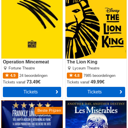
Operation Mincemeat
The Lion King
Fortune Theatre
Lyceum Theatre
4.9
24
beoordelingen
4.8
7985
beoordelingen
73.49€
49.99€
Tickets
vanaf
Tickets
vanaf
Tickets
Tickets
Sinatra the Musical
Les Miserables
Beste Prijzen