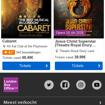
Opent 16 okt 2026
Cabaret
Jesus Christ Superstar
(Theatre Royal Drury
Kit Kat Club at the Playhouse
Lane)
Theatre Royal Drury Lane
4.7
344
beoordelingen
38.99€
48.49€
Tickets
vanaf
Tickets
vanaf
Tickets
Tickets
Meest verkocht