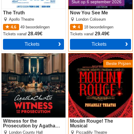
Sluit op 6 september 2026
The Truth
Now You See Me
Apollo Theatre
London Coliseum
4.6
49
beoordelingen
4
18
beoordelingen
28.49€
29.49€
Tickets
vanaf
Tickets
vanaf
Tickets
Tickets
Witness for the Prosecution
Moulin Rouge! The Musical
by Agatha Christie
Beste Prijzen
Witness for the
Moulin Rouge! The
Prosecution by Agatha
Musical
Christie
London County Hall
Piccadilly Theatre