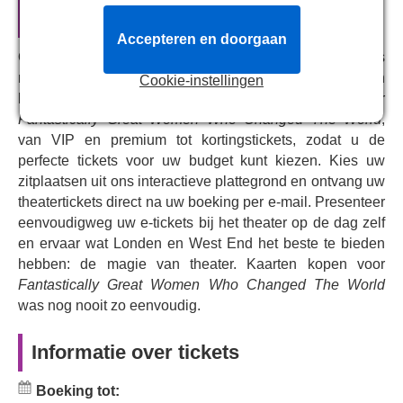
Changed The World
De gevierde toneelschrijver Chris Bush (
Standing at the
Accepteren en doorgaan
Sky's Edge
, Gillian Lynne Theatre) en Miranda Cooper
Ons centrale reserveringssysteem verbindt u rechtstreeks
verfilmen het bestsellerboek van Suffragette-familielid
met het kassasysteem van The Other Palace. Wij bieden
Cookie-instellingen
Kate Pankhurst. Met muziek van Miranda Cooper en
live en volledige beschikbaarheid van tickets voor
Jennifer Decilveo en regie door Amy Hodge.
Fantastically Great Women Who Changed The World
,
van VIP en premium tot kortingstickets, zodat u de
perfecte tickets voor uw budget kunt kiezen. Kies uw
zitplaatsen uit ons interactieve plattegrond en ontvang uw
theatertickets direct na uw boeking per e-mail. Presenteer
eenvoudigweg uw e-tickets bij het theater op de dag zelf
en ervaar wat Londen en West End het beste te bieden
hebben: de magie van theater. Kaarten kopen voor
Fantastically Great Women Who Changed The World
was nog nooit zo eenvoudig.
Informatie over tickets
Boeking tot: