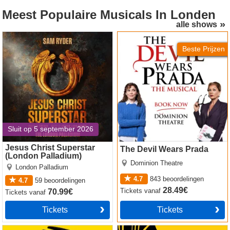
Meest Populaire Musicals
In Londen
alle shows
Jesus Christ Superstar
The Devil Wears Prada
(London Palladium)
Beste Prijzen
Sluit op 5 september 2026
Jesus Christ Superstar
The Devil Wears Prada
(London Palladium)
Dominion Theatre
London Palladium
4.7
843
beoordelingen
4.7
59
beoordelingen
28.49€
Tickets
vanaf
70.99€
Tickets
vanaf
Tickets
Tickets
Operation Mincemeat
The Lion King