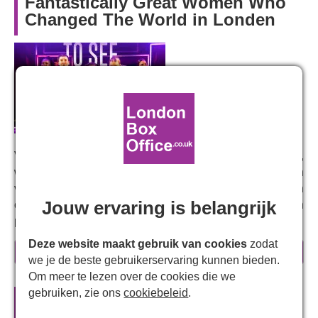
Fantastically Great Women Who
Changed The World in Londen
Van ontdekkingsreizigers tot kunstenaars,
wetenschappers tot geheim agenten: de verhalen van
vrouwen die onze wereld hebben gevormd, worden
Jouw ervaring is belangrijk
opgevoerd met feelgoodmuziek en choreografie met een
popster-punch.
Deze website maakt gebruik van cookies
zodat
Sluit je aan bij Jade terwijl ze zich losmaakt van haar
meer informatie
we je de beste gebruikerservaring kunnen bieden.
groep en terechtkomt in de Gallery of Greatness, waar ze
Om meer te lezen over de cookies die we
de ongelooflijke wondervrouwen ontmoet: Frida Kahlo,
gebruiken, zie ons
cookiebeleid
.
Rosa Parks, Marie Curie en Emmeline Pankhurst om er
Officiële theatertickets voor
maar een paar te noemen.
Fantastically Great Women Who