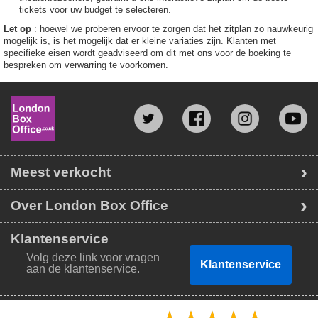
tickets voor uw budget te selecteren.
Let op
: hoewel we proberen ervoor te zorgen dat het zitplan zo nauwkeurig
mogelijk is, is het mogelijk dat er kleine variaties zijn. Klanten met
specifieke eisen wordt geadviseerd om dit met ons voor de boeking te
bespreken om verwarring te voorkomen.
Meest verkocht
Over London Box Office
Klantenservice
Volg deze link voor vragen
Klantenservice
aan de klantenservice.