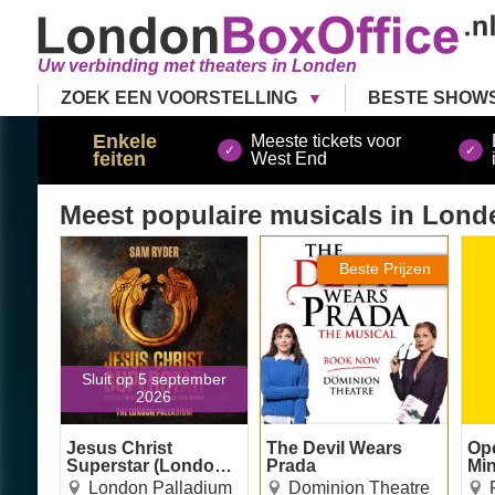
Uw verbinding met theaters in Londen
ZOEK EEN VOORSTELLING
BESTE SHOW
Enkele
Meeste tickets voor
feiten
West End
Meest populaire musicals
in Lond
Jesus Christ Superstar
The Devil Wears Prada
Ope
(London Palladium)
Beste Prijzen
Sluit op 5 september
2026
Jesus Christ
The Devil Wears
Op
Superstar (London
Prada
Mi
Palladium)
London Palladium
Dominion Theatre