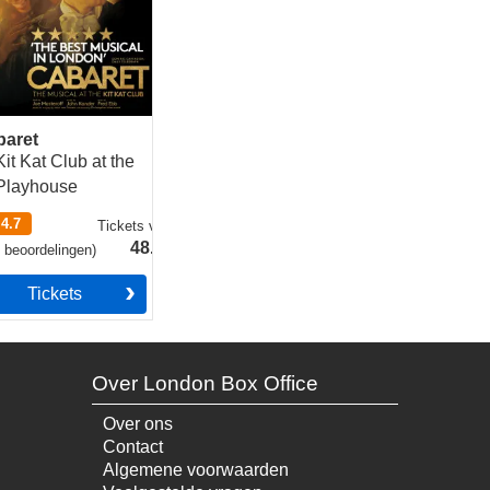
baret
Kit Kat Club at the
Playhouse
4.7
Tickets
vanaf
48.49€
4
beoordelingen
)
Tickets
Over London Box Office
Over ons
Contact
Algemene voorwaarden