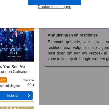
Belangrijke informatie
Cookie-instellingen
Houd er rekening mee dat deze pro
gedwongen seksuele ontmoeting en 
De productie omvat ook het gebruik v
 You See Me
-38%
Annuleringen en restituties
Eenmaal geboekt, zijn tickets 
restitueerbaar volgens onze algem
best doen om aan uw verzoek te v
voorstelling op de hoogte worden g
w You See Me
London Coliseum
3.9
Tickets
vanaf
29.49€
eoordelingen
)
Tickets
 Book of Mormon