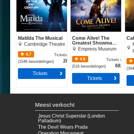
Matilda The Musical
Come Alive! The
Ca
Greatest Showman
Cambridge Theatre
Circus Spectacular
Empress Museum
4.7
Tickets
vanaf
4.8
Tickets
vanaf
28.49€
(
1546
beoordelingen
)
68.49€
(
516
beoordelingen
)
(
34
Tickets
Tickets
Meest verkocht
Jesus Christ Superstar (London
Palladium)
The Devil Wears Prada
Operation Mincemeat