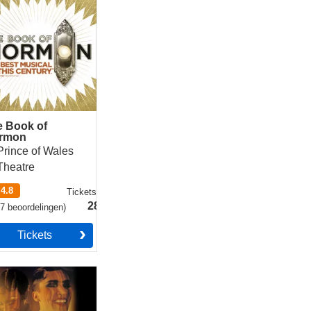
e Book of
rmon
Prince of Wales
Theatre
4.8
Tickets
vanaf
28.49€
77
beoordelingen
)
Tickets
aret