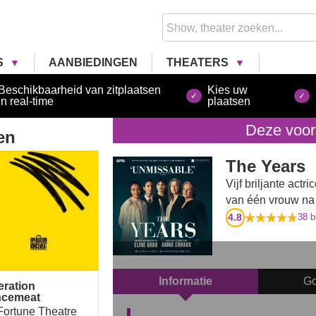
S
AANBIEDINGEN
THEATERS
Beschikbaarheid van zitplaatsen
Kies uw
in real-time
plaatsen
Deze voors
en
ration Mincemeat
The Years
Vijf briljante act
van één vrouw na
4.8
38
b
Informatie
Go
eration
ncemeat
Fortune Theatre