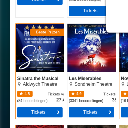
Tickets
Sinatra the Musical
Les Miserables
Now
Beste Prijzen
Sinatra the Musical
Les Miserables
No
Aldwych Theatre
Sondheim Theatre
4.5
4.9
Tickets
vanaf
Tickets
vanaf
27.49€
35.49€
(
84
beoordelingen
)
(
3341
beoordelingen
)
(
16
b
Tickets
Tickets
Moulin Rouge! The
Hadestown
The