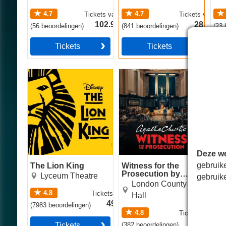
4.7
4.7
Tickets
vanaf
Tickets
vanaf
102.99€
28.49€
(
56
beoordelingen
)
(
841
beoordelingen
)
(
23
b
Tickets
Tickets
The Lion King
Witness for the
The
Prosecution by Agatha
Christie
Deze we
gebruik
The Lion King
Witness for the
The
Prosecution by
Lyceum Theatre
gebruik
Agatha Christie
London County
4.8
Tickets
vanaf
Hall
49.99€
(
7983
beoordelingen
)
(
48
b
4.8
Tickets
vanaf
22.49€
Tickets
(
382
beoordelingen
)