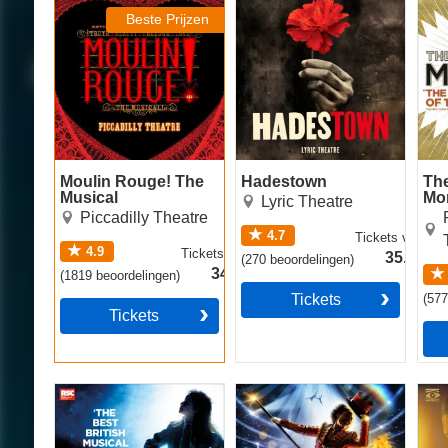
Musical
Beste Prijzen
Moulin Rouge! The
Hadestown
Th
Musical
Mo
Lyric Theatre
Piccadilly Theatre
4.7
Tickets
vanaf
4.9
Tickets
vanaf
35.49€
(
270
beoordelingen
)
34.49€
(
1819
beoordelingen
)
Tickets
(
57
Tickets
Matilda The Musical
Come Alive! The
Cab
Greatest Showman
Circus Spectacular