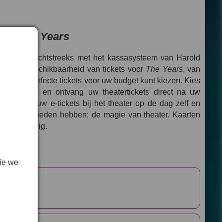
voor
The Years
rbindt u rechtstreeks met het kassasysteem van Harold
olledige beschikbaarheid van tickets voor
The Years
, van
dat u de perfecte tickets voor uw budget kunt kiezen. Kies
 plattegrond en ontvang uw theatertickets direct na uw
oudigweg uw e-tickets bij het theater op de dag zelf en
beste te bieden hebben: de magie van theater. Kaarten
zo eenvoudig.
ie we