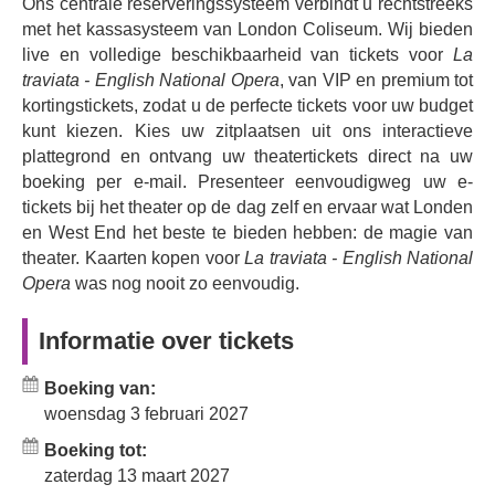
Ons centrale reserveringssysteem verbindt u rechtstreeks
personages. Verrassend modern en herkenbaar, bevat de
met het kassasysteem van London Coliseum. Wij bieden
productie enkele van Verdi's meest herkenbare
live en volledige beschikbaarheid van tickets voor
La
melodieën, waaronder het levendige drinklied of Brindisi,
traviata - English National Opera
, van VIP en premium tot
'Laten we drinken en vrolijk zijn' (Libiamo) en 'Laat me het
kortingstickets, zodat u de perfecte tickets voor uw budget
leven leiden dat ik wil' (Sempre Libera) – een emotioneel
kunt kiezen. Kies uw zitplaatsen uit ons interactieve
geladen bravoure-hoogtepunt gezongen door Violetta.
plattegrond en ontvang uw theatertickets direct na uw
Heidi Stober
, die na haar veelgeprezen vertolking van
boeking per e-mail. Presenteer eenvoudigweg uw e-
Mary, Queen of Scots
(2025) terugkeert naar de ENO,
tickets bij het theater op de dag zelf en ervaar wat Londen
vertolkt de iconische rol van Violetta, terwijl
Egor
en West End het beste te bieden hebben: de magie van
Zhuravskii
, winnaar van de Mozartprijs op Tenor Viñas
theater. Kaarten kopen voor
La traviata - English National
2025, Alfredo zingt in een liefdesverhaal dat je hart zal
Opera
was nog nooit zo eenvoudig.
breken.
Informatie over tickets
Reserveer nu en mis deze frisse, nieuwe interpretatie van
een van de beroemdste opera's aller tijden niet.
Boeking van:
woensdag 3 februari 2027
Boeking tot:
zaterdag 13 maart 2027