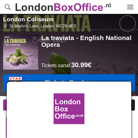
Menu
London Coliseum
St Martin's Lane
,
London
,
WC2N 4ES
La traviata - English National
Opera
30.99€
Tickets
vanaf
Tickets Boeken
Informatie
Goedkope kaarten
La traviata - English National
Opera in Londen