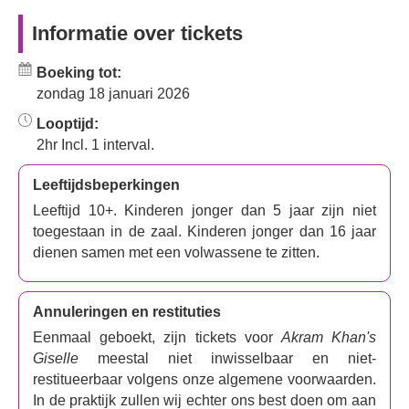
Waar gaat
Giselle
over?
Informatie over tickets
Giselle
, voor het eerst opgevoerd in 1841, is een Frans
Boeking tot:
romantisch ballet over een jonge boerin die verliefd wordt
zondag 18 januari 2026
op een edelman. In deze bewerking leeft Giselle in een
gemeenschap van migrantenarbeiders, de Outcasts
Looptijd:
genaamd, onderdrukt en uitgebuit door de
2hr Incl. 1 interval.
fabrieksgrootgrondbezitters die aan de andere kant van
de muur wonen die hen scheidt. Wanneer Giselles liefde
Leeftijdsbeperkingen
voor Albrecht, een grootgrondbezitter, tot haar tragische
Leeftijd 10+. Kinderen jonger dan 5 jaar zijn niet
dood leidt, sluit ze zich aan bij de Wilis, de geesten van
toegestaan in de zaal. Kinderen jonger dan 16 jaar
onrechtvaardige vrouwen die wraak zoeken.
dienen samen met een volwassene te zitten.
Akram Khan
MBE is een danser en choreograaf van
Bengaalse afkomst, wiens danspraktijk geworteld is in de
Annuleringen en restituties
klassieke kathakdans.
Giselle
laat zich inspireren door
Eenmaal geboekt, zijn tickets voor
Akram Khan's
een mix van ballet en kathak, maar herinterpreteert het
Giselle
meestal niet inwisselbaar en niet-
klassieke verhaal ook aan de hand van de benarde
restitueerbaar volgens onze algemene voorwaarden.
situatie van uitgebuite migrantenarbeiders. Ze geeft
In de praktijk zullen wij echter ons best doen om aan
hiermee een gedurfde en aangrijpende herinterpretatie