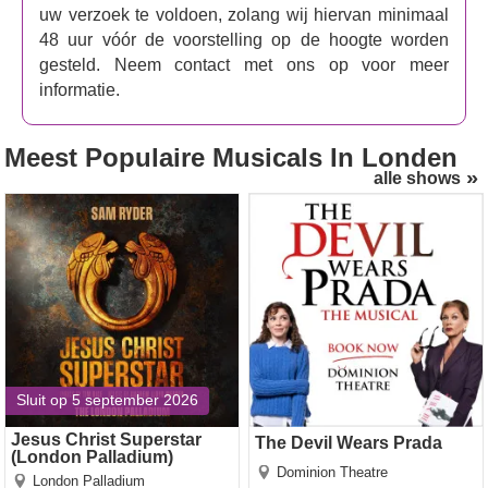
uw verzoek te voldoen, zolang wij hiervan minimaal
van een oud en bekend verhaal over een vrouw die door
48 uur vóór de voorstelling op de hoogte worden
haar geliefde wordt verraden.
gesteld. Neem contact met ons op voor meer
Giselle
gaat op 15 januari 2026 in première in het
informatie.
London Coliseum
. Mis uw kans niet om dit
adembenemende verhaal van liefde en opoffering te
Meest Populaire Musicals
In Londen
beleven, verteld op een manier die nog nooit eerder is
alle shows
vertoond.
Jesus Christ Superstar
The Devil Wears Prada
(London Palladium)
Sluit op 5 september 2026
Jesus Christ Superstar
The Devil Wears Prada
(London Palladium)
Dominion Theatre
London Palladium