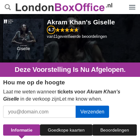
Menu
Akram Khan's Giselle
4.7
van
11
geverifieerde beoordelingen
Deze Voorstelling Is Nu Afgelopen.
Hou me op de hoogte
Laat me weten wanneer
tickets voor
Akram Khan's
Giselle
in de verkoop zijnLet me know when.
Verzenden
Informatie
Goedkope kaarten
Beoordelingen