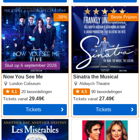
Now You See Me
Sinatra the Musical
-38%
Beste Prijzen
Sluit op 6 september 2026
Now You See Me
Sinatra the Musical
London Coliseum
Aldwych Theatre
4.1
20
beoordelingen
4.5
90
beoordelingen
29.49€
27.49€
Tickets
vanaf
Tickets
vanaf
Tickets
Tickets
Les Miserables
The Truth