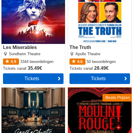
Les Miserables
The Truth
Sondheim Theatre
Apollo Theatre
4.9
3344
beoordelingen
4.6
50
beoordelingen
35.49€
28.49€
Tickets
vanaf
Tickets
vanaf
Tickets
Tickets
Witness for the Prosecution
Moulin Rouge! The Musical
by Agatha Christie
Beste Prijzen