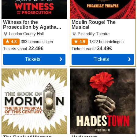
Witness for the
Moulin Rouge! The
Prosecution by Agatha
Musical
Christie
London County Hall
Piccadilly Theatre
4.8
383
beoordelingen
4.9
1822
beoordelingen
22.49€
34.49€
Tickets
vanaf
Tickets
vanaf
Tickets
Tickets
The Book of Mormon
Hadestown