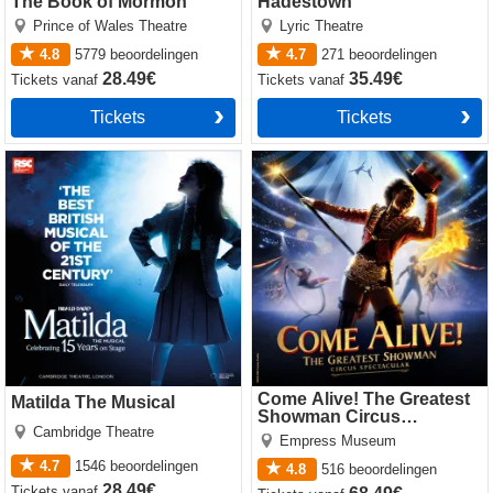
The Book of Mormon
Hadestown
Prince of Wales Theatre
Lyric Theatre
4.8
5779
beoordelingen
4.7
271
beoordelingen
28.49€
35.49€
Tickets
vanaf
Tickets
vanaf
Tickets
Tickets
Matilda The Musical
Come Alive! The Greatest
Showman Circus Spectacular
Come Alive! The Greatest
Matilda The Musical
Showman Circus
Cambridge Theatre
Spectacular
Empress Museum
4.7
1546
beoordelingen
4.8
516
beoordelingen
28.49€
Tickets
vanaf