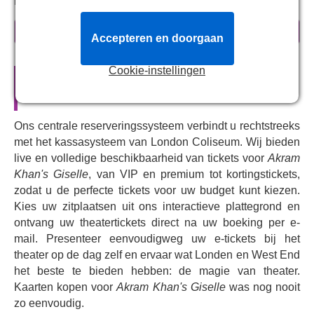
English National Ballet Philharmonic.
Waarom moet je
Giselle kijken?
meer informatie
Accepteren en doorgaan
Of u nu nieuw bent in dit ballet uit de
19e
eeuw of het
al eerder hebt gezien en bewonderd, u zult betoverd
Cookie-instellingen
Officiële theatertickets voor
Akram
worden door
Akram Khans
gedurfde herinterpretatie
Khan's Giselle
van dit klassieke verhaal, met een choreografie die
ballet combineert met Kathak, een klassieke Indiase
Ons centrale reserveringssysteem verbindt u rechtstreeks
dans.
met het kassasysteem van London Coliseum. Wij bieden
Akram Khans
bewerking van
Giselle
kreeg lovende
live en volledige beschikbaarheid van tickets voor
Akram
kritieken. The Sunday Express noemde het '
Khan's Giselle
, van VIP en premium tot kortingstickets,
verbluffend mooi en verwoestend
' en The Stage
zodat u de perfecte tickets voor uw budget kunt kiezen.
noemde het '
sensationeel'
.
Kies uw zitplaatsen uit ons interactieve plattegrond en
Met belichting van Mark Henderson en decorontwerp
ontvang uw theatertickets direct na uw boeking per e-
mail. Presenteer eenvoudigweg uw e-tickets bij het
van Academy Award-winnaar Tim Yip (
Crouching
theater op de dag zelf en ervaar wat Londen en West End
Tiger, Hidden Dragon
) wordt de onheilspellende
het beste te bieden hebben: de magie van theater.
fabriek uitgebeeld waar wraakzuchtige geesten
Kaarten kopen voor
Akram Khan's Giselle
was nog nooit
rondwaren. Het publiek wordt meegevoerd in de
zo eenvoudig.
duistere, dromerige wereld van
Giselle
.