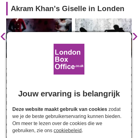
Akram Khan's Giselle in Londen
‹
›
Akram Khans
sensationele, adembenemende
herinterpretatie van
Giselle
verscheen voor het eerst op
het toneel in 2016 in Sadler's Wells Theatre. Nu keert de
voorstelling in januari 2026 terug naar het West End, in
Jouw ervaring is belangrijk
het
London Coliseum,
met deze frisse, moderne
bewerking van het klassieke verhaal over liefde en
Deze website maakt gebruik van cookies
zodat
verraad.
Akram Khan
regisseert en choreografeert, met
we je de beste gebruikerservaring kunnen bieden.
licht door
Mark Henderson
, decorontwerp door
Tim Yip
Om meer te lezen over de cookies die we
en muziek door
Vincenzo Lamagna
, een bewerking van
gebruiken, zie ons
cookiebeleid
.
het origineel door Adolphe Adam en uitgevoerd door de