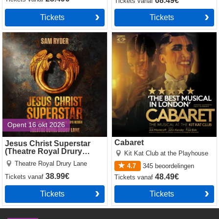
68.49€
Tickets
vanaf
Tickets
Tickets
Jesus Christ Superstar
Cabaret
(Theatre Royal Drury Lane)
Opent 16 okt 2026
Cabaret
Jesus Christ Superstar
(Theatre Royal Drury
Kit Kat Club at the Playhouse
Lane)
Theatre Royal Drury Lane
4.7
345
beoordelingen
38.99€
48.49€
Tickets
vanaf
Tickets
vanaf
Tickets
Tickets